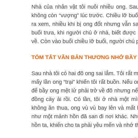
Nhà của nhân vật tôi nuôi nhiều ong. Sa
không còn “vượng” lúc trước. Chiều lỡ buổ
ra xem, nhiều khi bị ong đốt nhưng vẫn say
buổi trưa, khi người chú ở nhà, biết đượ
về. Còn vào buổi chiều lỡ buổi, người chú p
TÓM TẮT VĂN BẢN THƯƠNG NHỚ BẦY 
Sau nhà tôi có hai đõ ong sai lắm. Tôi rất
mấy lần ong “trại” khiến tôi rất buồn. Nếu o
để bầy ong mệt lử phải trở về đõ nhưng nếu 
đồng cày ải rồi. Có lần, tôi ở nhà một m
không ăn thua, ong vù vù bay lên và mất hú
như một mảnh hồn đã san đi nơi khác. Nhữn
hồn ta, khiến cho ta phải yêu mến và nhớ 