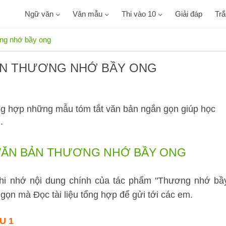
Ngữ văn
Văn mẫu
Thi vào 10
Giải đáp
Tr
ng nhớ bầy ong
ẢN THƯƠNG NHỚ BẦY ONG
g hợp những mẫu tóm tắt văn bản ngắn gọn giúp học
.
 VĂN BẢN THƯƠNG NHỚ BẦY ONG
ghi nhớ nội dung chính của tác phẩm "Thương nhớ bầ
gọn mà Đọc tài liệu tổng hợp để gửi tới các em.
U 1