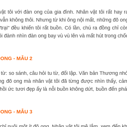
 tôi với đàn ong của gia đình. Nhân vật tôi rất hay r
vẫn không thôi. Nhưng từ khi ông nội mất, những đõ on
ại" đều khiến tôi rất buồn. Có lần, chú ra đồng chỉ cò
tôi đành nhìn đàn ong bay vù vù lên và mất hút trong chố
ONG - MẪU 2
u từ: so sánh, câu hỏi tu từ, đối lập. Văn bản Thương nh
ững đõ ong mà nhân vật tôi đã từng được nhìn thấy, cả
i ức tươi đẹp ấy là nỗi buồn không dứt, buồn đến phá
ONG - MẪU 3
chỉ nuôi một ít đõ ong. Nhân vật tôi mê lắm, xem đến kh