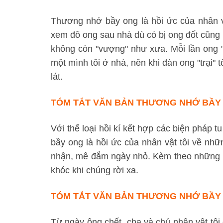
Thương nhớ bầy ong là hồi ức của nhân vật
xem đõ ong sau nhà dù có bị ong đốt cũng 
không còn "vượng" như xưa. Mỗi lần ong "tr
một mình tôi ở nhà, nên khi đàn ong "trại" 
lát.
TÓM TẮT VĂN BẢN THƯƠNG NHỚ BẦY 
Với thể loại hồi kí kết hợp các biện pháp t
bầy ong là hồi ức của nhân vật tôi về nh
nhận, mê đắm ngày nhỏ. Kèm theo những hồ
khóc khi chúng rời xa.
TÓM TẮT VĂN BẢN THƯƠNG NHỚ BẦY 
Từ ngày ông chết, cha và chú nhân vật tôi 