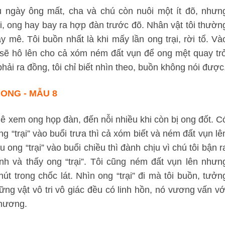
u ngày ông mất, cha và chú còn nuôi một ít đõ, nhưn
i, ong hay bay ra hợp đàn trước đõ. Nhân vật tôi thườn
 mê. Tôi buồn nhất là khi mấy lần ong trại, rời tổ. Và
c sẽ hô lên cho cả xóm ném đất vụn để ong mệt quay tr
hải ra đồng, tôi chỉ biết nhìn theo, buồn không nói được
ONG - MẪU 8
 mê xem ong họp đàn, đến nỗi nhiều khi còn bị ong đốt. C
ng “trại” vào buổi trưa thì cả xóm biết và ném đất vụn lê
ong “trại” vào buổi chiều thì đành chịu vì chú tôi bận r
ình và thấy ong “trại”. Tôi cũng ném đất vụn lên nhưn
t trong chốc lát. Nhìn ong “trại” đi mà tôi buồn, tưởn
g vật vô tri vô giác đều có linh hồn, nó vương vấn vớ
thương.