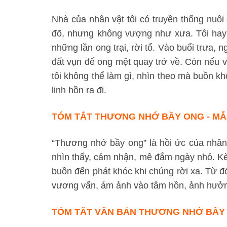
Nhà của nhân vật tôi có truyền thống nuôi 
đõ, nhưng không vượng như xưa. Tôi hay 
những lần ong trại, rời tổ. Vào buổi trưa,
đất vụn để ong mệt quay trở về. Còn nếu v
tôi không thể làm gì, nhìn theo mà buồn k
linh hồn ra đi.
TÓM TẮT THƯƠNG NHỚ BẦY ONG - MẪ
“Thương nhớ bầy ong” là hồi ức của nhân
nhìn thấy, cảm nhận, mê đắm ngày nhỏ. Kè
buồn đến phát khóc khi chúng rời xa. Từ đó 
vương vấn, ám ảnh vào tâm hồn, ảnh hưởng
TÓM TẮT VĂN BẢN THƯƠNG NHỚ BẦY 