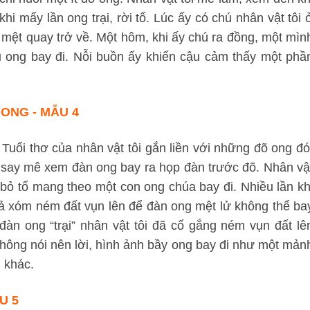
hi mấy lần ong trại, rời tổ. Lúc ấy có chú nhân vật tôi 
mệt quay trở về. Một hôm, khi ấy chú ra đồng, một mìn
lũ ong bay đi. Nỗi buồn ấy khiến cậu cảm thấy một phầ
ONG - MẪU 4
 Tuổi thơ của nhân vật tôi gắn liền với những đõ ong đó
t say mê xem đàn ong bay ra họp đàn trước đõ. Nhân vậ
ời bỏ tổ mang theo một con ong chúa bay đi. Nhiều lần kh
 cả xóm ném đất vụn lên để đàn ong mệt lử không thể ba
đàn ong “trại” nhân vật tôi đã cố gắng ném vụn đất lê
không nói nên lời, hình ảnh bầy ong bay đi như một mản
i khác.
U 5