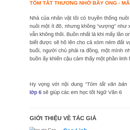
TÓM TẮT THƯƠNG NHỚ BẦY ONG - MẪ
Nhà của nhân vật tôi có truyền thống nuôi
nuôi một ít đõ, nhưng không “vượng” như x
vẫn không thôi. Buồn nhất là khi mấy lần ong
biết được sẽ hô lên cho cả xóm ném đất v
buổi, người chú phải ra đồng, một mình nhâ
buồn ấy khiến cậu cảm thấy một phần linh h
Hy vọng với nội dung
"Tóm tắt văn bản
lớp 6
sẽ giúp các em học tốt Ngữ Văn 6
GIỚI THIỆU VỀ TÁC GIẢ