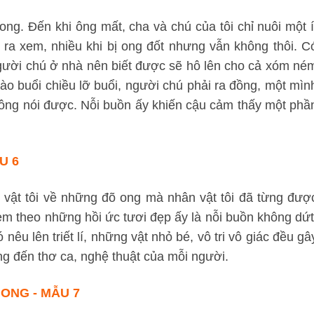
ong. Đến khi ông mất, cha và chú của tôi chỉ nuôi một í
ra xem, nhiều khi bị ong đốt nhưng vẫn không thôi. C
 người chú ở nhà nên biết được sẽ hô lên cho cả xóm né
ào buổi chiều lỡ buổi, người chú phải ra đồng, một mìn
hông nói được. Nỗi buồn ấy khiến cậu cảm thấy một phầ
U 6
 vật tôi về những đõ ong mà nhân vật tôi đã từng đượ
m theo những hồi ức tươi đẹp ấy là nỗi buồn không dứt
nêu lên triết lí, những vật nhỏ bé, vô tri vô giác đều gâ
 đến thơ ca, nghệ thuật của mỗi người.
ONG - MẪU 7