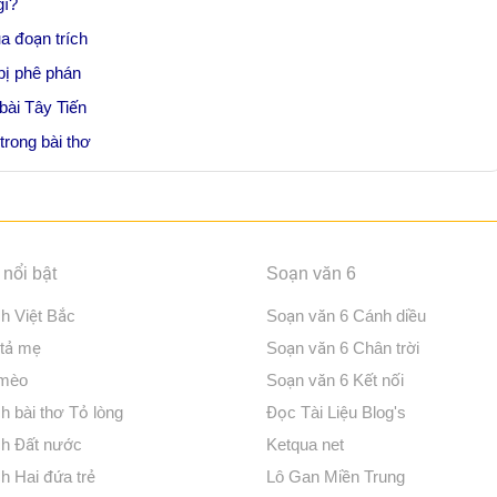
gì?
a đoạn trích
 bị phê phán
bài Tây Tiến
trong bài thơ
nổi bật
Soạn văn 6
ch Việt Bắc
Soạn văn 6 Cánh diều
 tả mẹ
Soạn văn 6 Chân trời
 mèo
Soạn văn 6 Kết nối
h bài thơ Tỏ lòng
Đọc Tài Liệu Blog's
ch Đất nước
Ketqua net
h Hai đứa trẻ
Lô Gan Miền Trung