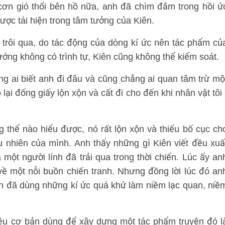
ơn gió thổi bên hồ nữa, anh đã chìm đắm trong hồi ứ
ược tái hiện trong tâm tưởng của Kiên.
 trôi qua, do tác động của dòng kí ức nên tác phẩm củ
ướng không có trình tự, Kiên cũng không thể kiểm soát.
g ai biết anh đi đâu và cũng chẳng ai quan tâm trừ mộ
ại đống giấy lộn xộn và cất đi cho đến khi nhân vật tôi 
 thể nào hiểu được, nó rất lộn xộn và thiếu bố cục ch
u nhiên của mình. Anh thấy những gì Kiên viết đều xuấ
 một người lính đã trải qua trong thời chiến. Lúc ấy an
ề một nỗi buồn chiến tranh. Nhưng đồng lời lúc đó an
n đã dùng những kí ức quá khứ làm niềm lạc quan, niề
iệu cơ bản dùng để xây dựng một tác phẩm truyện đó l