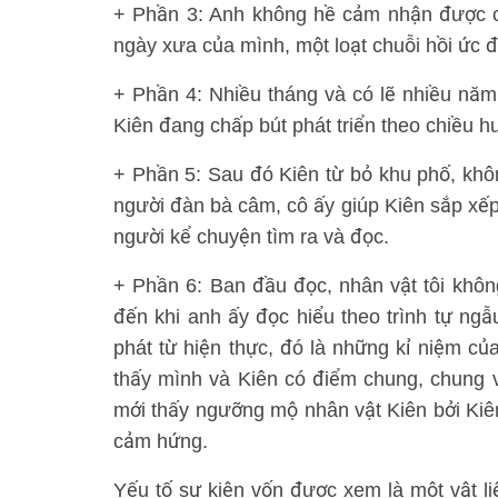
+ Phần 3: Anh không hề cảm nhận được c
ngày xưa của mình, một loạt chuỗi hồi ức đ
+ Phần 4: Nhiều tháng và có lẽ nhiều năm
Kiên đang chấp bút phát triển theo chiều h
+ Phần 5: Sau đó Kiên từ bỏ khu phố, khôn
người đàn bà câm, cô ấy giúp Kiên sắp xếp l
người kể chuyện tìm ra và đọc.
+ Phần 6: Ban đầu đọc, nhân vật tôi không
đến khi anh ấy đọc hiểu theo trình tự ngẫ
phát từ hiện thực, đó là những kỉ niệm của
thấy mình và Kiên có điểm chung, chung v
mới thấy ngưỡng mộ nhân vật Kiên bởi Kiê
cảm hứng.
Yếu tố sự kiện vốn được xem là một vật l