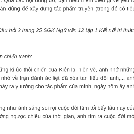
. Qua các nội dung đó, bạn hiểu thêm điều gì về yếu t
bản dùng để xây dựng tác phẩm truyện (trong đó có tiể
Câu hỏi 2 trang 25 SGK Ngữ văn 12 tập 1 Kết nối tri thức
n chiến tranh
:
g kí ức thời chiến của Kiên lại hiện về, anh nhớ nhữn
hớ về trận đánh ác liệt đã xóa tan tiểu đội anh,... an
nh nảy ra ý tưởng cho tác phẩm của mình, ngày hôm ấy an
ng như ánh sáng soi rọi cuộc đời tăm tối bấy lâu nay củ
ởng ngược chiều của thời gian, anh tìm ra cuộc đời mớ