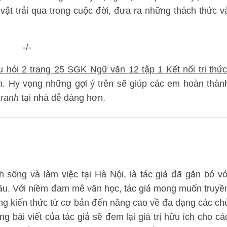
vật trải qua trong cuộc đời, đưa ra những thách thức v
-/-
u hỏi 2 trang 25 SGK Ngữ văn 12 tập 1 Kết nối tri thứ
h
.
Hy vọng những gợi ý trên sẽ giúp các em hoàn thàn
tranh
tại nhà dễ dàng hơn.
sống và làm việc tại Hà Nội, là tác giả đã gắn bó vớ
đầu. Với niềm đam mê văn học, tác giả mong muốn truyề
ng kiến thức từ cơ bản đến nâng cao về đa dạng các ch
bài viết của tác giả sẽ đem lại giá trị hữu ích cho cá