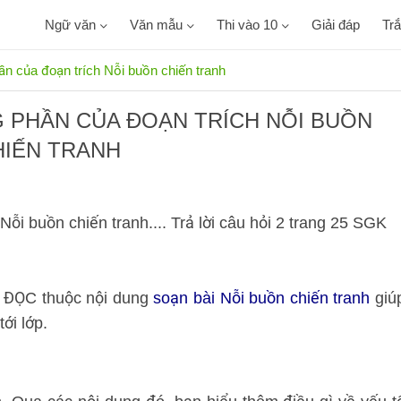
Ngữ văn
Văn mẫu
Thi vào 10
Giải đáp
Tr
ần của đoạn trích Nỗi buồn chiến tranh
 PHẦN CỦA ĐOẠN TRÍCH NỖI BUỒN
HIẾN TRANH
ỗi buồn chiến tranh.... Trả lời câu hỏi 2 trang 25 SGK
I ĐỌC thuộc nội dung
soạn bài Nỗi buồn chiến tranh
giú
ới lớp.