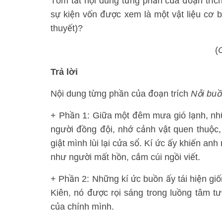
Tóm tắt nội dung từng phần của đoạn trích
sự kiện vốn được xem là một vật liệu cơ 
thuyết)?
(
Trả lời
Nội dung từng phần của đoạn trích
Nỗi buồ
+ Phần 1: Giữa một đêm mưa gió lạnh, nhữn
người đồng đội, nhớ cảnh vật quen thuộc, n
giật mình lùi lại cửa sổ. Kí ức ấy khiến a
như người mất hồn, cắm cúi ngồi viết.
+ Phần 2: Những kí ức buồn ấy tái hiện giố
Kiên, nó được rọi sáng trong luồng tâm tư
của chính mình.