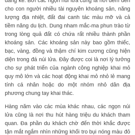
đáng kể. Bởi các ngọn núi lửa cũng là nơi đem đến
cho con người nhiều tài nguyên khoáng sản, năng
lượng địa nhiệt, đất đai canh tác màu mỡ và cả
tiềm năng du lịch. Dung nham mắc-ma phun trào từ
trong lòng quả đất có chứa rất nhiều thành phần
khoáng sản. Các khoáng sản này bao gồm thiếc,
bạc, vàng, đồng và thậm chí kim cương cũng hiện
diện trong đá núi lửa. Đây được coi là nơi lý tưởng
cho sự phát triển của ngành công nghiệp khai mỏ
quy mô lớn và các hoạt động khai mỏ nhỏ lẻ mang
tính cá nhân hoặc do một nhóm nhỏ dân địa
phương chung tay khai thác.
Hàng năm vào các mùa khác nhau, các ngọn núi
lửa cũng là nơi thu hút hàng triệu du khách tham
quan. Đa phần du khách chờ đến thời khắc được
tận mắt ngắm nhìn những khối tro bụi nóng màu đỏ