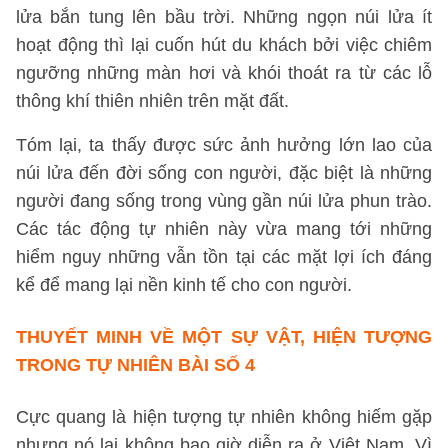
lửa bắn tung lên bầu trời. Những ngọn núi lửa ít
hoạt động thì lại cuốn hút du khách bởi việc chiêm
ngưỡng những màn hơi và khói thoát ra từ các lỗ
thông khí thiên nhiên trên mặt đất.
Tóm lại, ta thấy được sức ảnh hưởng lớn lao của
núi lửa đến đời sống con người, đặc biệt là những
người đang sống trong vùng gần núi lửa phun trào.
Các tác động tự nhiên này vừa mang tới những
hiểm nguy những vẫn tồn tại các mặt lợi ích đáng
kể để mang lại nền kinh tế cho con người.
THUYẾT MINH VỀ MỘT SỰ VẬT, HIỆN TƯỢNG
TRONG TỰ NHIÊN
BÀI SỐ 4
Cực quang là hiện tượng tự nhiên không hiếm gặp
nhưng nó lại không bao giờ diễn ra ở Việt Nam. Vì