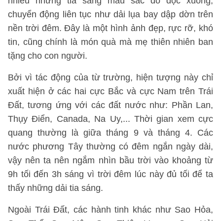
nhiều những tia sáng màu sắc đổ dọc xuống,
chuyển động liên tục như dải lụa bay dập dờn trên
nền trời đêm. Đây là một hình ảnh đẹp, rực rỡ, khó
tin, cũng chính là món quà mà mẹ thiên nhiên ban
tặng cho con người.
Bởi vì tác động của từ trường, hiện tượng này chỉ
xuất hiện ở các hai cực Bắc và cực Nam trên Trái
Đất, tương ứng với các đất nước như: Phần Lan,
Thụy Điển, Canada, Na Uy,... Thời gian xem cực
quang thường là giữa tháng 9 và tháng 4. Các
nước phương Tây thường có đêm ngắn ngày dài,
vậy nên ta nên ngắm nhìn bầu trời vào khoảng từ
9h tối đến 3h sáng vì trời đêm lúc này đủ tối để ta
thấy những dải tia sáng.
Ngoài Trái Đất, các hành tinh khác như Sao Hỏa,