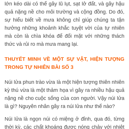
lớn kéo dài có thể gây lũ lụt, sạt lở đất, và gây hậu
quả nặng nề cho môi trường và cộng đồng. Do đó,
sự hiểu biết về mưa không chỉ giúp chúng ta tận
hưởng những khoảnh khắc tuyệt vời của tự nhiên
mà còn là chìa khóa để đối mặt với những thách
thức và rủi ro mà mưa mang lại.
THUYẾT MINH VỀ MỘT SỰ VẬT, HIỆN TƯỢNG
TRONG TỰ NHIÊN
BÀI SỐ 3
Núi lửa phun trào vừa là một hiện tượng thiên nhiên
kỳ thú vừa là một thảm họa vì gây ra nhiều hậu quả
nặng nề cho cuộc sống của con người. Vậy núi lửa
là gì? Nguyên nhân gây ra núi lửa như thế nào?
Núi lửa là ngọn núi có miệng ở đỉnh, qua đó, từng
thời kỳ, các chất khoáng được nóng chảy với nhiệt