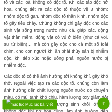
tố và các loài không có độc tố. Khi các tảo độc nở
hoa, chúng tiết ra các độc tố thuộc về 3 nhóm:
nhóm độc tố gan, nhóm độc tố thần kinh, nhóm độc
tố gây tiêu chảy. Chúng không chỉ gây độc cho các
sinh vật sống trong nước như cá, giáp xác, động
vật thân mềm, động vật có vú ở biển (như cá voi,
sư tử biển)… mà còn gây độc cho cả một số loài
chim, cho con người khi ăn phải thủy sản bị nhiễm
độc, khi tiếp xúc hoặc uống phải nguồn nước bị
nhiễm độc.
Các độc tố có thể ảnh hưởng tới không khí, gây khó
thở. Ngoài việc tạo ra các độc tố, chúng còn làm
ảnh hưởng đến chất lượng nguồn nước do chuyển
màu, có mùi tanh khó chịu, hàm lượng oxy giảm đột
ngột do phân hủy một lượng sinh khối lớn.Tảo
Mục lục bài viết
không độc khi nở hoa cũng làm ảnh hưởng đến