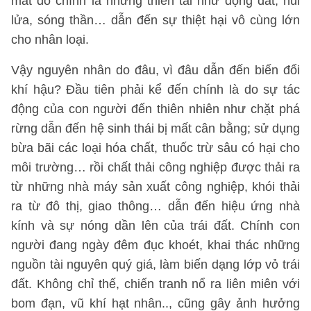
mắt đó chính là những thiên tai như động đất, núi
lửa, sóng thần… dẫn đến sự thiệt hại vô cùng lớn
cho nhân loại.
Vậy nguyên nhân do đâu, vì đâu dẫn đến biến đổi
khí hậu? Đầu tiên phải kể đến chính là do sự tác
động của con người đến thiên nhiên như chặt phá
rừng dẫn đến hệ sinh thái bị mất cân bằng; sử dụng
bừa bãi các loại hóa chất, thuốc trừ sâu có hại cho
môi trường… rồi chất thải công nghiệp được thải ra
từ những nhà máy sản xuất công nghiệp, khói thải
ra từ đô thị, giao thông… dẫn đến hiệu ứng nhà
kính và sự nóng dần lên của trái đất. Chính con
người đang ngày đêm đục khoét, khai thác những
nguồn tài nguyên quý giá, làm biến dạng lớp vỏ trái
đất. Không chỉ thế, chiến tranh nổ ra liên miên với
bom đạn, vũ khí hạt nhân.., cũng gây ảnh hưởng