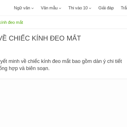
Ngữ văn
Văn mẫu
Thi vào 10
Giải đáp
Tr
kính đeo mắt
VỀ CHIẾC KÍNH ĐEO MẮT
yết minh về chiếc kính đeo mắt bao gồm dàn ý chi tiết
tổng hợp và biên soạn.