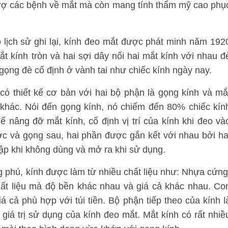
 trợ các bệnh về mắt mà còn mang tính thẩm mỹ cao phụ
 lịch sử ghi lại, kính đeo mắt được phát minh năm 192
t kính tròn và hai sợi dây nối hai mắt kính với nhau đ
gọng đè cố định ở vành tai như chiếc kính ngày nay.
có thiết kế cơ bản với hai bộ phận là gọng kính và mắ
 khác. Nói đến gọng kính, nó chiếm đến 80% chiếc kín
 nâng đỡ mắt kính, cố định vị trí của kính khi đeo và
ớc và gọng sau, hai phần được gắn kết với nhau bởi ha
gập khi không dùng và mở ra khi sử dụng.
g phú, kính được làm từ nhiều chất liệu như: Nhựa cứng
chất liệu mà độ bền khác nhau và giá cả khác nhau. Co
á cả phù hợp với túi tiền. Bộ phận tiếp theo của kính l
giá trị sử dụng của kính đeo mắt. Mắt kính có rất nhiề