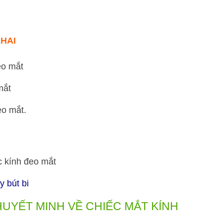
HAI
eo mắt
mắt
eo mắt.
y bút bi
THUYẾT MINH VỀ CHIẾC MẮT KÍNH