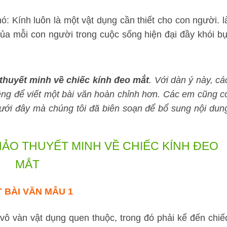
nó: Kính luôn là một vật dụng cần thiết cho con người. l
của mỗi con người trong cuộc sống hiện đại đầy khói bụ
thuyết minh về chiếc kính đeo mắt
. Với dàn ý này, cá
iêng để viết một bài văn hoàn chỉnh hơn. Các em cũng c
ưới đây mà chúng tôi đã biên soạn để bổ sung nội dun
HẢO
THUYẾT MINH VỀ CHIẾC KÍNH ĐEO
MẮT
 BÀI VĂN MẪU 1
ô vàn vật dụng quen thuộc, trong đó phải kể đến chiế