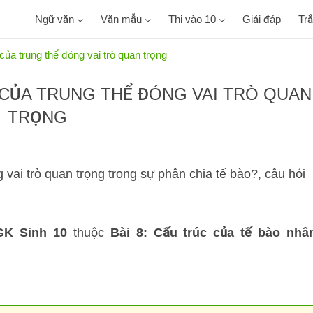
Ngữ văn
Văn mẫu
Thi vào 10
Giải đáp
Tr
ủa trung thể đóng vai trò quan trọng
CỦA TRUNG THỂ ĐÓNG VAI TRÒ QUAN
TRỌNG
vai trò quan trọng trong sự phân chia tế bào?, câu hỏi
GK Sinh 10
thuộc
Bài 8: Cấu trúc của tế bào nhâ