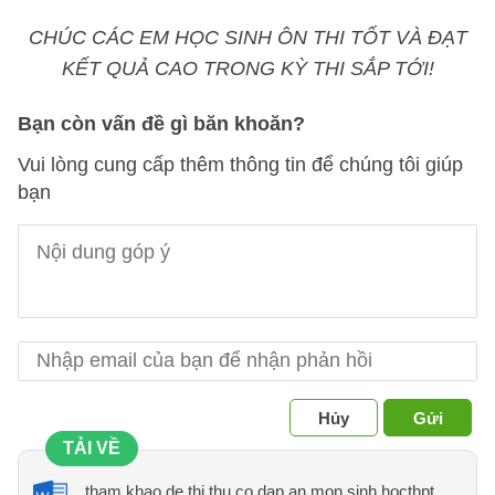
CHÚC CÁC EM HỌC SINH ÔN THI TỐT VÀ ĐẠT
KẾT QUẢ CAO TRONG KỲ THI SẮP TỚI!
Bạn còn vấn đề gì băn khoăn?
Vui lòng cung cấp thêm thông tin để chúng tôi giúp
bạn
Hủy
Gửi
TẢI VỀ
tham khao de thi thu co dap an mon sinh hocthpt