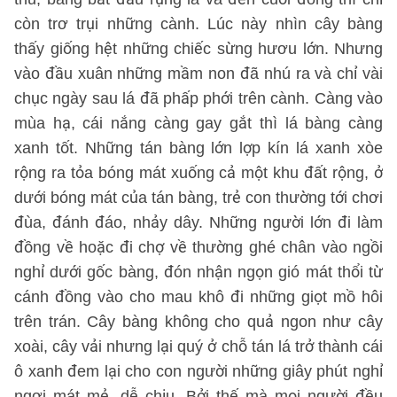
còn trơ trụi những cành. Lúc này nhìn cây bàng
thấy giống hệt những chiếc sừng hươu lớn. Nhưng
vào đầu xuân những mầm non đã nhú ra và chỉ vài
chục ngày sau lá đã phấp phới trên cành. Càng vào
mùa hạ, cái nắng càng gay gắt thì lá bàng càng
xanh tốt. Những tán bàng lớn lợp kín lá xanh xòe
rộng ra tỏa bóng mát xuống cả một khu đất rộng, ở
dưới bóng mát của tán bàng, trẻ con thường tới chơi
đùa, đánh đáo, nhảy dây. Những người lớn đi làm
đồng về hoặc đi chợ về thường ghé chân vào ngồi
nghỉ dưới gốc bàng, đón nhận ngọn gió mát thổi từ
cánh đồng vào cho mau khô đi những giọt mồ hôi
trên trán. Cây bàng không cho quả ngon như cây
xoài, cây vải nhưng lại quý ở chỗ tán lá trở thành cái
ô xanh đem lại cho con người những giây phút nghỉ
ngơi mát mẻ, dễ chịu. Bởi thế mà mọi người đều