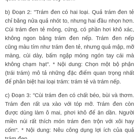
b) Đoạn 2: "Trám đen có hai loại. Quả trám đen tẻ
chỉ bằng nửa quả nhót to, nhưng hai đầu nhọn hơn.
Cùi trám đen tẻ mỏng, cứng, có phần hơi khô xác,
không ngon bằng trám đen nếp. Trám đen nếp
cũng màu tím như trám đen tẻ, nhưng quả mập, mỡ
màng, cùi dày, bấm ngập móng ngón tay cái mà
không chạm hạt". * Nội dung: Chọn một bộ phận
(trái trám) mô tả những đặc điểm quan trọng nhất
để phân biệt hai loại trám: trám tẻ và trám nếp.
c) Đoạn 3: "Cùi trám đen có chất béo, bùi và thơm.
Trám đen rất ưa xào với tóp mỡ. Trám đen còn
được dùng làm ô mai, phơi khô để ăn dần. Người
miền núi rất thích món trám đen trộn với xôi hay
cốm". * Nội dung: Nêu công dụng lợi ích của quả
trám đen.