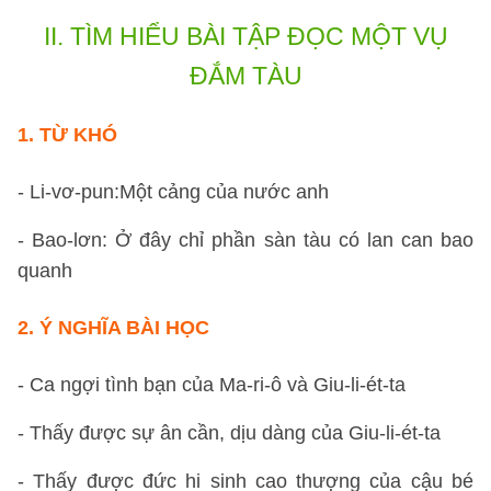
II.
TÌM HIỂU BÀI TẬP ĐỌC MỘT VỤ
ĐẮM TÀU
1.
TỪ KHÓ
- Li-vơ-pun:Một cảng của nước anh
- Bao-lơn: Ở đây chỉ phần sàn tàu có lan can bao
quanh
2.
Ý NGHĨA BÀI HỌC
- Ca ngợi tình bạn của Ma-ri-ô và Giu-li-ét-ta
- Thấy được sự ân cần, dịu dàng của Giu-li-ét-ta
- Thấy được đức hi sinh cao thượng của cậu bé