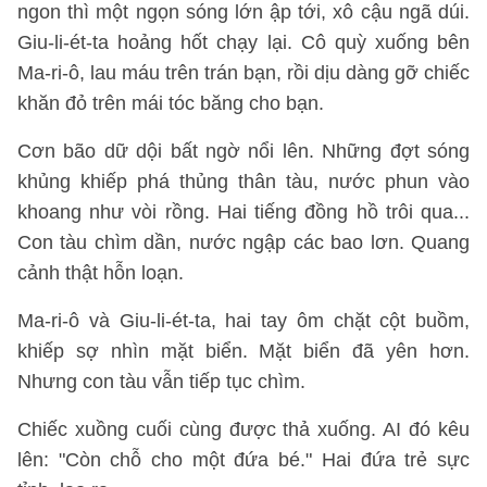
ngon thì một ngọn sóng lớn ập tới, xô cậu ngã dúi.
Giu-li-ét-ta hoảng hốt chạy lại. Cô quỳ xuống bên
Ma-ri-ô, lau máu trên trán bạn, rồi dịu dàng gỡ chiếc
khăn đỏ trên mái tóc băng cho bạn.
Cơn bão dữ dội bất ngờ nổi lên. Những đợt sóng
khủng khiếp phá thủng thân tàu, nước phun vào
khoang như vòi rồng. Hai tiếng đồng hồ trôi qua...
Con tàu chìm dần, nước ngập các bao lơn. Quang
cảnh thật hỗn loạn.
Ma-ri-ô và Giu-li-ét-ta, hai tay ôm chặt cột buồm,
khiếp sợ nhìn mặt biển. Mặt biển đã yên hơn.
Nhưng con tàu vẫn tiếp tục chìm.
Chiếc xuồng cuối cùng được thả xuống. AI đó kêu
lên: "Còn chỗ cho một đứa bé." Hai đứa trẻ sực