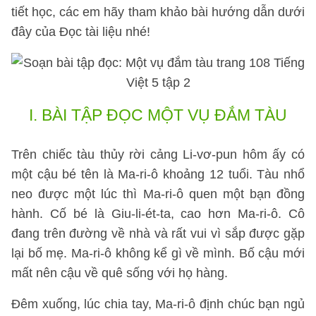
tiết học, các em hãy tham khảo bài hướng dẫn dưới
đây của Đọc tài liệu nhé!
I.
BÀI TẬP ĐỌC MỘT VỤ ĐẮM TÀU
Trên chiếc tàu thủy rời cảng Li-vơ-pun hôm ấy có
một cậu bé tên là Ma-ri-ô khoảng 12 tuổi. Tàu nhổ
neo được một lúc thì Ma-ri-ô quen một bạn đồng
hành. Cố bé là Giu-li-ét-ta, cao hơn Ma-ri-ô. Cô
đang trên đường về nhà và rất vui vì sắp được gặp
lại bố mẹ. Ma-ri-ô không kể gì về mình. Bố cậu mới
mất nên cậu về quê sống với họ hàng.
Đêm xuống, lúc chia tay, Ma-ri-ô định chúc bạn ngủ