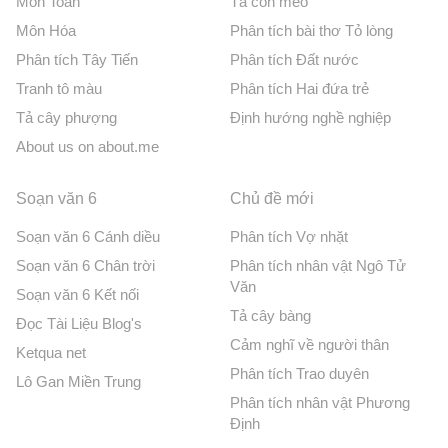
Môn Toán
Tả con mèo
Môn Hóa
Phân tích bài thơ Tỏ lòng
Phân tích Tây Tiến
Phân tích Đất nước
Tranh tô màu
Phân tích Hai đứa trẻ
Tả cây phượng
Định hướng nghề nghiệp
About us on about.me
Soạn văn 6
Chủ đề mới
Soạn văn 6 Cánh diều
Phân tích Vợ nhặt
Soạn văn 6 Chân trời
Phân tích nhân vật Ngô Tử
Văn
Soạn văn 6 Kết nối
Tả cây bàng
Đọc Tài Liệu Blog's
Cảm nghĩ về người thân
Ketqua net
Phân tích Trao duyên
Lô Gan Miền Trung
Phân tích nhân vật Phương
Định