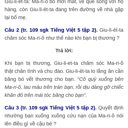
Giu-li-ét-ta: Ma-ri-ô bố mới mất, về quê sống với họ
hàng, còn Giu-li-ét-ta đang trên đường về nhà gặp
lại bố mẹ.
Câu 2
(tr. 109 sgk Tiếng Việt 5 tập 2)
.
Giu-li-ét-ta
chăm sóc Ma-ri-ô như thế nào khi bạn bị thương ?
Trả lời:
Khi bạn bị thương, Giu-li-et-ta chăm sóc Ma-ri-ô
thật chân tình và chu đáo. Giu-li-ét-ta lo lắng ân cần
băng bó vết thương cho bạn. "
Cô quỳ xuống bên
Ma-ri-ô, lau máu trên trán bạn, rồi dịu dàng gỡ chiếc
khăn đỏ trên mái tóc băng cho bạn".
Câu 3
(tr. 109 sgk Tiếng Việt 5 tập 2).
Quyết định
nhường bạn xuống xuồng cứu nạn của Ma-ri-ô nói
lên điều gì về cậu bé ?