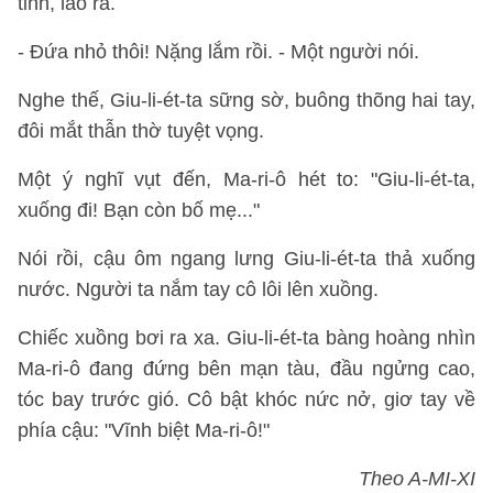
tỉnh, lao ra.
- Đứa nhỏ thôi! Nặng lắm rồi. - Một người nói.
Nghe thế, Giu-li-ét-ta sững sờ, buông thõng hai tay,
đôi mắt thẫn thờ tuyệt vọng.
Một ý nghĩ vụt đến, Ma-ri-ô hét to: "Giu-li-ét-ta,
xuống đi! Bạn còn bố mẹ..."
Nói rồi, cậu ôm ngang lưng Giu-li-ét-ta thả xuống
nước. Người ta nắm tay cô lôi lên xuồng.
Chiếc xuồng bơi ra xa. Giu-li-ét-ta bàng hoàng nhìn
Ma-ri-ô đang đứng bên mạn tàu, đầu ngửng cao,
tóc bay trước gió. Cô bật khóc nức nở, giơ tay về
phía cậu: "Vĩnh biệt Ma-ri-ô!"
Theo A-MI-XI