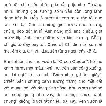
ngủ nên chỉ chiếu những tia nắng dịu nhẹ. Thoáng
nhìn, những giọt sương sớm vẫn còn long lanh
đọng trên lá. Hẳn là nước từ cơn mưa rào tối qua
còn sót lại. Chỉ là những giọt nước nhỏ, nhưng
chúng đẹp đến lạ kì. Ánh nắng mới nhẹ chiếu, giọt
nước lấp lánh như những viên kim cương. Bỗng,
chị gió từ đây bay tới. Chao ôi! Chị đem tới sự mát
mẻ, êm dịu. Chị vui đùa trên từng ngọn cây kẽ lá.
Em đặt tên cho khu vườn là “Green Garden”, bởi nó
xanh mướt một màu. Nhìn từ trên ban công xuống,
em lại nghĩ tới sự tích “Bánh chưng, bánh giày”.
Chiếc bánh chưng xanh tượng trưng cho mặt đất
với muôn loài vật đang sinh sống. Khu vườn nhà bà
em cũng giống như vậy, đó là một “chiếc bánh
chưng” khổng lồ với rất nhiều loài cây. Ven vườn là