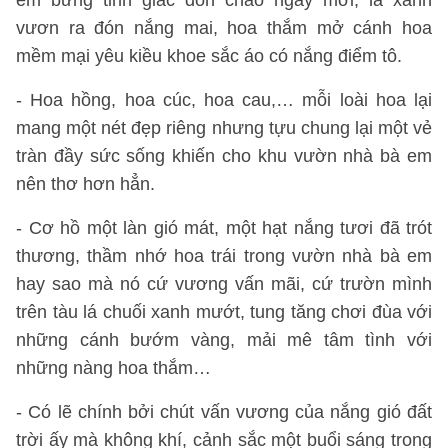
em bừng tỉnh giấc đón chào ngày mới, lá xanh
vươn ra đón nắng mai, hoa thắm mở cánh hoa
mềm mại yêu kiều khoe sắc áo có nắng điểm tô.
- Hoa hồng, hoa cúc, hoa cau,… mỗi loài hoa lại
mang một nét đẹp riêng nhưng tựu chung lại một vẻ
tràn đầy sức sống khiến cho khu vườn nhà bà em
nên thơ hơn hẳn.
- Cơ hồ một làn gió mát, một hạt nắng tươi đã trót
thương, thầm nhớ hoa trái trong vườn nhà bà em
hay sao mà nó cứ vương vấn mãi, cứ trườn mình
trên tàu lá chuối xanh mướt, tung tăng chơi đùa với
những cánh bướm vàng, mải mê tâm tình với
những nàng hoa thắm…
- Có lẽ chính bởi chút vấn vương của nắng gió đất
trời ấy mà không khí, cảnh sắc một buổi sáng trong