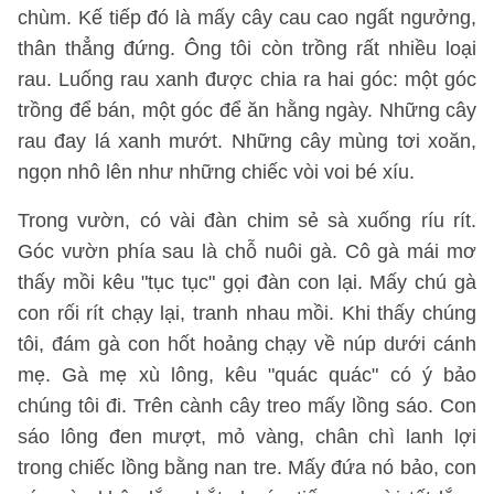
chùm. Kế tiếp đó là mấy cây cau cao ngất ngưởng,
thân thẳng đứng. Ông tôi còn trồng rất nhiều loại
rau. Luống rau xanh được chia ra hai góc: một góc
trồng để bán, một góc để ăn hằng ngày. Những cây
rau đay lá xanh mướt. Những cây mùng tơi xoăn,
ngọn nhô lên như những chiếc vòi voi bé xíu.
Trong vườn, có vài đàn chim sẻ sà xuống ríu rít.
Góc vườn phía sau là chỗ nuôi gà. Cô gà mái mơ
thấy mồi kêu "tục tục" gọi đàn con lại. Mấy chú gà
con rối rít chạy lại, tranh nhau mồi. Khi thấy chúng
tôi, đám gà con hốt hoảng chạy về núp dưới cánh
mẹ. Gà mẹ xù lông, kêu "quác quác" có ý bảo
chúng tôi đi. Trên cành cây treo mấy lồng sáo. Con
sáo lông đen mượt, mỏ vàng, chân chì lanh lợi
trong chiếc lồng bằng nan tre. Mấy đứa nó bảo, con