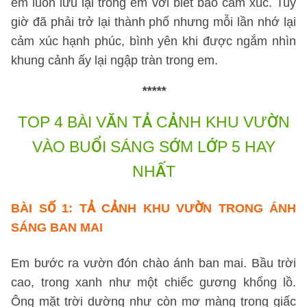
em luôn lưu lại trong em với biết bao cảm xúc. Tuy
giờ đã phải trở lại thành phố nhưng mỗi lần nhớ lại
cảm xúc hạnh phúc, bình yên khi được ngắm nhìn
khung cảnh ấy lại ngập tràn trong em.
*****
TOP 4 BÀI VĂN TẢ CẢNH KHU VƯỜN
VÀO BUỔI SÁNG SỚM LỚP 5 HAY
NHẤT
BÀI SỐ 1
: TẢ CẢNH KHU VƯỜN TRONG ÁNH
SÁNG BAN MAI
Em bước ra vườn đón chào ánh ban mai. Bầu trời
cao, trong xanh như một chiếc gương khổng lồ.
Ông mặt trời dường như còn mơ màng trong giấc