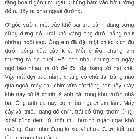
rặng hoa ti gôn tím ngát. Chúng bám vào bờ tường
để rủ dây ra phía ngoài đường.
Ở góc vườn, một cây khế sai trĩu cành đang sừng
sững đứng đó. Trái khế vàng óng dưới nắng như
những ngôi sao. Ông em đã đặt một chiếc xích đu
dưới bóng của cây khế. Mỗi chiều, chúng em
thường ra đó chơi. Hồi còn nhỏ, chúng em ngây
ngô bảo nhau, ra đó để đợi đại bàng tới hái khế.
Vậy mà đợi bao năm, chẳng có chú đại bàng nào
qua ngoài mấy chú chim vừa cất tiếng ban nãy. Cây
khế này có lẽ chính là anh cả trong khu vườn nhà
bà. Ông anh cả này có nhiều người em lắm. Mấy
cây vải thiều đang độ chín, trái đỏ ửng, thơm lừng.
Xoài cũng đem tới một mùi hương ngào ngạt khó
cưỡng. Cam như đang ỉu xìu vì chưa được kết trái
tỏa hương như các bạn.