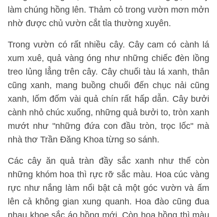
làm chúng hồng lên. Thảm cỏ trong vườn mơn mởn
nhờ được chủ vườn cắt tỉa thường xuyên.
Trong vườn có rất nhiều cây. Cây cam có cành lá
xum xuê, quả vàng óng như những chiếc đèn lồng
treo lủng lẳng trên cây. Cây chuối tàu lá xanh, thân
cũng xanh, mang buồng chuối đến chục nải cũng
xanh, lốm đốm vài quả chín rất hấp dẫn. Cây bưởi
cành nhỏ chúc xuống, những quả bưởi to, tròn xanh
mướt như "những đứa con đầu tròn, trọc lốc" mà
nhà thơ Trần Đăng Khoa từng so sánh.
Các cây ăn quả tràn đầy sắc xanh như thế còn
những khóm hoa thì rực rỡ sắc màu. Hoa cúc vàng
rực như nắng làm nổi bật cả một góc vườn và ấm
lên cả không gian xung quanh. Hoa đào cũng đua
nhau khoe sắc áo hồng mới. Còn hoa hồng thì màu