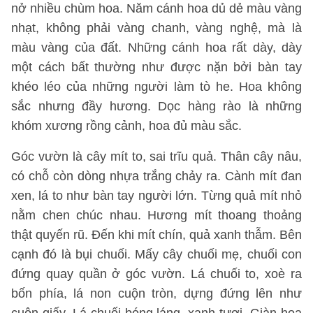
nở nhiều chùm hoa. Năm cánh hoa dủ dẻ màu vàng
nhạt, không phải vàng chanh, vàng nghệ, mà là
màu vàng của đất. Những cánh hoa rất dày, dày
một cách bất thường như được nặn bởi bàn tay
khéo léo của những người làm tò he. Hoa không
sắc nhưng đầy hương. Dọc hàng rào là những
khóm xương rồng cảnh, hoa đủ màu sắc.
Góc vườn là cây mít to, sai trĩu quả. Thân cây nâu,
có chỗ còn dòng nhựa trắng chảy ra. Cành mít đan
xen, lá to như bàn tay người lớn. Từng quả mít nhỏ
nằm chen chúc nhau. Hương mít thoang thoảng
thật quyến rũ. Đến khi mít chín, quả xanh thẫm. Bên
cạnh đó là bụi chuối. Mấy cây chuối mẹ, chuối con
đứng quay quần ở góc vườn. Lá chuối to, xoè ra
bốn phía, lá non cuộn tròn, dựng đứng lên như