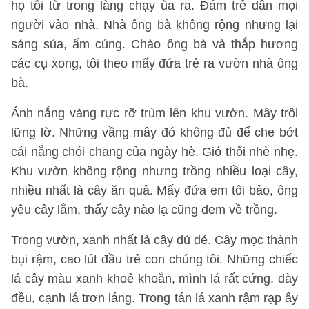
họ tôi từ trong làng chạy ùa ra. Đám trẻ dẫn mọi
người vào nhà. Nhà ông bà không rộng nhưng lại
sáng sủa, ấm cúng. Chào ông bà và thắp hương
các cụ xong, tôi theo mấy đứa trẻ ra vườn nhà ông
bà.
Ánh nắng vàng rực rỡ trùm lên khu vườn. Mây trôi
lững lờ. Những vầng mây đó không đủ để che bớt
cái nắng chói chang của ngày hè. Gió thổi nhè nhẹ.
Khu vườn không rộng nhưng trồng nhiều loại cây,
nhiều nhất là cây ăn quả. Mấy đứa em tôi bảo, ông
yêu cây lắm, thấy cây nào lạ cũng đem về trồng.
Trong vườn, xanh nhất là cây dủ dẻ. Cây mọc thành
bụi rậm, cao lút đầu trẻ con chúng tôi. Những chiếc
lá cây màu xanh khoẻ khoắn, mình lá rất cứng, dày
đều, cạnh lá trơn láng. Trong tán lá xanh rậm rạp ấy