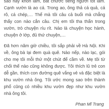
sáo này khôn lắm, bắt chước tiếng người tốt lắm.
Cạnh vườn là ao cá. Trong ao, ông thả cá quả, cá
rô, cá chép,… Thế mà tôi câu cả buổi mà chẳng
thấy con nào cắn câu. Chị em tôi tha thẩn trong
vườn, trò chuyện ríu rít. Nào là chuyện học hành,
chuyện ở lớp, đủ thứ chuyện,…
Đã hơn năm giờ chiều, tôi sắp phải về Hà Nội. Khi
về, ông bà lại đem quà quê. Nào nếp, nào lạc, gói
cho mẹ tôi mỗi thứ một chút để cầm về. Mẹ tôi từ
chối thế nào cũng không được. Tôi thích lũ trẻ con
dễ gần, thích con đường quê vắng vẻ và đặc biệt là
khu vườn nhà ông. Tôi ước mong sao trên thành
phố cũng có nhiều khu vườn đẹp như khu vườn
nhà ông tôi.
Phan Mĩ Trang