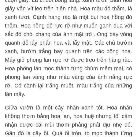
cuộn giấy. Lá chuối bóng láng, xanh tươi. Giàn hoa
giấy vấn vít leo trên hiên nhà. Hoa màu đỏ thắm, lá
xanh tươi. Cạnh hàng rào là một bụi hoa hồng đỏ
thắm. Hoa hồng đỏ rực rỡ như muốn ganh đua với
sắc đỏ chói chang của ánh mặt trời. Ong bay vòng
quanh để lấy phấn hoa và lấy mật. Các chú bướm
xanh, bướm trắng bay quanh trên các bông hoa.
Mấy giỏ phong lan rực rỡ được treo trên hàng rào.
Hoa phong lan mọc thành từng chùm mềm mại, có
phong lan vàng như màu vàng của ánh nắng rực
rỡ. Có cành lại trắng muốt, màu trắng của những
làn mây.
Giữa vườn là một cây nhãn xanh tốt. Hoa nhãn
không thơm bằng hoa lan, hoa huệ nhưng tôi cảm
nhận được cái mùi thơm phảng phất dịu nhẹ đó.
Gần đó là cây ổi. Quả ổi tròn, to mọc thành từng