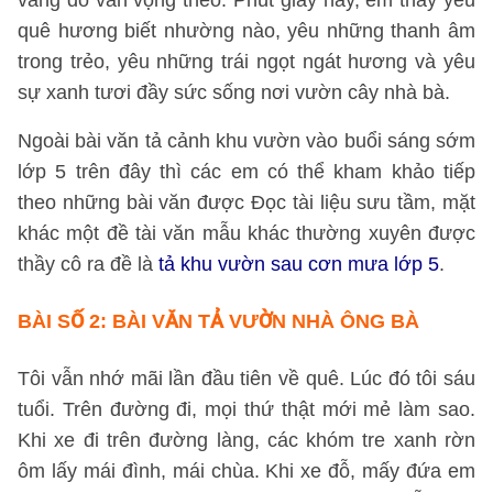
vẳng đó vẫn vọng theo. Phút giây này, em thấy yêu
quê hương biết nhường nào, yêu những thanh âm
trong trẻo, yêu những trái ngọt ngát hương và yêu
sự xanh tươi đầy sức sống nơi vườn cây nhà bà.
Ngoài bài văn tả cảnh khu vườn vào buổi sáng sớm
lớp 5 trên đây thì các em có thể kham khảo tiếp
theo những bài văn được Đọc tài liệu sưu tầm, mặt
khác một đề tài văn mẫu khác thường xuyên được
thầy cô ra đề là
tả khu vườn sau cơn mưa lớp 5
.
BÀI SỐ 2
: BÀI VĂN TẢ VƯỜN NHÀ ÔNG BÀ
Tôi vẫn nhớ mãi lần đầu tiên về quê. Lúc đó tôi sáu
tuổi. Trên đường đi, mọi thứ thật mới mẻ làm sao.
Khi xe đi trên đường làng, các khóm tre xanh rờn
ôm lấy mái đình, mái chùa. Khi xe đỗ, mấy đứa em