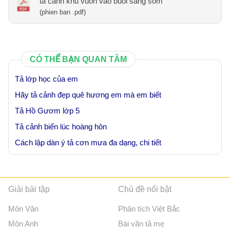
ta canh khu vuon vao buoi sang som
(phien ban .pdf)
CÓ THỂ BẠN QUAN TÂM
Tả lớp học của em
Hãy tả cảnh đẹp quê hương em mà em biết
Tả Hồ Gươm lớp 5
Tả cảnh biển lúc hoàng hôn
Cách lập dàn ý tả cơn mưa đa dạng, chi tiết
Giải bài tập
Chủ đề nổi bật
Môn Văn
Phân tích Việt Bắc
Môn Anh
Bài văn tả mẹ