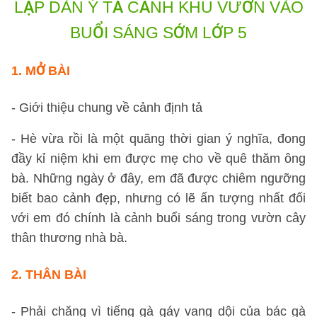
LẬP DÀN Ý
TẢ CẢNH KHU VƯỜN VÀO
BUỔI SÁNG SỚM LỚP 5
1. MỞ BÀI
- Giới thiệu chung về cảnh định tả
- Hè vừa rồi là một quãng thời gian ý nghĩa, đong
đầy kỉ niệm khi em được mẹ cho về quê thăm ông
bà. Những ngày ở đây, em đã được chiêm ngưỡng
biết bao cảnh đẹp, nhưng có lẽ ấn tượng nhất đối
với em đó chính là cảnh buổi sáng trong vườn cây
thân thương nhà bà.
2. THÂN BÀI
- Phải chăng vì tiếng gà gáy vang dội của bác gà