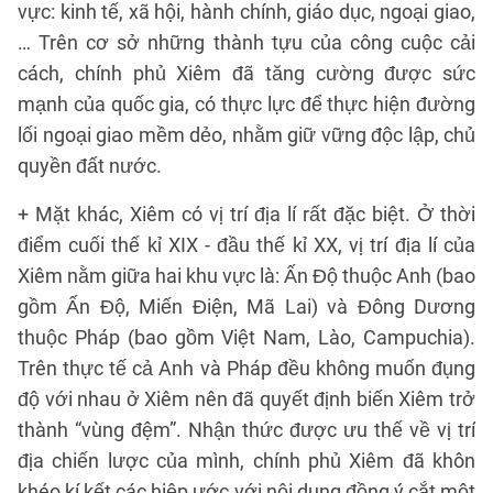
vực: kinh tế, xã hội, hành chính, giáo dục, ngoại giao,
… Trên cơ sở những thành tựu của công cuộc cải
cách, chính phủ Xiêm đã tăng cường được sức
mạnh của quốc gia, có thực lực để thực hiện đường
lối ngoại giao mềm dẻo, nhằm giữ vững độc lập, chủ
quyền đất nước.
+ Mặt khác, Xiêm có vị trí địa lí rất đặc biệt. Ở thời
điểm cuối thế kỉ XIX - đầu thế kỉ XX, vị trí địa lí của
Xiêm nằm giữa hai khu vực là: Ấn Độ thuộc Anh (bao
gồm Ấn Độ, Miến Điện, Mã Lai) và Đông Dương
thuộc Pháp (bao gồm Việt Nam, Lào, Campuchia).
Trên thực tế cả Anh và Pháp đều không muốn đụng
độ với nhau ở Xiêm nên đã quyết định biến Xiêm trở
thành “vùng đệm”. Nhận thức được ưu thế về vị trí
địa chiến lược của mình, chính phủ Xiêm đã khôn
khéo kí kết các hiệp ước với nội dung đồng ý cắt một