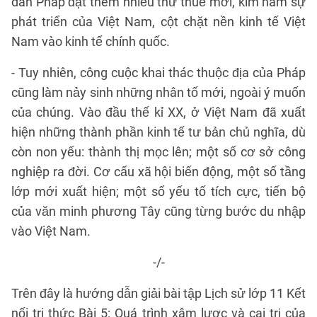
dân Pháp đặt thêm nhiều thứ thuế mới, kìm hãm sự
phát triển của Việt Nam, cột chặt nền kinh tế Việt
Nam vào kinh tế chính quốc.
- Tuy nhiên, công cuộc khai thác thuộc địa của Pháp
cũng làm nảy sinh những nhân tố mới, ngoài ý muốn
của chúng. Vào đầu thế kỉ XX, ở Việt Nam đã xuất
hiện những thành phần kinh tế tư bản chủ nghĩa, dù
còn non yếu: thành thị mọc lên; một số cơ sở công
nghiệp ra đời. Cơ cấu xã hội biến động, một số tầng
lớp mới xuất hiện; một số yếu tố tích cực, tiến bộ
của văn minh phương Tây cũng từng bước du nhập
vào Việt Nam.
-/-
Trên đây là hướng dẫn giải bài tập Lịch sử lớp 11 Kết
nối tri thức Bài 5: Quá trình xâm lược và cai trị của