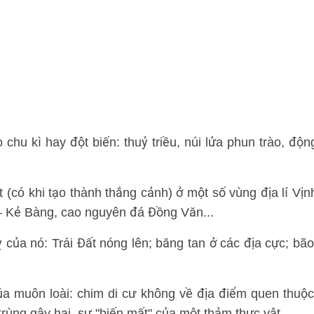
 chu kì hay đột biến: thuỷ triều, núi lửa phun trào, độn
 (có khi tạo thành thắng cảnh) ở một số vùng địa lí Vịn
 Kẻ Bàng, cao nguyên đá Đồng Văn...
ỵ của nó: Trái Đất nóng lên; băng tan ở các địa cực; bão
ủa muôn loài: chim di cư không về địa điểm quen thuộc
trùng gây hại, sự "biến mất" của một thảm thực vật,...