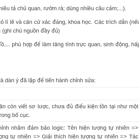
iêu tả chủ quan, rườm rà; dùng nhiều câu cảm;...).
có lí lẽ và căn cứ xác đáng, khoa học. Các trích dẫn (nế
c (ghi chú nguồn đầy đủ)
đồ,... phù hợp để làm tăng tính trực quan, sinh động, hấ
 và dàn ý đã lập để tiến hành chỉnh sửa:
n còn viết sơ lược, chưa đủ điểu kiện tồn tại như một
rong bố cục.
hỉnh nhằm đảm bảo logic: Tên hiện tượng tự nhiên =>
ợng tự nhiên => Giải thích hiện tượng tự nhiên => Tác