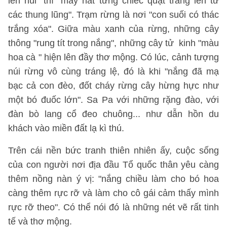
lên núi" thì "mây hắt từng chiếc quạt trắng lên từ
các thung lũng". Trạm rừng là nơi "con suối có thác
trắng xóa". Giữa màu xanh của rừng, những cây
thông "rung tít trong nắng", những cây tử kinh "màu
hoa cà " hiện lên đầy thơ mộng. Có lúc, cảnh tượng
núi rừng vô cùng tráng lệ, đó là khi "nắng đã mạ
bạc cả con đèo, đốt cháy rừng cây hừng hực như
một bó đuốc lớn". Sa Pa với những rặng đào, với
đàn bò lang cổ đeo chuông... như dẫn hồn du
khách vào miền đất lạ kì thú.
Trên cái nền bức tranh thiên nhiên ấy, cuộc sống
của con người nơi địa đầu Tổ quốc thân yêu càng
thêm nồng nàn ý vị: "nắng chiều làm cho bó hoa
càng thêm rực rỡ và làm cho cô gái cảm thấy mình
rực rỡ theo". Có thể nói đó là những nét vẽ rất tinh
tế và thơ mộng.