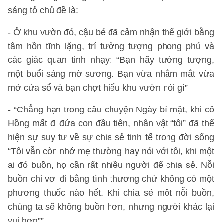
sáng tỏ chủ đề là:
- Ở khu vườn đó, cậu bé đã cảm nhận thế giới bằng
tâm hồn tĩnh lặng, trí tưởng tượng phong phú và
các giác quan tinh nhạy: “Bạn hãy tưởng tượng,
một buổi sáng mờ sương. Bạn vừa nhắm mắt vừa
mở cửa sổ và bạn chợt hiểu khu vườn nói gì”
- “Chẳng hạn trong câu chuyện Ngày bí mật, khi cô
Hồng mất đi đứa con đầu tiên, nhân vật “tôi” đã thể
hiện sự suy tư về sự chia sẻ tinh tế trong đời sống
“Tôi vẫn còn nhớ mẹ thường hay nói với tôi, khi một
ai đó buồn, họ cần rất nhiều người để chia sẻ. Nỗi
buồn chỉ vơi đi bằng tình thương chứ không có một
phương thuốc nào hết. Khi chia sẻ một nỗi buồn,
chúng ta sẽ không buồn hơn, nhưng người khác lại
vui hơn””