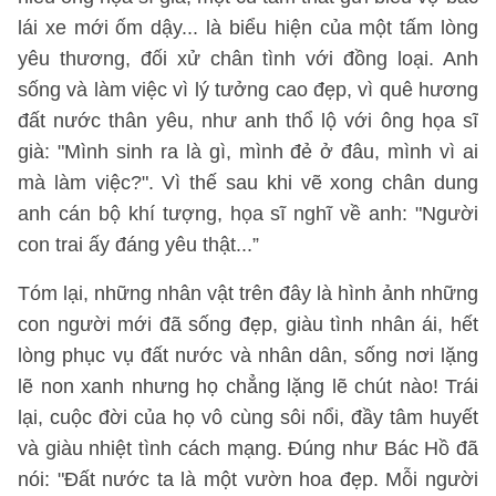
lái xe mới ốm dậy... là biểu hiện của một tấm lòng
yêu thương, đối xử chân tình với đồng loại. Anh
sống và làm việc vì lý tưởng cao đẹp, vì quê hương
đất nước thân yêu, như anh thổ lộ với ông họa sĩ
già: "Mình sinh ra là gì, mình đẻ ở đâu, mình vì ai
mà làm việc?". Vì thế sau khi vẽ xong chân dung
anh cán bộ khí tượng, họa sĩ nghĩ về anh: "Người
con trai ấy đáng yêu thật...”
Tóm lại, những nhân vật trên đây là hình ảnh những
con người mới đã sống đẹp, giàu tình nhân ái, hết
lòng phục vụ đất nước và nhân dân, sống nơi lặng
lẽ non xanh nhưng họ chẳng lặng lẽ chút nào! Trái
lại, cuộc đời của họ vô cùng sôi nổi, đầy tâm huyết
và giàu nhiệt tình cách mạng. Đúng như Bác Hồ đã
nói: "Đất nước ta là một vườn hoa đẹp. Mỗi người