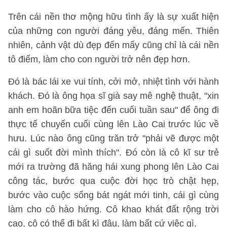
Trên cái nền thơ mộng hữu tình ấy là sự xuất hiện
của những con người đáng yêu, đáng mến. Thiên
nhiên, cảnh vật dù đẹp đến mấy cũng chỉ là cái nền
tô điểm, làm cho con người trở nên đẹp hơn.
Đó là bác lái xe vui tính, cởi mở, nhiệt tình với hành
khách. Đó là ông họa sĩ già say mê nghệ thuật, "xin
anh em hoãn bữa tiệc đến cuối tuần sau" để ông đi
thực tế chuyến cuối cùng lên Lào Cai trước lúc về
hưu. Lúc nào ông cũng trăn trở "phải vẽ được một
cái gì suốt đời mình thích". Đó còn là cô kĩ sư trẻ
mới ra trường đã hăng hái xung phong lên Lào Cai
công tác, bước qua cuộc đời học trò chật hẹp,
bước vào cuộc sống bát ngát mới tinh, cái gì cùng
làm cho cô hào hứng. Cô khao khát đất rộng trời
cao, cô có thể đi bất kì đâu, làm bất cứ việc gì.