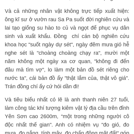
Và cả những nhân vật không trực tiếp xuất hiện:
ông kĩ sư ở vườn rau Sa Pa suốt đời nghiên cứu và
lai tạo giống su hào to củ và ngọt để phục vụ dân
sinh và xuất khẩu. Đồng chí cán bộ nghiên cứu
khoa học "suốt ngày dự sét", ngày đêm mưa gió hễ
nghe sét là "choàng choàng chạy ra", mười một
năm không một ngày xa cơ quan, "không đi đến
đâu mà tìm vợ", lo làm một bản đồ sét riêng cho
nước ta", cái bản đồ ấy "thật lắm của, thật vô giá".
Trán đồng chí ấy cứ hói dần đi!
Và tiêu biểu nhất có lẽ là anh thanh niên 27 tuổi,
làm công tác khí tượng kiêm vật lý địa cầu trên đỉnh
Yên Sơn cao 2600m, “một trong những người cô
độc nhất thế gian". Anh có nhiệm vụ "đo gió, đo
mưa, đo nắng, tính mây, đo chấn động mặt đất" góp