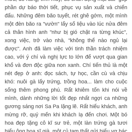
phần dự báo thời tiết, phục vụ sản xuất và chiến
đấu. Những đêm bão tuyết, rét ghê gớm, một mình
một đèn bão ra "vườn" lấy số liệu vào lúc nửa đêm
cả thân hình anh "như bị gió chặt ra từng khúc",
xong việc, trở vào nhà, "không thể nào ngủ lại
được". Anh đã làm việc với tinh thần trách nhiệm
cao, với ý chí và nghị lực to lớn để vượt qua gian
khổ và đơn độc giữa non xanh. Chí tiến thủ là một
nét đẹp ở anh: đọc sách, tự học, cần cù và chịu
khó: nuôi gà lấy trứng, trồng hoa... làm cho cuộc
sống thêm phong phú. Rất khiêm tốn khi nói về
mình, dành những lời tốt đẹp nhất ngợi ca những
gương sáng nơi Sa Pa lặng lẽ. Rất hiếu khách, anh
mừng rỡ, quý mến khi khách lạ đến chơi. Một bó
hoa đẹp tặng cô kĩ sư trẻ, một làn trứng gà tươi
hiếu ông họa sĩ già, một củ tam thất gửi biếu vợ bác