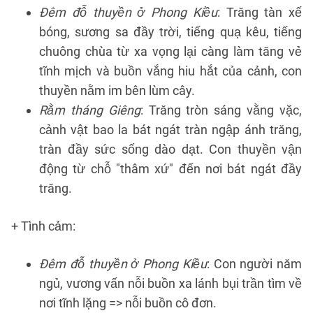
Đêm đỗ thuyền ở Phong Kiều
: Trăng tàn xế
bóng, sương sa đầy trời, tiếng quạ kêu, tiếng
chuông chùa từ xa vọng lại càng làm tăng vẻ
tĩnh mịch và buồn vắng hiu hắt của cảnh, con
thuyền nằm im bên lùm cây.
Rằm tháng Giêng
: Trăng tròn sáng vằng vặc,
cảnh vật bao la bát ngát tràn ngập ánh trăng,
tràn đầy sức sống dào dạt. Con thuyền vận
động từ chỗ "thâm xứ" đến nơi bát ngát đầy
trăng.
+ Tình cảm:
Đêm đỗ thuyền ở Phong Kiều
: Con người năm
ngủ, vương vấn nỗi buồn xa lánh bụi trần tìm về
nơi tĩnh lặng => nỗi buồn cô đơn.