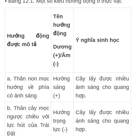
• Bảng 12.1. Một số kiểu hướng động ở thực vật:
Tên
hướng
động
Hướng động
Ý nghĩa sinh học
được mô tả
Dương
(+)/Âm
(-)
a. Thân non mọc
Hướng
Cây lấy được nhiều
hướng về phía
sáng
ánh sáng cho quang
có ánh sáng
(+)
hợp.
b. Thân cây mọc
Hướng
Cây lấy được nhiều
ngược chiều với
trọng
ánh sáng cho quang
lực hút của Trái
lực (-)
hợp.
Đất