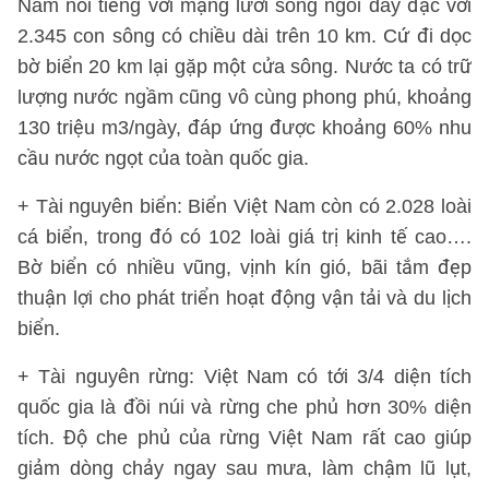
Nam nổi tiếng với mạng lưới sông ngòi dày đặc với
2.345 con sông có chiều dài trên 10 km. Cứ đi dọc
bờ biển 20 km lại gặp một cửa sông. Nước ta có trữ
lượng nước ngầm cũng vô cùng phong phú, khoảng
130 triệu m3/ngày, đáp ứng được khoảng 60% nhu
cầu nước ngọt của toàn quốc gia.
+ Tài nguyên biển: Biển Việt Nam còn có 2.028 loài
cá biển, trong đó có 102 loài giá trị kinh tế cao….
Bờ biển có nhiều vũng, vịnh kín gió, bãi tắm đẹp
thuận lợi cho phát triển hoạt động vận tải và du lịch
biển.
+ Tài nguyên rừng: Việt Nam có tới 3/4 diện tích
quốc gia là đồi núi và rừng che phủ hơn 30% diện
tích. Độ che phủ của rừng Việt Nam rất cao giúp
giảm dòng chảy ngay sau mưa, làm chậm lũ lụt,