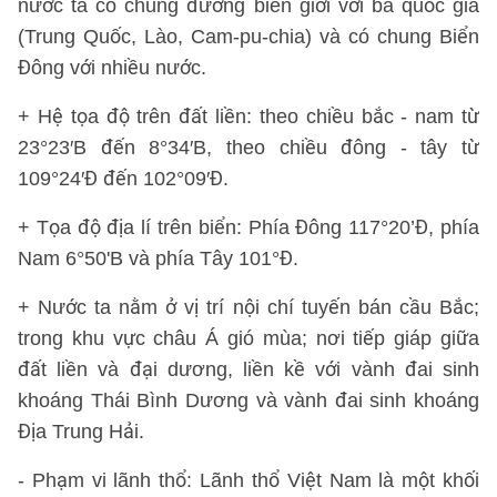
nước ta có chung đường biên giới với ba quốc gia
(Trung Quốc, Lào, Cam-pu-chia) và có chung Biển
Đông với nhiều nước.
+ Hệ tọa độ trên đất liền: theo chiều bắc - nam từ
23°23′B đến 8°34′B, theo chiều đông - tây từ
109°24′Đ đến 102°09′Đ.
+ Tọa độ địa lí trên biển: Phía Đông 117°20’Đ, phía
Nam 6°50'B và phía Tây 101°Đ.
+ Nước ta nằm ở vị trí nội chí tuyến bán cầu Bắc;
trong khu vực châu Á gió mùa; nơi tiếp giáp giữa
đất liền và đại dương, liền kề với vành đai sinh
khoáng Thái Bình Dương và vành đai sinh khoáng
Địa Trung Hải.
- Phạm vi lãnh thổ: Lãnh thổ Việt Nam là một khối