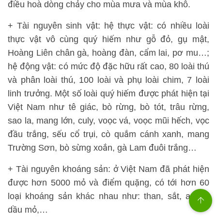
điều hoà dòng chảy cho mùa mưa và mùa khô.
+ Tài nguyên sinh vật: hệ thực vật: có nhiều loài
thực vật vô cùng quý hiếm như gỗ đỏ, gụ mật,
Hoàng Liên chân gà, hoàng đàn, cẩm lai, pơ mu…;
hệ động vật: có mức độ đặc hữu rất cao, 80 loài thú
và phân loài thú, 100 loài và phụ loài chim, 7 loài
linh trưởng. Một số loài quý hiếm được phát hiện tại
Việt Nam như tê giác, bò rừng, bò tót, trâu rừng,
sao la, mang lớn, culy, voọc vá, voọc mũi hếch, vọc
đầu trắng, sếu cổ trụi, cò quắm cánh xanh, mang
Trường Sơn, bò sừng xoắn, gà Lam đuôi trắng…
+ Tài nguyên khoáng sản: ở Việt Nam đã phát hiện
được hơn 5000 mỏ và điểm quặng, có tới hơn 60
loại khoáng sản khác nhau như: than, sắt, apatit,
dầu mỏ,…