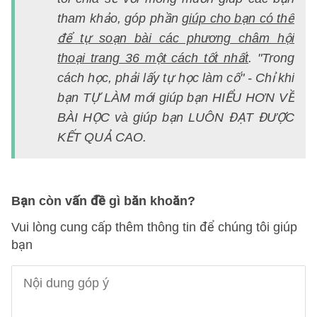
tham khảo, góp phần
giúp cho bạn có thể
để tự soạn bài các phương châm hội
thoại trang 36 một cách tốt nhất
. "Trong
cách học, phải lấy tự học làm cố" - Chỉ khi
bạn TỰ LÀM mới giúp bạn HIỂU HƠN VỀ
BÀI HỌC và giúp bạn LUÔN ĐẠT ĐƯỢC
KẾT QUẢ CAO.
Bạn còn vấn đề gì băn khoăn?
Vui lòng cung cấp thêm thông tin để chúng tôi giúp
bạn