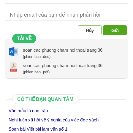
Hủy
Gửi
TẢI VỀ
soan cac phuong cham hoi thoai trang 36
(phien ban .doc)
soan cac phuong cham hoi thoai trang 36
(phien ban .pdf)
CÓ THỂ BẠN QUAN TÂM
Văn mẫu tả con trâu
Nghị luận xã hội về ý nghĩa của việc đọc sách
Soạn bài Viết bài làm văn số 1