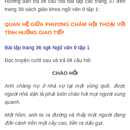
Hướng dẫn trả lời câu hỏi bài tập các trang 37 đến
trang 38 sách giáo khoa ngữ văn 9 tập 1:
QUAN HỆ GIỮA PHƯƠNG CHÂM HỘI THOẠI VỚI
TÌNH HUỐNG GIAO TIẾP
Bài tập trang 36 sgk Ngữ văn 9 tập 1
Đọc truyện cười sau và trả lời câu hỏi
CHÀO HỎI
Anh chàng nọ ở nhà vợ tại một vùng quê, được
người nhà dặn là phải luôn chào hỏi mọi người xung
quanh.
Một hôm, anh ta ra đường và thấy một người đang
đốn cành trên một cây cao, liền ra dấu gọi.