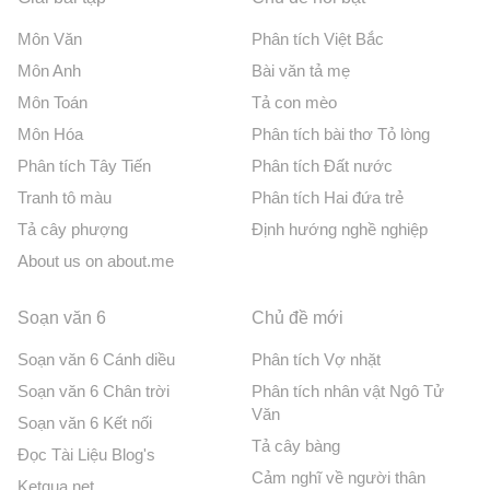
Môn Văn
Phân tích Việt Bắc
Môn Anh
Bài văn tả mẹ
Môn Toán
Tả con mèo
Môn Hóa
Phân tích bài thơ Tỏ lòng
Phân tích Tây Tiến
Phân tích Đất nước
Tranh tô màu
Phân tích Hai đứa trẻ
Tả cây phượng
Định hướng nghề nghiệp
About us on about.me
Soạn văn 6
Chủ đề mới
Soạn văn 6 Cánh diều
Phân tích Vợ nhặt
Soạn văn 6 Chân trời
Phân tích nhân vật Ngô Tử
Văn
Soạn văn 6 Kết nối
Tả cây bàng
Đọc Tài Liệu Blog's
Cảm nghĩ về người thân
Ketqua net