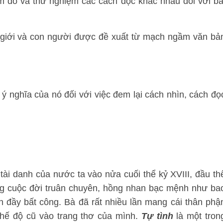
m dò và thử nghiệm các cách đọc khác nhau đối với bà
ế giới và con người được đề xuất từ mạch ngầm văn bả
 ý nghĩa của nó đối với việc đem lại cách nhìn, cách đọ
̀i danh của nước ta vào nửa cuối thể kỷ XVIII, đầu thê
hưng cuộc đời truân chuyên, hồng nhan bạc mệnh như ba
n đầy bất công. Bà đã rất nhiều lần mang cái thân phậ
chế độ cũ vào trang thơ của mình.
Tự tình
là một tron