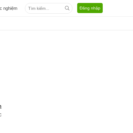
ắc nghiệm
Đăng nhập
m
c