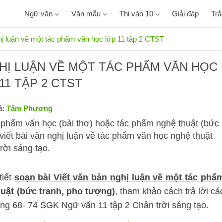
Ngữ văn
Văn mẫu
Thi vào 10
Giải đáp
Tr
hị luận về một tác phẩm văn học lớp 11 tập 2 CTST
GHỊ LUẬN VỀ MỘT TÁC PHẨM VĂN HỌC
11 TẬP 2 CTST
ả:
Tâm Phương
c phẩm văn học (bài thơ) hoặc tác phẩm nghệ thuật (bức
 viết bài văn nghị luận về tác phẩm văn học nghệ thuật
rời sáng tạo.
tiết
soạn bài Viết văn bản nghị luận về một tác phẩ
huật (bức tranh, pho tượng)
, tham khảo cách trả lời cá
 trang 68- 74 SGK Ngữ văn 11 tập 2 Chân trời sáng tạo.