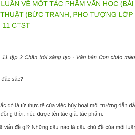
Ị LUẬN VỀ MỘT TÁC PHẨM VĂN HỌC (BÀI
 THUẬT (BỨC TRANH, PHO TƯỢNG LỚP
11 CTST
 11 tập 2 Chân trời sáng tạo - Văn bản Con chào mào
 đặc sắc?
c đó là từ thực tế của việc hủy hoại môi trường dẫn dắ
đồng thời, nêu được tên tác giả, tác phẩm.
ề vấn đề gì? Những câu nào là câu chủ đề của mỗi luậ