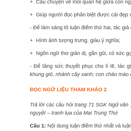
+ Câu chuyện về mối quan hệ giữa con ngư
+ Giúp người đọc phân biệt được cái đẹp v
- Để làm sáng tỏ luận điểm thứ hai, tác giả đ
+ Hình ảnh tượng trưng, giàu ý nghĩa;
+ Ngôn ngữ thơ giản dị, gần gũi, có sức gợ
- Để tăng sức thuyết phục cho lí lẽ, tác
khung gió, nhành cây xanh; con chào mào 
ĐỌC NGỮ LIỆU THAM KHẢO 2
Trả lời các câu hỏi trang 71 SGK Ngữ văn 1
nguyệt – tranh lụa của Mai Trung Thứ
Câu 1:
Nội dung luận điểm thứ nhất và luận