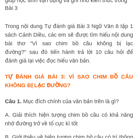
giúp học sinh vận dụng và ghi nhớ kiến thức trong
Bài 3
Trong nội dung Tự đánh giá Bài 3 Ngữ Văn 8 tập 1
sách Cánh Diều, các em sẽ được tìm hiểu nội dung
bài thơ "Vì sao chim bồ câu không bị lạc
đường?" sau đó tiến hành trả lời 10 câu hỏi để
đánh giá lại việc đọc hiểu văn bản.
TỰ ĐÁNH GIÁ BÀI 3: VÌ SAO CHIM BỒ CÂU
KHÔNG BỊ LẠC ĐƯỜNG?
Câu 1.
Mục đích chính của văn bản trên là gì?
A. Giải thích hiện tượng chim bồ câu có khả năng
nhớ đường trở về tổ cực kì tốt
B. Giới thiệu về hiện tượng chim bồ câu có trí thông