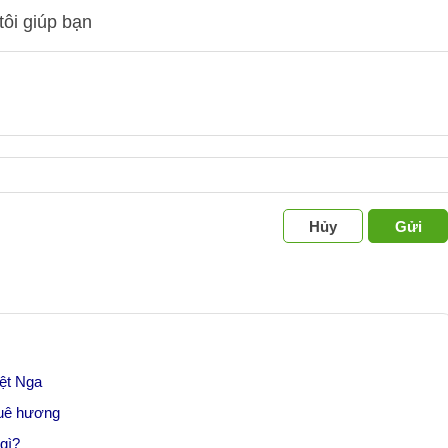
tôi giúp bạn
Hủy
Gửi
ệt Nga
Quê hương
gì?