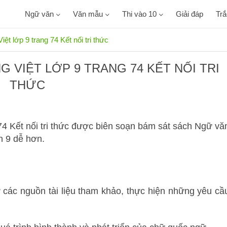
Ngữ văn
Văn mẫu
Thi vào 10
Giải đáp
Tr
ệt lớp 9 trang 74 Kết nối tri thức
 VIỆT LỚP 9 TRANG 74 KẾT NỐI TRI
THỨC
74 Kết nối tri thức được biên soạn bám sát sách Ngữ vă
ăn 9 dễ hơn.
ừ các nguồn tài liệu tham khảo, thực hiện những yêu cầ