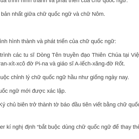
uá trình hình thành và phát triển của chữ quốc ngữ.
ơ bản nhất giữa chữ quốc ngữ và chữ Nôm.
ình hình thành và phát triển của chữ quốc ngữ:
 trình các tu sĩ Dòng Tên truyền đạo Thiên Chúa tại Việ
an-xít-xcô đờ Pi-na và giáo sĩ A-lếch-xăng-đờ Rốt.
a cuộc chỉnh lý chữ quốc ngữ hầu như giống ngày nay.
ữ quốc ngữ mới được xác lập.
 chủ biên trở thành tờ báo đầu tiên viết bằng chữ quố
r kí nghị định “bắt buộc dùng chữ quốc ngữ để thay th