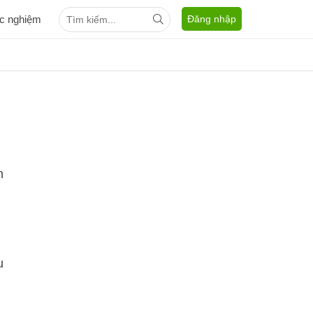
ắc nghiệm
Đăng nhập
n
u