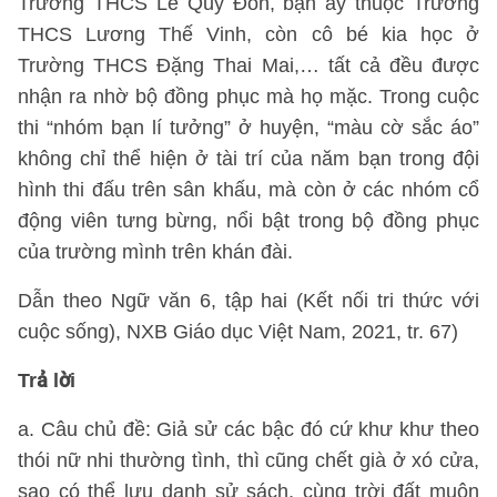
Trường THCS Lê Quý Đôn, bạn ấy thuộc Trường
THCS Lương Thế Vinh, còn cô bé kia học ở
Trường THCS Đặng Thai Mai,… tất cả đều được
nhận ra nhờ bộ đồng phục mà họ mặc. Trong cuộc
thi “nhóm bạn lí tưởng” ở huyện, “màu cờ sắc áo”
không chỉ thể hiện ở tài trí của năm bạn trong đội
hình thi đấu trên sân khấu, mà còn ở các nhóm cổ
động viên tưng bừng, nổi bật trong bộ đồng phục
của trường mình trên khán đài.
Dẫn theo Ngữ văn 6, tập hai (Kết nối tri thức với
cuộc sống), NXB Giáo dục Việt Nam, 2021, tr. 67)
Trả lời
a. Câu chủ đề: Giả sử các bậc đó cứ khư khư theo
thói nữ nhi thường tình, thì cũng chết già ở xó cửa,
sao có thể lưu danh sử sách, cùng trời đất muôn