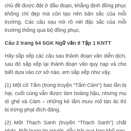
chủ đề được đặt ở đầu đoạn, khẳng định đồng phục
không chỉ đẹp mà còn tạo nên bản sắc của mỗi
trường. Các câu sau nói rõ nét đặc sắc của mỗi
trường thông qua bộ đồng phục.
Câu 2 trang 64 SGK Ngữ văn 8 Tập 1 KNTT
Hãy sắp xếp các câu sau thành đoạn văn diễn dịch,
sau đó sắp xếp lại thành đoạn văn quy nạp và cho
biết dựa vào cơ sở nào, em sắp xếp như vậy.
(1) Một cô Tấm (trong truyện “Tấm Cám”) bao lần bị
hại, cuối cùng vẫn được làm hoàng hậu, nhưng mụ
dì ghẻ và Cám – những kẻ lắm mưu mô tàn ác thì
bị trừng phạt đích đáng.
(2) Một Thạch Sanh (truyện “Thạch Sanh”) chất
phác, thật bụng tin người, dẫu trải qua bao khổ nạn,