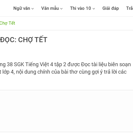
Ngữ văn
Văn mẫu
Thi vào 10
Giải đáp
Trắ
 Chợ Tết
 ĐỌC: CHỢ TẾT
ang 38 SGK Tiếng Việt 4 tập 2 được Đọc tài liệu biên soạn
ớp 4, nội dung chính của bài thơ cùng gợi ý trả lời các