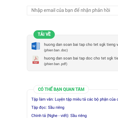
TẢI VỀ
huong dan soan bai tap cho tet sgk tieng v
(phien ban .doc)
huong dan soan bai tap doc cho tet sgk tie
(phien ban .pdf)
CÓ THỂ BẠN QUAN TÂM
Tập làm văn: Luyện tập miêu tả các bộ phận của 
Tập đọc: Sầu riêng
Chính tả (Nghe - viết): Sầu riêng