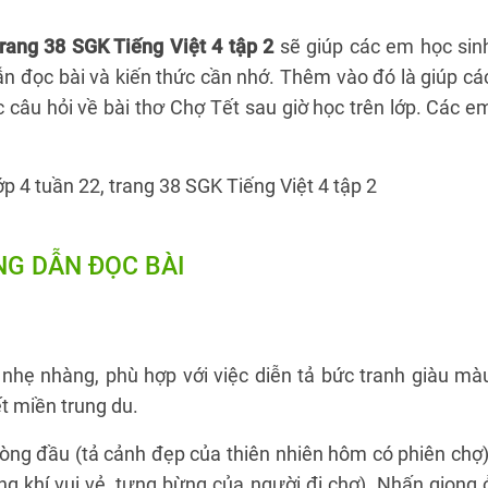
trang 38 SGK Tiếng Việt 4 tập 2
sẽ giúp các em học sin
ẫn đọc bài và kiến thức cần nhớ. Thêm vào đó là giúp cá
các câu hỏi về bài thơ Chợ Tết sau giờ học trên lớp. Các e
G DẪN ĐỌC BÀI
 nhẹ nhàng, phù hợp với việc diễn tả bức tranh giàu mà
t miền trung du.
dòng đầu (tả cảnh đẹp của thiên nhiên hôm có phiên chợ)
g khí vui vẻ, tưng bừng của người đi chợ). Nhấn giọng 