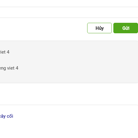
Hủy
Gửi
iet 4
ng viet 4
cây cối