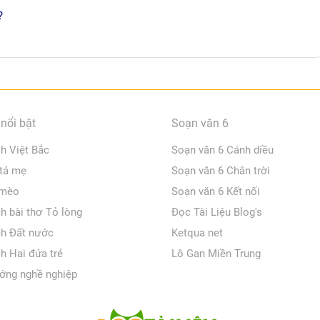
?
nổi bật
Soạn văn 6
ch Việt Bắc
Soạn văn 6 Cánh diều
 tả mẹ
Soạn văn 6 Chân trời
 mèo
Soạn văn 6 Kết nối
ch bài thơ Tỏ lòng
Đọc Tài Liệu Blog's
ch Đất nước
Ketqua net
ch Hai đứa trẻ
Lô Gan Miền Trung
ớng nghề nghiệp