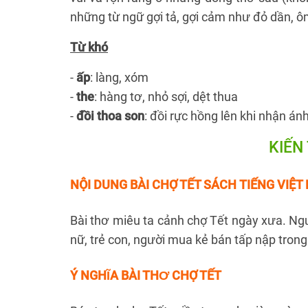
những từ ngữ gợi tả, gợi cảm như đỏ dần, ô
Từ khó
-
ấp
: làng, xóm
-
the
: hàng tơ, nhỏ sợi, dệt thua
-
đồi thoa son
: đồi rực hồng lên khi nhận á
KIẾN
NỘI DUNG BÀI CHỢ TẾT SÁCH TIẾNG VIỆT 
Bài thơ miêu ta cảnh chợ Tết ngày xưa. Người
nữ, trẻ con, người mua kẻ bán tấp nập tron
Ý NGHĨA BÀI THƠ CHỢ TẾT