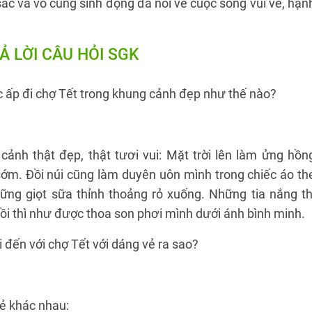
ắc và vô cùng sinh động đã nói về cuộc sống vui vẻ, hạn
RẢ LỜI CÂU HỎI SGK
 ấp đi chợ Tết trong khung cảnh đẹp như thế nào?
ảnh thật đẹp, thật tươi vui: Mặt trời lên làm ửng hồn
ớm. Đồi núi cũng làm duyên uôn mình trong chiếc áo th
ng giọt sữa thỉnh thoảng rỏ xuống. Những tia nắng th
ồi thì như được thoa son phơi mình dưới ánh bình minh.
 đến với chợ Tết với dáng vẻ ra sao?
vẻ khác nhau: