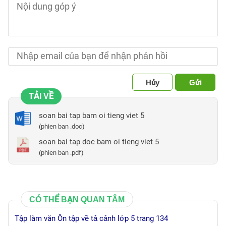
Hủy
Gửi
TẢI VỀ
soan bai tap bam oi tieng viet 5
(phien ban .doc)
soan bai tap doc bam oi tieng viet 5
(phien ban .pdf)
CÓ THỂ BẠN QUAN TÂM
Tập làm văn Ôn tập về tả cảnh lớp 5 trang 134