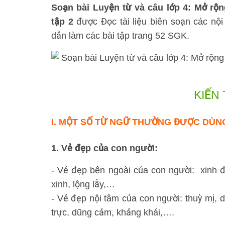
Soạn bài Luyện từ và câu lớp 4: Mở rộn
tập 2
được Đọc tài liệu biên soạn các nội 
dẫn làm các bài tập trang 52 SGK.
KIẾN
I. MỘT SỐ TỪ NGỮ THƯỜNG ĐƯỢC DÙNG
1. Vẻ đẹp của con người:
- Vẻ đẹp bên ngoài của con người: xinh đẹp
xinh, lộng lẫy,…
- Vẻ đẹp nội tâm của con người: thuỳ mị, dị
trực, dũng cảm, khảng khái,….