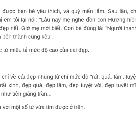
g được bạn bè yêu thích, và quý mến lắm. Sau lần, ch
ị em tôi lại nói: "Lâu nay mẹ nghe đồn con Hương hiề
đẹp nết. Giờ mẹ mới biết. Con bé đúng là: "Người than
 bên thành cũng kêu".
c từ miêu tả mức độ cao của cái đẹp.
hỉ về cái đẹp những từ chỉ mức độ "rất, quá, lắm, tuyệ
, rất xinh, đẹp quá, đẹp lắm, đẹp tuyệt vời, đẹp tuyệt mĩ
như tiên giáng trần...
 với một số từ vừa tìm được ở trên.