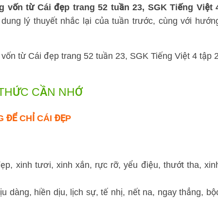
g vốn từ Cái đẹp trang 52 tuần 23, SGK Tiếng Việt 
dung lý thuyết nhắc lại của tuần trước, cùng với hướn
 THỨC CẦN NHỚ
 ĐỂ CHỈ CÁI ĐẸP
, xinh tươi, xinh xắn, rực rỡ, yểu điệu, thướt tha, xin
u dàng, hiền dịu, lịch sự, tế nhị, nết na, ngay thẳng, bộ