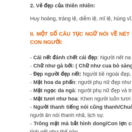
2. Vẻ đẹp của thiên nhiên:
Huy hoàng, tráng lệ, diễm lệ, mĩ lệ, hùng vĩ
II. MỘT SỐ CÂU TỤC NGỮ NÓI VỀ NÉ
CON NGƯỜI:
-
Cái nết đánh chết cái đẹp
: Người nết na
-
Chữ như gà bới: ( Chữ như cua bò sàn
-
Đẹp người đẹp nết:
Người bề ngoài đẹp, t
-
Mặt hoa da phấn
: người phụ nữ đẹp như 
-
Mặt ngọc da ngà
: người phụ nữ đẹp và tr
-
Mặt tươi như hoa
: Khen người luôn tươi 
-
Người thanh tiếng nói cũng thanh/Chu
người ăn nói thanh nhã, lịch sự.
-
Trông mặt mà bắt hình dong/Con lợn c
tính nết như thế nào.