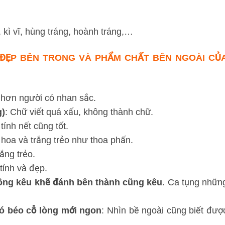
, kì vĩ, hùng tráng, hoành tráng,…
T ĐẸP BÊN TRONG VÀ PHẨM CHẤT BÊN NGOÀI CỦ
 hơn người có nhan sắc.
g)
: Chữ viết quá xấu, không thành chữ.
ính nết cũng tốt.
hoa và trắng trẻo như thoa phấn.
ắng trẻo.
tỉnh và đẹp.
ông kêu khẽ đánh bên thành cũng kêu
. Ca tụng nhữn
ó béo cỗ lòng mới ngon
: Nhìn bề ngoài cũng biết đượ