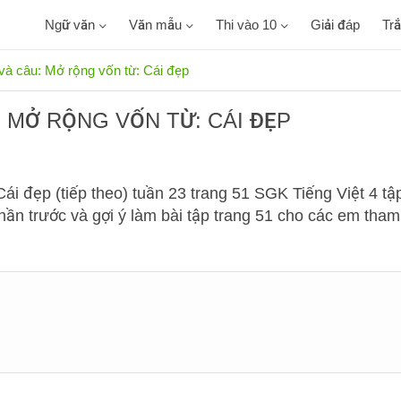
Ngữ văn
Văn mẫu
Thi vào 10
Giải đáp
Tr
và câu: Mở rộng vốn từ: Cái đẹp
 MỞ RỘNG VỐN TỪ: CÁI ĐẸP
ái đẹp (tiếp theo) tuần 23 trang 51 SGK Tiếng Việt 4 tậ
 phần trước và gợi ý làm bài tập trang 51 cho các em tham