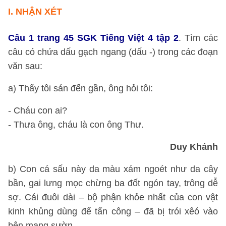
I.
NHẬN XÉT
Câu 1 trang 45 SGK Tiếng Việt 4 tập 2
. Tìm các
câu có chứa dấu gạch ngang (dấu -) trong các đoạn
văn sau:
a) Thấy tôi sán đến gần, ông hỏi tôi:
- Cháu con ai?
- Thưa ông, cháu là con ông Thư.
Duy Khánh
b) Con cá sấu này da màu xám ngoét như da cây
bần, gai lưng mọc chừng ba đốt ngón tay, trông dễ
sợ. Cái đuôi dài – bộ phận khỏe nhất của con vật
kinh khủng dùng để tấn công – đã bị trói xêó vào
bên mạng sườn.