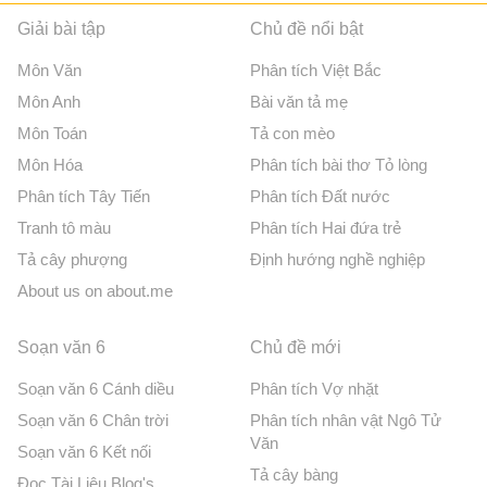
Giải bài tập
Chủ đề nổi bật
Môn Văn
Phân tích Việt Bắc
Môn Anh
Bài văn tả mẹ
Môn Toán
Tả con mèo
Môn Hóa
Phân tích bài thơ Tỏ lòng
Phân tích Tây Tiến
Phân tích Đất nước
Tranh tô màu
Phân tích Hai đứa trẻ
Tả cây phượng
Định hướng nghề nghiệp
About us on about.me
Soạn văn 6
Chủ đề mới
Soạn văn 6 Cánh diều
Phân tích Vợ nhặt
Soạn văn 6 Chân trời
Phân tích nhân vật Ngô Tử
Văn
Soạn văn 6 Kết nối
Tả cây bàng
Đọc Tài Liệu Blog's