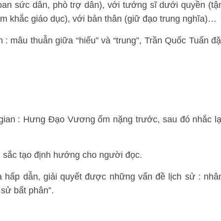
an sức dân, phò trợ dân), với tướng sĩ dưới quyền (tậ
êm khắc giáo dục), với bản thân (giữ đạo trung nghĩa)…
h : mâu thuẫn giữa “hiếu” và “trung”, Trần Quốc Tuấn đặ
i gian : Hưng Đạo Vương ốm nặng trước, sau đó nhắc lạ
 sắc tạo định hướng cho người đọc.
à hấp dẫn, giải quyết được những vấn đề lịch sử : nhâ
 sử bất phân”.