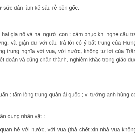
ư sức dân làm kế sâu rễ bền gốc.
hai gia nô và hai người con : cảm phục khi nghe câu tr
ng, và giận dữ với câu trả lời có ý bất trung của Hưn
 trung nghĩa với vua, với nước, không tư lợi của Trầ
ết đoán và cũng chân thành, nghiêm khắc trong giáo dụ
ấn : tấm lòng trung quân ái quốc ; vị tướng anh hùng c
hân dung nhân vật :
 quan hệ với nước, với vua (thà chết xin nhà vua khôn