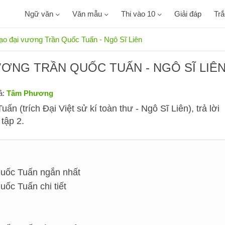
Ngữ văn
Văn mẫu
Thi vào 10
Giải đáp
Tr
o đại vương Trần Quốc Tuấn - Ngô Sĩ Liên
ƠNG TRẦN QUỐC TUẤN - NGÔ SĨ LIÊ
ả:
Tâm Phương
 (trích Đại Việt sử kí toàn thư - Ngô Sĩ Liên), trả lời
tập 2.
Quốc Tuấn ngắn nhất
ốc Tuấn chi tiết