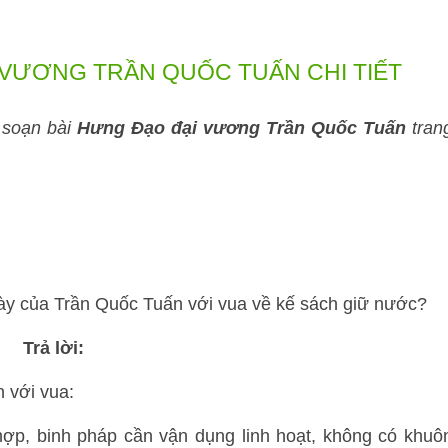
 VƯƠNG TRẦN QUỐC TUẤN CHI TIẾT
p soạn bài
Hưng Đạo đại vương Trần Quốc Tuấn
tran
h bày của Trần Quốc Tuấn với vua về kế sách giữ nước?
Trả lời:
n với vua:
hợp, binh pháp cần vận dụng linh hoạt, không có khuô