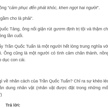
ông "
cảm phục đến phát khóc, khen ngợi hai người
”.
gầm cho là phải”.
c Tảng, ông nổi giận rút gươm định trị tội và thậm ch
ng lần cuối.
ấy Trần Quốc Tuấn là một người hết lòng trung nghĩa vớ
i. Ông cũng là một người có tình cảm chân thành, nồn
o dục con cái.
gì về nhân cách của Trần Quốc Tuấn? Chỉ ra sự khéo lé
hân dung nhân vật (nhân vật được đặt trong những mố
)
Trả lời: