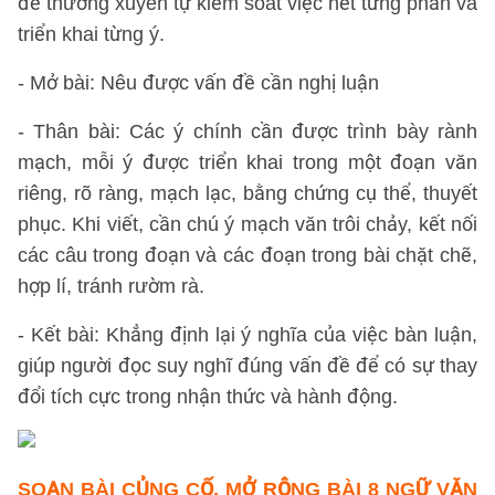
để thường xuyên tự kiểm soát việc hết từng phần và
triển khai từng ý.
- Mở bài: Nêu được vấn đề cần nghị luận
- Thân bài: Các ý chính cần được trình bày rành
mạch, mỗi ý được triển khai trong một đoạn văn
riêng, rõ ràng, mạch lạc, bằng chứng cụ thể, thuyết
phục. Khi viết, cần chú ý mạch văn trôi chảy, kết nối
các câu trong đoạn và các đoạn trong bài chặt chẽ,
hợp lí, tránh rườm rà.
- Kết bài: Khẳng định lại ý nghĩa của việc bàn luận,
giúp người đọc suy nghĩ đúng vấn đề để có sự thay
đổi tích cực trong nhận thức và hành động.
SOẠN BÀI CỦNG CỐ, MỞ RỘNG BÀI 8 NGỮ VĂN