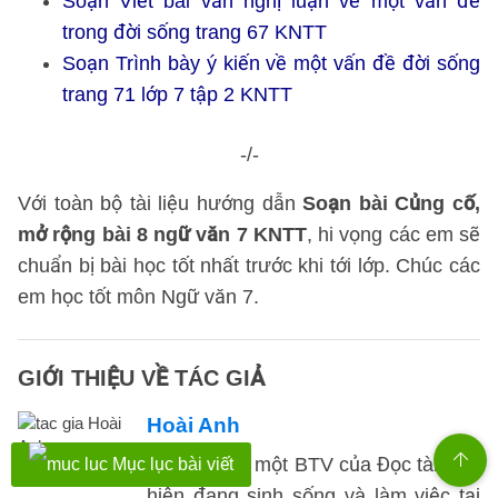
Soạn Viết bài văn nghị luận về một vấn đề
trong đời sống trang 67 KNTT
Soạn Trình bày ý kiến về một vấn đề đời sống
trang 71 lớp 7 tập 2 KNTT
-/-
Với toàn bộ tài liệu hướng dẫn
Soạn bài Củng cố,
mở rộng bài 8 ngữ văn 7 KNTT
, hi vọng các em sẽ
chuẩn bị bài học tốt nhất trước khi tới lớp. Chúc các
em học tốt môn Ngữ văn 7.
GIỚI THIỆU VỀ TÁC GIẢ
Hoài Anh
Hoài Anh là một BTV của Đọc tài liêu,
Mục lục bài viết
hiện đang sinh sống và làm việc tại