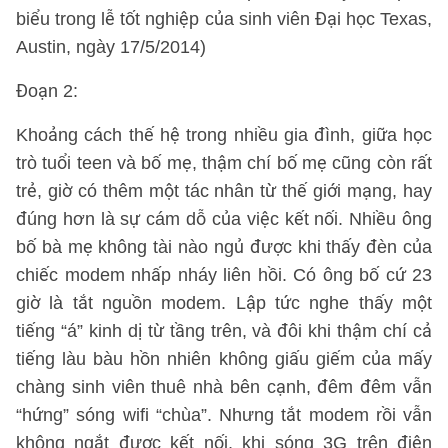
biểu trong lễ tốt nghiệp của sinh viên Đại học Texas,
Austin, ngày 17/5/2014)
Đoạn 2:
Khoảng cách thế hệ trong nhiều gia đình, giữa học
trò tuổi teen và bố mẹ, thậm chí bố mẹ cũng còn rất
trẻ, giờ có thêm một tác nhân từ thế giới mạng, hay
đúng hơn là sự cám dỗ của việc kết nối. Nhiều ông
bố bà mẹ không tài nào ngủ được khi thấy đèn của
chiếc modem nhấp nháy liên hồi. Có ông bố cứ 23
giờ là tắt nguồn modem. Lập tức nghe thấy một
tiếng “á” kinh dị từ tầng trên, và đôi khi thậm chí cả
tiếng làu bàu hồn nhiên không giấu giếm của mấy
chàng sinh viên thuê nhà bên cạnh, đêm đêm vẫn
“hứng” sóng wifi “chùa”. Nhưng tắt modem rồi vẫn
không ngắt được kết nối, khi sóng 3G trên điện