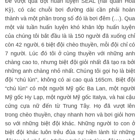
Để vượt qua đợt huấn luyện SEAL (hải quân Hoa
Kỳ), có các chuỗi bơi đường dài cần phải hoàn
thành và một phần trong số đó là bơi đêm (…). Qua
một vài tuần huấn luyện khó khăn lớp huấn luyện
của chúng tôi bắt đầu là là 150 người đã xuống chỉ
còn 42 người, 6 biệt đội chèo thuyền, mỗi đội chỉ có
7 người. Lúc đó tôi ở cùng thuyền với những anh
chàng cao to, nhưng biệt đội giỏi nhất đã tạo ra bởi
những anh chàng nhỏ nhất. Chúng tôi gọi họ là biệt
đội “chú lùn”, không có ai cao quá 165cm. Biệt đội
“chú lùn” có một người Mỹ gốc Ba Lan, một người
Mỹ gốc Hy Lạp, một người Mỹ gốc Italya, và hai cậu
cứng cựa nữ đến từ Trung Tây. Họ đã vượt lên
trong chèo thuyền, chạy nhanh hơn và bơi giỏi hơn
so với những biệt đội khác. Những người to con ở
biệt đội khác luôn trêu đùa sự hiền lành từ những