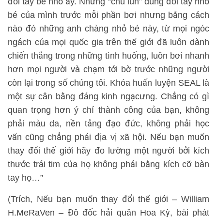
đôi tay bé nhỏ ấy. Những “chú lùn” dùng đôi tay nhỏ
bé của mình trước mỗi phần bơi nhưng bằng cách
nào đó những anh chàng nhỏ bé này, từ mọi ngóc
ngách của mọi quốc gia trên thế giới đã luôn dành
chiến thắng trong những tình huống, luôn bơi nhanh
hơn mọi người và chạm tới bờ trước những người
còn lại trong số chúng tôi. Khóa huấn luyện SEAL là
một sự cân bằng đáng kinh ngạcưng. Chẳng có gì
quan trọng hơn ý chí thành công của bạn, không
phải màu da, nền tảng đạo đức, không phải học
vấn cũng chẳng phải địa vị xã hội. Nếu bạn muốn
thay đổi thế giới hãy đo lường một người bởi kích
thước trái tim của họ không phải bằng kích cỡ bàn
tay họ…”
(Trích, Nếu bạn muốn thay đổi thế giới – William
H.MeRaVen – Đô đốc hải quân Hoa Kỳ, bài phát