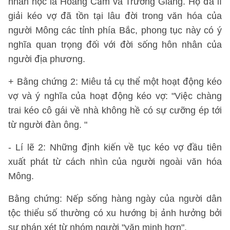
nhân học là Hoàng Cầm và Trường Giang. Họ đã lí
giải kéo vợ đã tồn tại lâu đời trong văn hóa của
người Mông các tỉnh phía Bắc, phong tục này có ý
nghĩa quan trọng đối với đời sống hôn nhân của
người địa phương.
+ Bằng chứng 2: Miêu tả cụ thể một hoạt động kéo
vợ và ý nghĩa của hoạt động kéo vợ: "Việc chàng
trai kéo cô gái về nhà không hề có sự cưỡng ép tới
từ người đàn ông. "
- Lí lẽ 2: Những định kiến về tục kéo vợ đầu tiên
xuất phát từ cách nhìn của người ngoài văn hóa
Mông.
Bằng chứng: Nếp sống hàng ngày của người dân
tộc thiểu số thường có xu hướng bị ảnh hưởng bởi
sự phán xét từ nhóm người "văn minh hơn".