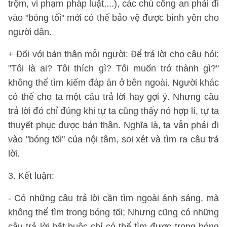
trộm, vi phạm pháp luật,...), các chú công an phải đi
vào "bóng tối" mới có thể bảo vệ được bình yên cho
người dân.
+ Đối với bản thân mỗi người: Để trả lời cho câu hỏi:
"Tôi là ai? Tôi thích gì? Tôi muốn trở thành gì?"
không thể tìm kiếm đáp án ở bên ngoài. Người khác
có thể cho ta một câu trả lời hay gợi ý. Nhưng câu
trả lời đó chỉ đúng khi tự ta cũng thấy nó hợp lí, tự ta
thuyết phục được bản thân. Nghĩa là, ta vẫn phải đi
vào "bóng tối" của nội tâm, soi xét và tìm ra câu trả
lời.
3. Kết luận:
- Có những câu trả lời cần tìm ngoài ánh sáng, mà
không thể tìm trong bóng tối; Nhưng cũng có những
câu trả lời bắt buộc chỉ có thể tìm được trong bóng