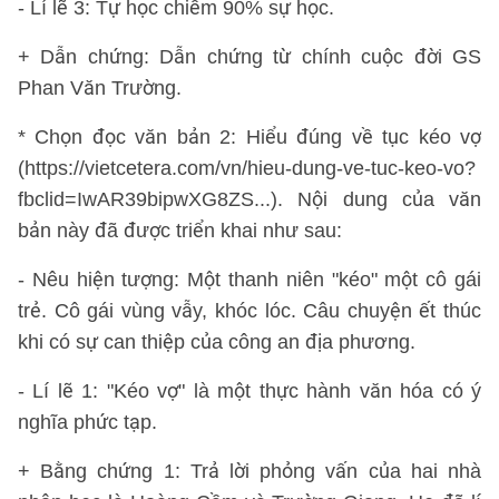
- Lí lẽ 3: Tự học chiếm 90% sự học.
+ Dẫn chứng: Dẫn chứng từ chính cuộc đời GS
Phan Văn Trường.
* Chọn đọc văn bản 2: Hiểu đúng về tục kéo vợ
(https://vietcetera.com/vn/hieu-dung-ve-tuc-keo-vo?
fbclid=IwAR39bipwXG8ZS...). Nội dung của văn
bản này đã được triển khai như sau:
- Nêu hiện tượng: Một thanh niên "kéo" một cô gái
trẻ. Cô gái vùng vẫy, khóc lóc. Câu chuyện ết thúc
khi có sự can thiệp của công an địa phương.
- Lí lẽ 1: "Kéo vợ" là một thực hành văn hóa có ý
nghĩa phức tạp.
+ Bằng chứng 1: Trả lời phỏng vấn của hai nhà