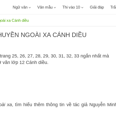
Ngữ văn
Văn mẫu
Thi vào 10
Giải đáp
Tr
goài xa Cánh diều
HUYỀN NGOÀI XA CÁNH DIỀU
rang 25, 26, 27, 28, 29, 30, 31, 32, 33 ngắn nhất mà
 văn lớp 12 Cánh diều.
oài xa
, tìm hiểu thêm thông tin về tác giả Nguyễn Min