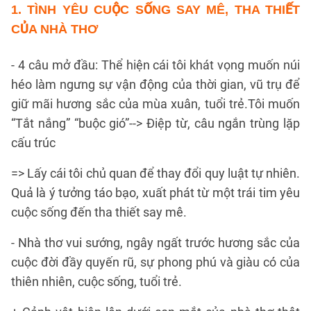
1. TÌNH YÊU CUỘC SỐNG SAY MÊ, THA THIẾT
CỦA NHÀ THƠ
- 4 câu mở đầu: Thể hiện cái tôi khát vọng muốn núi
héo làm ngưng sự vận động của thời gian, vũ trụ để
giữ mãi hương sắc của mùa xuân, tuổi trẻ.Tôi muốn
“Tắt nắng” “buộc gió”--> Điệp từ, câu ngắn trùng lặp
cấu trúc
=> Lấy cái tôi chủ quan để thay đổi quy luật tự nhiên.
Quả là ý tưởng táo bạo, xuất phát từ một trái tim yêu
cuộc sống đến tha thiết say mê.
- Nhà thơ vui sướng, ngây ngất trước hương sắc của
cuộc đời đầy quyến rũ, sự phong phú và giàu có của
thiên nhiên, cuộc sống, tuổi trẻ.