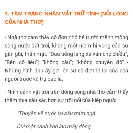
3. TÂM TRẠNG NHÂN VẬT TRỮ TÌNH (NỖI LÒNG
CỦA NHÀ THƠ)
- Nhà thơ cảm thấy cô đơn nhỏ bé trước mênh mông
sông nước đất trời, không một niềm hi vọng của sự
gần gũi, thân mật: “Đâu tiếng làng xa vãn chợ chiều”,
“Bến cô liêu”; “không cầu”; “không chuyến đò” -
Những hình ảnh ấy gợi lên sự cô đơn lẻ loi của con
người trước vũ trụ bao la.
- Nhìn cảnh vật trôi trên dòng sông nhà thơ cảm thấy
thấm thía sâu sắc hơn sự trôi nổi của kiếp người.
“Thuyền về nước lại sầu trăm ngả
Củi một cành khô lạc mấy dòng