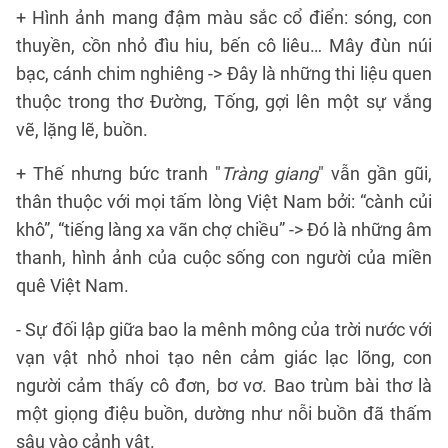
+ Hình ảnh mang đậm màu sắc cổ điển: sóng, con
thuyền, cồn nhỏ đìu hiu, bến cô liêu… Mây đùn núi
bạc, cánh chim nghiêng -> Đây là những thi liệu quen
thuộc trong thơ Đường, Tống, gợi lên một sự vắng
vẽ, lặng lẽ, buồn.
+ Thế nhưng bức tranh "
Tràng giang
" vẫn gần gũi,
thân thuộc với mọi tấm lòng Việt Nam bởi: “cành củi
khô”, “tiếng làng xa vãn chợ chiều” -> Đó là những âm
thanh, hình ảnh của cuộc sống con người của miền
quê Việt Nam.
- Sự đối lập giữa bao la mênh mông của trời nước với
vạn vật nhỏ nhoi tạo nên cảm giác lạc lõng, con
người cảm thấy cô đơn, bơ vơ. Bao trùm bài thơ là
một giọng điệu buồn, dường như nỗi buồn đã thấm
sâu vào cảnh vật.