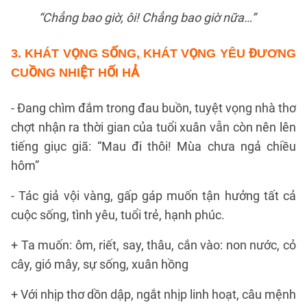
“Chẳng bao giờ, ôi! Chẳng bao giờ nữa…”
3. KHÁT VỌNG SỐNG, KHÁT VỌNG YÊU ĐƯƠNG
CUỒNG NHIỆT HỐI HẢ
- Đang chìm đắm trong đau buồn, tuyệt vọng nhà thơ
chợt nhận ra thời gian của tuổi xuân vẫn còn nên lên
tiếng giục giã: “Mau đi thôi! Mùa chưa ngả chiều
hôm”
- Tác giả vội vàng, gấp gáp muốn tận hưởng tất cả
cuộc sống, tình yêu, tuổi trẻ, hạnh phúc.
+ Ta muốn: ôm, riết, say, thâu, cắn vào: non nước, cỏ
cây, gió mây, sự sống, xuân hồng
+ Với nhịp thơ dồn dập, ngắt nhịp linh hoạt, câu mệnh