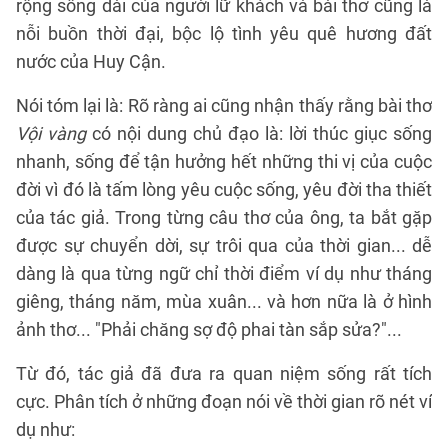
rộng sông dài của người lữ khách và bài thơ cũng là
nỗi buồn thời đại, bộc lộ tình yêu quê hương đất
nước của Huy Cận.
Nói tóm lại là: Rõ ràng ai cũng nhận thấy rằng bài thơ
Vội vàng
có nội dung chủ đạo là: lời thúc giục sống
nhanh, sống để tận hưởng hết những thi vị của cuộc
đời vì đó là tấm lòng yêu cuộc sống, yêu đời tha thiết
của tác giả. Trong từng câu thơ của ông, ta bắt gặp
được sự chuyển dời, sự trôi qua của thời gian... dễ
dàng là qua từng ngữ chỉ thời điểm ví dụ như tháng
giêng, tháng năm, mùa xuân... và hơn nữa là ở hình
ảnh thơ... "Phải chăng sợ độ phai tàn sắp sửa?"...
Từ đó, tác giả đã đưa ra quan niệm sống rất tích
cực. Phân tích ở những đoạn nói về thời gian rõ nét ví
dụ như: