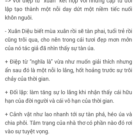
=> Với điệp từ “xuân” kết hợp với những cặp từ đối
lập tạo thành một nỗi day dứt một niềm tiếc nuối
khôn nguôi.
- Xuân Diệu biết mùa xuân rồi sẽ tàn phai, tuổi trẻ rồi
cũng trôi qua, cho nên trong cái tươi đẹp mơn mởn
của nó tác giả đã nhìn thấy sự tàn úa.
+ Điệp từ “nghĩa là” vừa như muốn giải thích nhưng
ẩn sau đó là một nỗi lo lắng, hốt hoảng trước sự trôi
chảy của thời gian.
+ Đối lập: làm tăng sự lo lắng khi nhận thấy cái hữu
hạn của đời người và cái vô hạn của thời gian.
+ Cảnh vật như lao nhanh tới sự tàn phá, héo úa và
chia phôi. Tâm trạng của nhà thơ có phần nào đó rơi
vào sự tuyệt vọng.