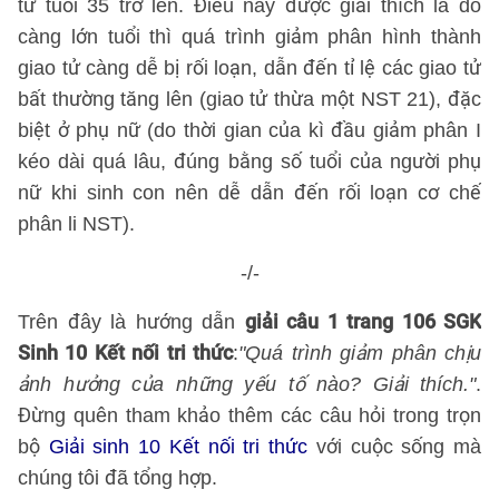
từ tuổi 35 trở lên. Điều này được giải thích là do
càng lớn tuổi thì quá trình giảm phân hình thành
giao tử càng dễ bị rối loạn, dẫn đến tỉ lệ các giao tử
bất thường tăng lên (giao tử thừa một NST 21), đặc
biệt ở phụ nữ (do thời gian của kì đầu giảm phân I
kéo dài quá lâu, đúng bằng số tuổi của người phụ
nữ khi sinh con nên dễ dẫn đến rối loạn cơ chế
phân li NST).
-/-
giải câu 1 trang 106 SGK
Trên đây là hướng dẫn
Sinh 10 Kết nối tri thức
:
"Quá trình giảm phân chịu
ảnh hưởng của những yếu tố nào? Giải thích."
.
Đừng quên tham khảo thêm các câu hỏi trong trọn
bộ
Giải sinh 10 Kết nối tri thức
với cuộc sống mà
chúng tôi đã tổng hợp.