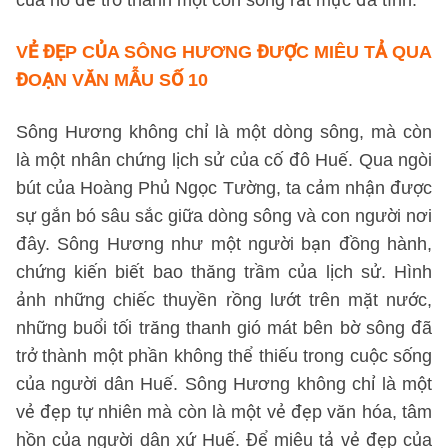
của nó để trở thành một con sống rất mực đa tình.
VẺ ĐẸP CỦA SÔNG HƯƠNG ĐƯỢC MIÊU TẢ QUA
ĐOẠN VĂN
MẪU SỐ 10
Sông Hương không chỉ là một dòng sông, mà còn
là một nhân chứng lịch sử của cố đô Huế. Qua ngòi
bút của Hoàng Phủ Ngọc Tường, ta cảm nhận được
sự gắn bó sâu sắc giữa dòng sông và con người nơi
đây. Sông Hương như một người bạn đồng hành,
chứng kiến biết bao thăng trầm của lịch sử. Hình
ảnh những chiếc thuyền rồng lướt trên mặt nước,
những buổi tối trăng thanh gió mát bên bờ sông đã
trở thành một phần không thể thiếu trong cuộc sống
của người dân Huế. Sông Hương không chỉ là một
vẻ đẹp tự nhiên mà còn là một vẻ đẹp văn hóa, tâm
hồn của người dân xứ Huế. Để miêu tả vẻ đẹp của