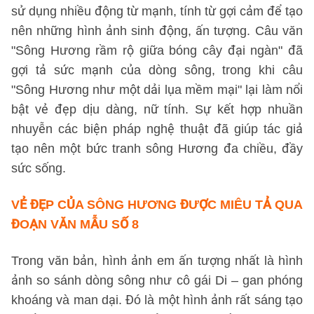
sử dụng nhiều động từ mạnh, tính từ gợi cảm để tạo
nên những hình ảnh sinh động, ấn tượng. Câu văn
"Sông Hương rầm rộ giữa bóng cây đại ngàn" đã
gợi tả sức mạnh của dòng sông, trong khi câu
"Sông Hương như một dải lụa mềm mại" lại làm nổi
bật vẻ đẹp dịu dàng, nữ tính. Sự kết hợp nhuần
nhuyễn các biện pháp nghệ thuật đã giúp tác giả
tạo nên một bức tranh sông Hương đa chiều, đầy
sức sống.
VẺ ĐẸP CỦA SÔNG HƯƠNG ĐƯỢC MIÊU TẢ QUA
ĐOẠN VĂN
MẪU SỐ 8
Trong văn bản, hình ảnh em ấn tượng nhất là hình
ảnh so sánh dòng sông như cô gái Di – gan phóng
khoáng và man dại. Đó là một hình ảnh rất sáng tạo