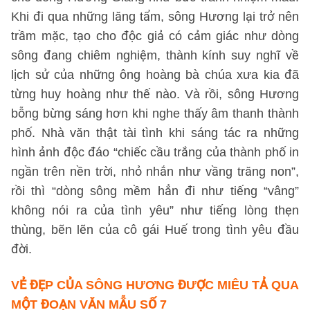
Khi đi qua những lăng tẩm, sông Hương lại trở nên
trầm mặc, tạo cho độc giả có cảm giác như dòng
sông đang chiêm nghiệm, thành kính suy nghĩ về
lịch sử của những ông hoàng bà chúa xưa kia đã
từng huy hoàng như thế nào. Và rồi, sông Hương
bỗng bừng sáng hơn khi nghe thấy âm thanh thành
phố. Nhà văn thật tài tình khi sáng tác ra những
hình ảnh độc đáo “chiếc cầu trắng của thành phố in
ngần trên nền trời, nhỏ nhắn như vầng trăng non”,
rồi thì “dòng sông mềm hẳn đi như tiếng “vâng”
không nói ra của tình yêu” như tiếng lòng thẹn
thùng, bẽn lẽn của cô gái Huế trong tình yêu đầu
đời.
VẺ ĐẸP CỦA SÔNG HƯƠNG ĐƯỢC MIÊU TẢ QUA
MỘT ĐOẠN VĂN
MẪU SỐ 7