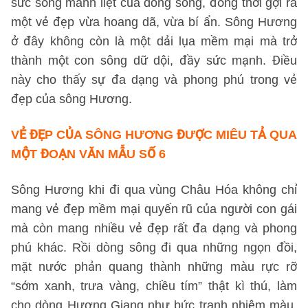
sức sống mãnh liệt của dòng sông, đồng thời gợi ra
một vẻ đẹp vừa hoang dã, vừa bí ẩn. Sông Hương
ở đây không còn là một dải lụa mềm mại mà trở
thành một con sông dữ dội, đầy sức mạnh. Điều
này cho thấy sự đa dạng và phong phú trong vẻ
đẹp của sông Hương.
VẺ ĐẸP CỦA SÔNG HƯƠNG ĐƯỢC MIÊU TẢ QUA
MỘT ĐOẠN VĂN
MẪU SỐ 6
Sông Hương khi đi qua vùng Châu Hóa không chỉ
mang vẻ đẹp mềm mại quyến rũ của người con gái
mà còn mang nhiều vẻ đẹp rất đa dạng và phong
phú khác. Rồi dòng sông đi qua những ngọn đồi,
mặt nước phản quang thành những màu rực rỡ
“sớm xanh, trưa vàng, chiều tím” thật kì thú, làm
cho dòng Hương Giang như bức tranh nhiệm màu.