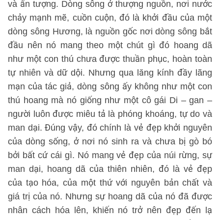
và ấn tượng. Dòng sông ở thượng nguồn, nơi nước
chảy mạnh mẽ, cuồn cuộn, đó là khởi đầu của một
dòng sông Hương, là nguồn gốc nơi dòng sông bắt
đầu nên nó mang theo một chút gì đó hoang dã
như một con thú chưa được thuần phục, hoàn toàn
tự nhiên và dữ dội. Nhưng qua lăng kính đầy lãng
mạn của tác giả, dòng sông ấy không như một con
thú hoang mà nó giống như một cô gái Di – gan –
người luôn được miêu tả là phóng khoáng, tự do và
man dại. Đúng vậy, đó chính là vẻ đẹp khởi nguyên
của dòng sống, ở nơi nó sinh ra và chưa bị gò bó
bởi bất cứ cái gì. Nó mang vẻ đẹp của núi rừng, sự
man dại, hoang dã của thiên nhiên, đó là vẻ đẹp
của tạo hóa, của một thứ với nguyên bản chất và
giá trị của nó. Nhưng sự hoang dã của nó đã được
nhân cách hóa lên, khiến nó trở nên đẹp đến lạ