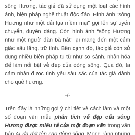
sông Hương, tác giả đã sử dụng một loạt các hình
ảnh, biện pháp nghệ thuật độc đáo. Hình ảnh "sông
Hương như một dải lụa mềm mại" gợi lên sự uyển
chuyển, duyên dáng. Còn hình ảnh "sông Hương
như một người đàn bà hát" lại mang đến một cảm
giác sâu lắng, trữ tình. Bên cạnh đó, tác giả còn sử
dụng nhiều biện pháp tu từ như so sánh, nhân hóa
để làm nổi bật vẻ đẹp của dòng sông. Qua đó, ta
cảm nhận được tình yêu sâu sắc của tác giả dành
cho quê hương.
-/-
Trên đây là những gợi ý chi tiết về cách làm và một
số đoạn văn mẫu
phân tích vẻ đẹp của sông
Hương được miêu tả của một đoạn văn
trong văn
bản
Ai đã đặt tên cho dòng sông
. Mong rằng những