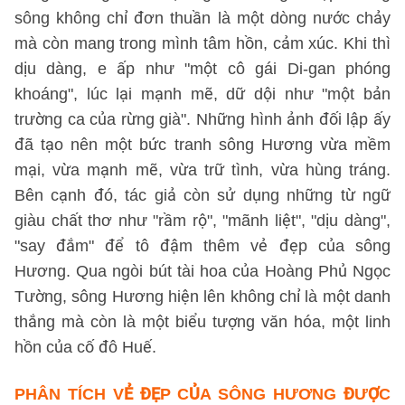
sông không chỉ đơn thuần là một dòng nước chảy
mà còn mang trong mình tâm hồn, cảm xúc. Khi thì
dịu dàng, e ấp như "một cô gái Di-gan phóng
khoáng", lúc lại mạnh mẽ, dữ dội như "một bản
trường ca của rừng già". Những hình ảnh đối lập ấy
đã tạo nên một bức tranh sông Hương vừa mềm
mại, vừa mạnh mẽ, vừa trữ tình, vừa hùng tráng.
Bên cạnh đó, tác giả còn sử dụng những từ ngữ
giàu chất thơ như "rầm rộ", "mãnh liệt", "dịu dàng",
"say đắm" để tô đậm thêm vẻ đẹp của sông
Hương. Qua ngòi bút tài hoa của Hoàng Phủ Ngọc
Tường, sông Hương hiện lên không chỉ là một danh
thắng mà còn là một biểu tượng văn hóa, một linh
hồn của cố đô Huế.
PHÂN TÍCH VẺ ĐẸP CỦA SÔNG HƯƠNG ĐƯỢC