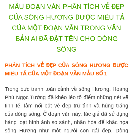
MẪU ĐOẠN VĂN PHÂN TÍCH VẺ ĐẸP
CỦA SÔNG HƯƠNG ĐƯỢC MIÊU TẢ
CỦA MỘT ĐOẠN VĂN
TRONG VĂN
BẢN AI ĐÃ ĐẶT TÊN CHO DÒNG
SÔNG
PHÂN TÍCH VẺ ĐẸP CỦA SÔNG HƯƠNG ĐƯỢC
MIÊU TẢ CỦA MỘT ĐOẠN VĂN
MẪU SỐ 1
Trong bức tranh toàn cảnh về sông Hương, Hoàng
Phủ Ngọc Tường đã khéo léo tô điểm những nét vẽ
tinh tế, làm nổi bật vẻ đẹp trữ tình và hùng tráng
của dòng sông. Ở đoạn văn này, tác giả đã sử dụng
hàng loạt hình ảnh so sánh, nhân hóa để khắc họa
sông Hương như một người con gái đẹp. Dòng