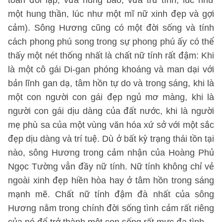
toàn đối lập, vừa hung bao, vừa trữ tình, lúc như
một hung thần, lúc như một mĩ nữ xinh đẹp và gợi
cảm). Sông Hương cũng có một đời sống và tính
cách phong phú song trong sự phong phú ấy có thể
thấy một nét thống nhất là chất nữ tính rất đậm: Khi
là một cô gái Di-gan phóng khoáng và man dại với
bản lĩnh gan dạ, tâm hồn tự do và trong sáng, khi là
một con người con gái đẹp ngủ mơ màng, khi là
người con gái dịu dàng của đất nước, khi là người
mẹ phù sa của một vùng văn hóa xứ sở với một sắc
đẹp dịu dàng và trí tuệ. Dù ở bất kỳ trạng thái tồn tại
nào, sông Hương trong cảm nhận của Hoàng Phủ
Ngọc Tường vẫn đầy nữ tính. Nữ tính không chỉ vẻ
ngoài xinh đẹp hiền hòa hay ở tâm hồn trong sáng
mạnh mẽ. Chất nữ tính đậm đà nhất của sông
Hương nằm trong chính đời sống tình cảm rất riêng