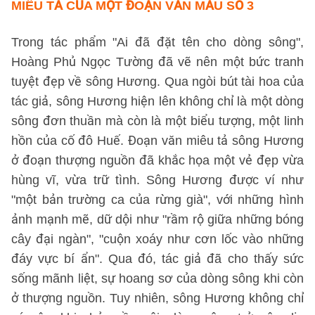
MIÊU TẢ CỦA MỘT ĐOẠN VĂN
MẪU SỐ 3
Trong tác phẩm "Ai đã đặt tên cho dòng sông",
Hoàng Phủ Ngọc Tường đã vẽ nên một bức tranh
tuyệt đẹp về sông Hương. Qua ngòi bút tài hoa của
tác giả, sông Hương hiện lên không chỉ là một dòng
sông đơn thuần mà còn là một biểu tượng, một linh
hồn của cố đô Huế. Đoạn văn miêu tả sông Hương
ở đoạn thượng nguồn đã khắc họa một vẻ đẹp vừa
hùng vĩ, vừa trữ tình. Sông Hương được ví như
"một bản trường ca của rừng già", với những hình
ảnh mạnh mẽ, dữ dội như "rầm rộ giữa những bóng
cây đại ngàn", "cuộn xoáy như cơn lốc vào những
đáy vực bí ẩn". Qua đó, tác giả đã cho thấy sức
sống mãnh liệt, sự hoang sơ của dòng sông khi còn
ở thượng nguồn. Tuy nhiên, sông Hương không chỉ