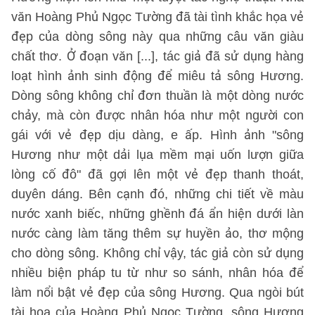
văn Hoàng Phủ Ngọc Tường đã tài tình khắc họa vẻ
đẹp của dòng sông này qua những câu văn giàu
chất thơ. Ở đoạn văn [...], tác giả đã sử dụng hàng
loạt hình ảnh sinh động để miêu tả sông Hương.
Dòng sông không chỉ đơn thuần là một dòng nước
chảy, mà còn được nhân hóa như một người con
gái với vẻ đẹp dịu dàng, e ấp. Hình ảnh "sông
Hương như một dải lụa mềm mại uốn lượn giữa
lòng cố đô" đã gợi lên một vẻ đẹp thanh thoát,
duyên dáng. Bên cạnh đó, những chi tiết về màu
nước xanh biếc, những ghềnh đá ẩn hiện dưới làn
nước càng làm tăng thêm sự huyền ảo, thơ mộng
cho dòng sông. Không chỉ vậy, tác giả còn sử dụng
nhiều biện pháp tu từ như so sánh, nhân hóa để
làm nổi bật vẻ đẹp của sông Hương. Qua ngòi bút
tài hoa của Hoàng Phủ Ngọc Tường, sông Hương