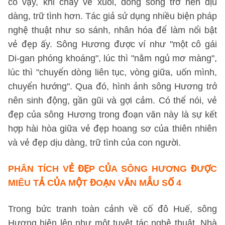
có vậy, khi chảy về xuôi, dòng sông trở nên dịu
dàng, trữ tình hơn. Tác giả sử dụng nhiều biện pháp
nghệ thuật như so sánh, nhân hóa để làm nổi bật
vẻ đẹp ấy. Sông Hương được ví như "một cô gái
Di-gan phóng khoáng", lúc thì "nằm ngủ mơ màng",
lúc thì "chuyển dòng liên tục, vòng giữa, uốn mình,
chuyển hướng". Qua đó, hình ảnh sông Hương trở
nên sinh động, gần gũi và gợi cảm. Có thể nói, vẻ
đẹp của sông Hương trong đoạn văn này là sự kết
hợp hài hòa giữa vẻ đẹp hoang sơ của thiên nhiên
và vẻ đẹp dịu dàng, trữ tình của con người.
PHÂN TÍCH VẺ ĐẸP CỦA SÔNG HƯƠNG ĐƯỢC
MIÊU TẢ CỦA MỘT ĐOẠN VĂN
MẪU SỐ 4
Trong bức tranh toàn cảnh về cố đô Huế, sông
Hương hiện lên như một tuyệt tác nghệ thuật. Nhà