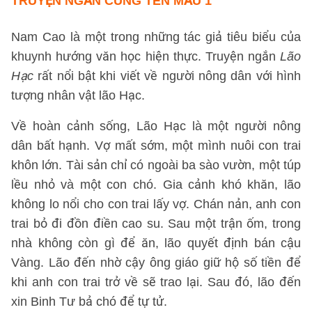
TRUYỆN NGẮN CÙNG TÊN
MẪU 1
Nam Cao là một trong những tác giả tiêu biểu của
khuynh hướng văn học hiện thực. Truyện ngắn
Lão
Hạc
rất nổi bật khi viết về người nông dân với hình
tượng nhân vật lão Hạc.
Về hoàn cảnh sống, Lão Hạc là một người nông
dân bất hạnh. Vợ mất sớm, một mình nuôi con trai
khôn lớn. Tài sản chỉ có ngoài ba sào vườn, một túp
lều nhỏ và một con chó. Gia cảnh khó khăn, lão
không lo nổi cho con trai lấy vợ. Chán nản, anh con
trai bỏ đi đồn điền cao su. Sau một trận ốm, trong
nhà không còn gì để ăn, lão quyết định bán cậu
Vàng. Lão đến nhờ cậy ông giáo giữ hộ số tiền để
khi anh con trai trở về sẽ trao lại. Sau đó, lão đến
xin Binh Tư bả chó để tự tử.