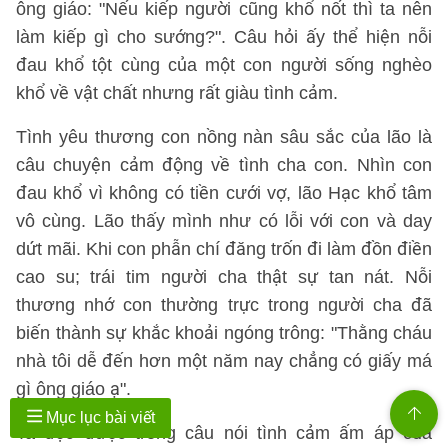
ông giáo: "Nếu kiếp người cũng khổ nốt thì ta nên
làm kiếp gì cho sướng?". Câu hỏi ấy thể hiện nỗi
đau khổ tột cùng của một con người sống nghèo
khổ về vật chất nhưng rất giàu tình cảm.
Tình yêu thương con nồng nàn sâu sắc của lão là
câu chuyện cảm động về tình cha con. Nhìn con
đau khổ vì không có tiền cưới vợ, lão Hạc khổ tâm
vô cùng. Lão thấy mình như có lỗi với con và day
dứt mãi. Khi con phẫn chí đăng trốn đi làm đồn điền
cao su; trái tim người cha thật sự tan nát. Nỗi
thương nhớ con thường trực trong người cha đã
biến thành sự khắc khoải ngóng trông: "Thằng cháu
nhà tôi dễ đến hơn một năm nay chẳng có giấy má
gì ông giáo ạ".
Mục lục bài viết
Ta đọc được trong câu nói tình cảm ấm áp của