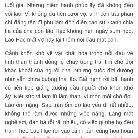
tuổi già. Nhưng niềm hạnh phúc ấy đã không đến
với lão. Vì không đủ tiền cưới vợ, anh con trai phẫn
chí đăng tên đi phu làm đồn điền cao su. Cảnh chia
lìa của cha con lão Hạc không hẹn ngày sum họp.
Lão Hạc mất vợ nay lại thêm nỗi đau mất con.
Cảnh khốn khó về vật chất hòa trong nỗi đau về
tinh thần thành dòng lệ chảy trong trái tim chờ đợi
khắc khoải của người cha. Nhưng cuộc đời dường
như vẫn chưa buông tha lão. Bất hạnh rồi bất hạnh
cứ liên tiếp giáng xuống đầu người cha khốn khổ
ấy. Kiệt sức vì lam lũ lầm than, vì mòn mỏi chờ đợi.
Lão ốm nặng. Sau trận ốm đó lão yếu đi rất nhiều,
không thể làm được những việc nặng. Làng mất
nghề sợi, đàn bà rỗi rãi nhiều, có việc gì nhẹ họ đều
tranh hết. Lão Hạc rơi vào cảnh bần cùng hóa hoàn