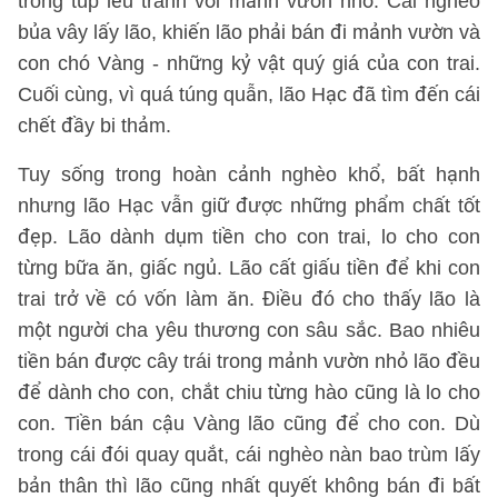
trong túp lều tranh với mảnh vườn nhỏ. Cái nghèo
bủa vây lấy lão, khiến lão phải bán đi mảnh vườn và
con chó Vàng - những kỷ vật quý giá của con trai.
Cuối cùng, vì quá túng quẫn, lão Hạc đã tìm đến cái
chết đầy bi thảm.
Tuy sống trong hoàn cảnh nghèo khổ, bất hạnh
nhưng lão Hạc vẫn giữ được những phẩm chất tốt
đẹp. Lão dành dụm tiền cho con trai, lo cho con
từng bữa ăn, giấc ngủ. Lão cất giấu tiền để khi con
trai trở về có vốn làm ăn. Điều đó cho thấy lão là
một người cha yêu thương con sâu sắc. Bao nhiêu
tiền bán được cây trái trong mảnh vườn nhỏ lão đều
để dành cho con, chắt chiu từng hào cũng là lo cho
con. Tiền bán cậu Vàng lão cũng để cho con. Dù
trong cái đói quay quắt, cái nghèo nàn bao trùm lấy
bản thân thì lão cũng nhất quyết không bán đi bất