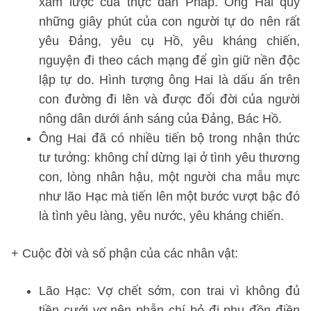
xâm lược của thực dân Pháp. Ông Hai quý
những giây phút của con người tự do nên rất
yêu Đảng, yêu cụ Hồ, yêu kháng chiến,
nguyện đi theo cách mạng để gìn giữ nền độc
lập tự do. Hình tượng ông Hai là dấu ấn trên
con đường đi lên và được đổi đời của người
nông dân dưới ánh sáng của Đảng, Bác Hồ.
Ông Hai đã có nhiều tiến bộ trong nhận thức
tư tưởng: không chỉ dừng lại ở tình yêu thương
con, lòng nhân hậu, một người cha mẫu mực
như lão Hạc mà tiến lên một bước vượt bậc đó
là tình yêu làng, yêu nước, yêu kháng chiến.
+ Cuộc đời và số phận của các nhân vật:
Lão Hạc: Vợ chết sớm, con trai vì không đủ
tiền cưới vợ nên phẫn chí bỏ đi phu đồn điền