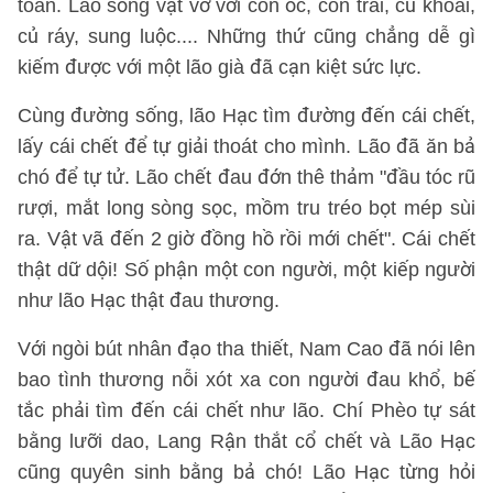
toàn. Lão sống vật vờ với con ốc, con trai, củ khoai,
củ ráy, sung luộc.... Những thứ cũng chẳng dễ gì
kiếm được với một lão già đã cạn kiệt sức lực.
Cùng đường sống, lão Hạc tìm đường đến cái chết,
lấy cái chết để tự giải thoát cho mình. Lão đã ăn bả
chó để tự tử. Lão chết đau đớn thê thảm "đầu tóc rũ
rượi, mắt long sòng sọc, mồm tru tréo bọt mép sùi
ra. Vật vã đến 2 giờ đồng hồ rồi mới chết". Cái chết
thật dữ dội! Số phận một con người, một kiếp người
như lão Hạc thật đau thương.
Với ngòi bút nhân đạo tha thiết, Nam Cao đã nói lên
bao tình thương nỗi xót xa con người đau khổ, bế
tắc phải tìm đến cái chết như lão. Chí Phèo tự sát
bằng lưỡi dao, Lang Rận thắt cổ chết và Lão Hạc
cũng quyên sinh bằng bả chó! Lão Hạc từng hỏi