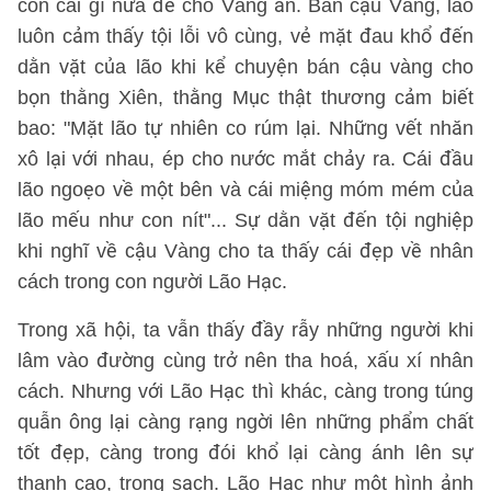
còn cái gì nữa để cho Vàng ăn. Bán cậu Vàng, lão
luôn cảm thấy tội lỗi vô cùng, vẻ mặt đau khổ đến
dằn vặt của lão khi kể chuyện bán cậu vàng cho
bọn thằng Xiên, thằng Mục thật thương cảm biết
bao: "Mặt lão tự nhiên co rúm lại. Những vết nhăn
xô lại với nhau, ép cho nước mắt chảy ra. Cái đầu
lão ngoẹo về một bên và cái miệng móm mém của
lão mếu như con nít"... Sự dằn vặt đến tội nghiệp
khi nghĩ về cậu Vàng cho ta thấy cái đẹp về nhân
cách trong con người Lão Hạc.
Trong xã hội, ta vẫn thấy đầy rẫy những người khi
lâm vào đường cùng trở nên tha hoá, xấu xí nhân
cách. Nhưng với Lão Hạc thì khác, càng trong túng
quẫn ông lại càng rạng ngời lên những phẩm chất
tốt đẹp, càng trong đói khổ lại càng ánh lên sự
thanh cao, trong sạch. Lão Hạc như một hình ảnh