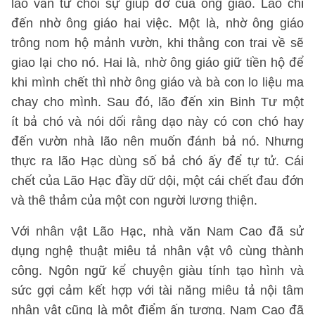
lão vẫn từ chối sự giúp đỡ của ông giáo. Lão chỉ
đến nhờ ông giáo hai việc. Một là, nhờ ông giáo
trông nom hộ mảnh vườn, khi thằng con trai về sẽ
giao lại cho nó. Hai là, nhờ ông giáo giữ tiền hộ để
khi mình chết thì nhờ ông giáo và bà con lo liệu ma
chay cho mình. Sau đó, lão đến xin Binh Tư một
ít bả chó và nói dối rằng dạo này có con chó hay
đến vườn nhà lão nên muốn đánh bả nó. Nhưng
thực ra lão Hạc dùng số bả chó ấy để tự tử. Cái
chết của Lão Hạc đầy dữ dội, một cái chết đau đớn
và thê thảm của một con người lương thiện.
Với nhân vật Lão Hạc, nhà văn Nam Cao đã sử
dụng nghệ thuật miêu tả nhân vật vô cùng thành
công. Ngôn ngữ kể chuyện giàu tính tạo hình và
sức gợi cảm kết hợp với tài năng miêu tả nội tâm
nhân vật cũng là một điểm ấn tượng. Nam Cao đã