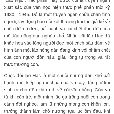
"Lão Hạc". Tác phẩm này được coi là truyện ngắn
xuất sắc của văn học hiện thực phê phán thời kỳ
1930 - 1945. Đó là một truyện ngắn chứa chan tình
người, lay động bao nỗi xót thương khi tác giả kể về
cuộc đời cô đơn, bất hạnh và cái chết đau đớn của
một lão nông dân nghèo khổ. Nhân vật lão Hạc đã
khắc họa vào lòng người đọc một cách sâu đậm về
hình ảnh một lão nông dân đáng kính với phẩm chất
của con người đôn hậu, giàu lòng tự trọng và rất
mực thương con.
Cuộc đời lão Hạc là một chuỗi những đau khổ bất
hạnh, một kiếp người chua chát và cay đắng từ khi
sinh ra cho đến khi ra đi về cõi vĩnh hằng. Góa vợ
từ khi còn trẻ, một mình lão gà trống nuôi con trong
cảnh đói nghèo, lam lũ những mong con khôn lớn,
trưởng thành làm chỗ nương tựa lúc ốm đau, khi