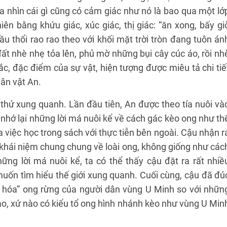
a nhìn cái gì cũng có cảm giác như nó là bao qua một lớ
iên bằng khứu giác, xúc giác, thị giác: “ăn xong, bấy gi
u thổi rao rao theo với khối mặt trời tròn đang tuôn án
ất nhè nhẹ tỏa lên, phủ mờ những bụi cây cúc áo, rồi nh
ắc, đặc điểm của sự vật, hiện tượng được miêu tả chi tiế
ân vật An.
 thứ xung quanh. Lần đầu tiên, An được theo tía nuôi và
 nhớ lại những lời má nuôi kể về cách gác kèo ong như th
 việc học trong sách với thực tiễn bên ngoài. Cậu nhận r
 khái niệm chung chung về loài ong, không giống như các
ững lời má nuôi kể, ta có thể thấy cậu đặt ra rất nhiề
uốn tìm hiểu thế giới xung quanh. Cuối cùng, cậu đã đú
n hóa” ong rừng của người dân vùng U Minh so với nhữn
nào, xứ nào có kiểu tổ ong hình nhánh kèo như vùng U Min