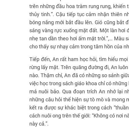
trên những đầu hoa tràm rung rung, khiến t
thủy tinh.”. Cậu tiếp tục cảm nhận thiên nh
bóng nắng mới bắt đầu lên. Gió cũng bắt đầ
sáng vàng rực xuống mặt đất. Một làn hơi đ
nhẹ tan dần theo hơi ấm mặt trời.”,… Màu s
cho thấy sự nhạy cảm trong tâm hồn của nh
Tiếp đến, An rất ham học hỏi, tìm hiểu mọi
rừng lấy mật. Trên quãng đường đi, An luôn
nào. Thậm chí, An đã có những so sánh giữa
việc học trong sách giáo khoa chỉ có những
má nuôi bảo. Qua đoạn trích An nhớ lại nh
những câu hỏi thể hiện sự tò mò và mong m
kết ra được sự khác biệt trong cách “thuầ
cách nuôi ong trên thế giới: “Không có nơi 
này cả.”.