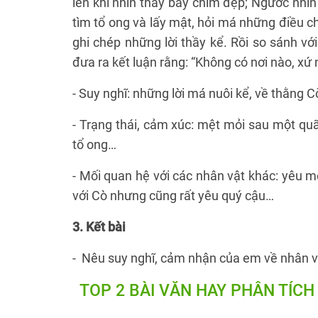
lên khi nhìn thấy bầy chim đẹp; Ngước nhìn
tìm tổ ong và lấy mật, hỏi má những điều c
ghi chép những lời thầy kể. Rồi so sánh vớ
đưa ra kết luận rằng: “Không có nơi nào, xứ
- Suy nghĩ: những lời má nuôi kể, về thằng 
- Trạng thái, cảm xúc: mệt mỏi sau một quã
tổ ong…
- Mối quan hệ với các nhân vật khác: yêu m
với Cò nhưng cũng rất yêu quý cậu…
3. Kết bài
- Nêu suy nghĩ, cảm nhận của em về nhân v
TOP 2 BÀI VĂN HAY
PHÂN TÍCH 