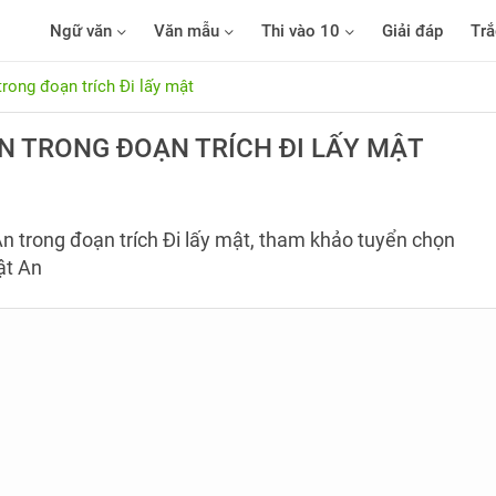
Ngữ văn
Văn mẫu
Thi vào 10
Giải đáp
Trắ
trong đoạn trích Đi lấy mật
N TRONG ĐOẠN TRÍCH ĐI LẤY MẬT
n trong đoạn trích Đi lấy mật, tham khảo tuyển chọn
ật An