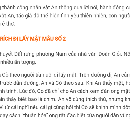
 thành công nhân vật An thông qua lời nói, hành động c
ật An, tác giả đã thể hiện tình yêu thiên nhiên, con ngườ
rẻ thơ.
RÍCH ĐI LẤY MẬT
MẪU SỐ 2
u thuyết Đất rừng phương Nam của nhà văn Đoàn Giỏi. Nổ
 nhiều ấn tượng.
 Cò theo người tía nuôi đi lấy mật. Trên đường đi, An cả
 trước dẫn đường, An và Cò theo sau. Khi An thấy mệt, h
 hành trình. Lúc đó, Cò đã chỉ cho An cách xem đàn ong mật
hìn thấy biết bao là chim. An vô cùng thích thú, nhưng kh
ì từ cái nghĩ nếu cái gì cũng hỏi thì Cò sẽ khinh mình dốt
 dạy cách “thuần hóa” ong rất đặc biệt của người dân vùn