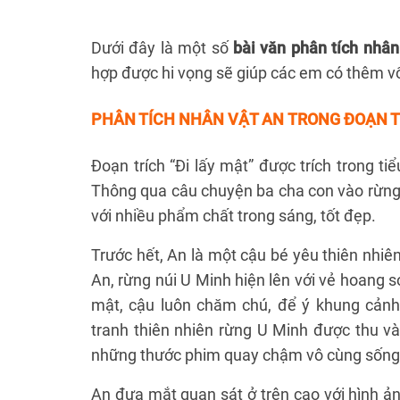
Dưới đây là một số
bài văn phân tích nhân
hợp được hi vọng sẽ giúp các em có thêm vố
PHÂN TÍCH NHÂN VẬT AN TRONG ĐOẠN T
Đoạn trích “Đi lấy mật” được trích trong t
Thông qua câu chuyện ba cha con vào rừng đ
với nhiều phẩm chất trong sáng, tốt đẹp.
Trước hết, An là một cậu bé yêu thiên nhiê
An, rừng núi U Minh hiện lên với vẻ hoang sơ
mật, cậu luôn chăm chú, để ý khung cảnh
tranh thiên nhiên rừng U Minh được thu v
những thước phim quay chậm vô cùng sống 
An đưa mắt quan sát ở trên cao với hình ản