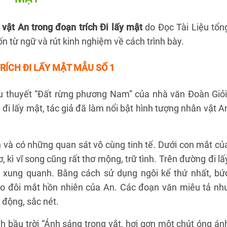
 vật An trong đoạn trích Đi lấy mật
do Đọc Tài Liệu tổn
n từ ngữ và rút kinh nghiệm về cách trình bày.
RÍCH ĐI LẤY MẬT
MẪU SỐ 1
iểu thuyết “Đất rừng phương Nam” của nhà văn Đoàn Giỏi
i lấy mật, tác giả đã làm nổi bật hình tượng nhân vật A
n và có những quan sát vô cùng tinh tế. Dưới con mắt củ
, kì vĩ song cũng rất thơ mộng, trữ tình. Trên đường đi lấ
 xung quanh. Bằng cách sử dụng ngôi kể thứ nhất, bứ
ào đôi mắt hồn nhiên của An. Các đoạn văn miêu tả nh
động, sắc nét.
h bầu trời “Ánh sáng trong vắt, hơi gợn một chút óng án