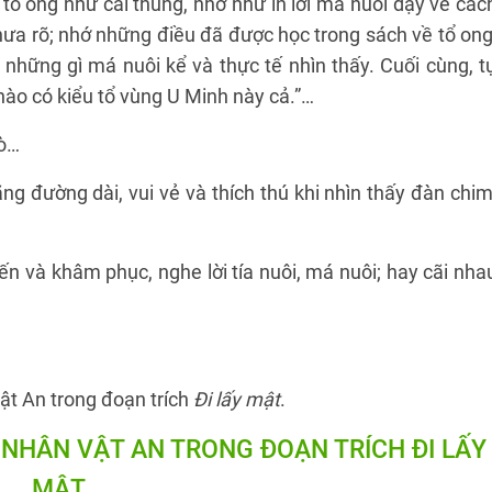
 tổ ong như cái thúng, nhớ như in lời má nuôi dạy về các
hưa rõ; nhớ những điều đã được học trong sách về tổ ong
i những gì má nuôi kể và thực tế nhìn thấy. Cuối cùng, t
 nào có kiểu tổ vùng U Minh này cả.”…
Cò…
ng đường dài, vui vẻ và thích thú khi nhìn thấy đàn chim
ến và khâm phục, nghe lời tía nuôi, má nuôi; hay cãi nha
ật An trong đoạn trích
Đi lấy mật
.
NHÂN VẬT AN TRONG ĐOẠN TRÍCH ĐI LẤY
MẬT