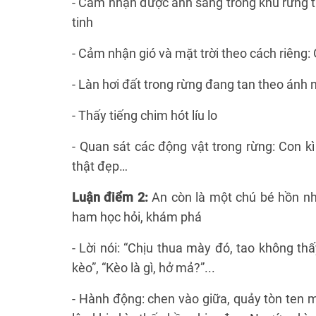
- Cảm nhận được ánh sáng trong khu rừng t
tinh
- Cảm nhận gió và mặt trời theo cách riêng: Gi
- Làn hơi đất trong rừng đang tan theo ánh 
- Thấy tiếng chim hót líu lo
- Quan sát các động vật trong rừng: Con k
thật đẹp…
Luận điểm 2:
An còn là một chú bé hồn nh
ham học hỏi, khám phá
- Lời nói: “Chịu thua mày đó, tao không th
kèo”, “Kèo là gì, hở mả?”...
- Hành động: chen vào giữa, quảy tòn ten m