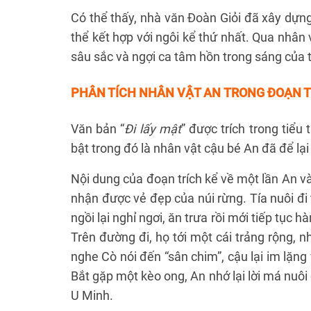
Có thể thấy, nhà văn Đoàn Giỏi đã xây dựng
thể kết hợp với ngôi kể thứ nhất. Qua nhân v
sâu sắc và ngợi ca tâm hồn trong sáng của t
PHÂN TÍCH NHÂN VẬT AN TRONG ĐOẠN T
Văn bản “
Đi lấy mật
” được trích trong tiể
bật trong đó là nhân vật cậu bé An đã để lại
Nội dung của đoạn trích kể về một lần An và
nhận được vẻ đẹp của núi rừng. Tía nuôi đi
ngồi lại nghỉ ngơi, ăn trưa rồi mới tiếp tục
Trên đường đi, họ tới một cái trảng rộng, n
nghe Cò nói đến “sân chim”, cậu lại im lặng v
Bắt gặp một kèo ong, An nhớ lại lời má nuôi
U Minh.