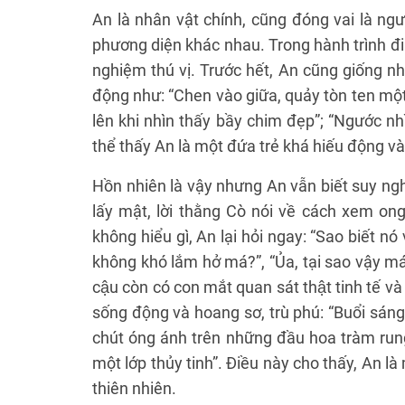
An là nhân vật chính, cũng đóng vai là n
phương diện khác nhau. Trong hành trình đi
nghiệm thú vị. Trước hết, An cũng giống 
động như: “Chen vào giữa, quảy tòn ten một
lên khi nhìn thấy bầy chim đẹp”; “Ngước n
thể thấy An là một đứa trẻ khá hiếu động v
Hồn nhiên là vậy nhưng An vẫn biết suy nghĩ,
lấy mật, lời thằng Cò nói về cách xem on
không hiểu gì, An lại hỏi ngay: “Sao biết nó
không khó lắm hở má?”, “Ủa, tại sao vậy má?”
cậu còn có con mắt quan sát thật tinh tế v
sống động và hoang sơ, trù phú: “Buổi sá
chút óng ánh trên những đầu hoa tràm rung 
một lớp thủy tinh”. Điều này cho thấy, An là
thiên nhiên.