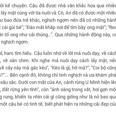
gười kể chuyện. Cậu đã được nhà văn khắc họa qua nhiề
 lấy mật cùng với tía nuôi và Cò, An đã có được một nhiề
như bao đứa trẻ khác, nghịch ngợm nên đã có những hàn
 cái gùi bé”; “Đảo mắt khắp nơi để tìm bầy ong mật”; “Re
hìn tổ ong như cái thúng…”. Qua những hành động này, c
à nghịch ngợm.
 ham tìm hiểu. Cậu luôn nhớ về lời má nuôi dạy, về các
g, về sân chim. Khi nghe má nuôi dạy cách lấy mật, nế
 về cây này mà gác kèo”, “Kèo là gì, hở má?”, “Coi bộ cũn
... Bên cạnh đó, không chỉ tinh nghịch và ưa khám phá
à sâu sắc. Dưới con mắt của An, cảnh rừng U Minh hiện lê
ng, đất rừng yên tĩnh”, còn “ánh sáng trong vắt, hơi gợn mộ
rung, khiến ta nhìn cái gì cũng giống như là nó bao qu
 một cậu bé có tinh tế, biết phát hiện ra những cái đẹp củ