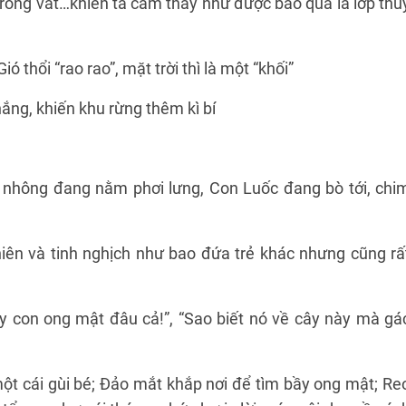
rong vắt…khiến ta cảm thấy như được bao qua là lớp thủ
ó thổi “rao rao”, mặt trời thì là một “khối”
nắng, khiến khu rừng thêm kì bí
ì nhông đang nằm phơi lưng, Con Luốc đang bò tới, chi
iên và tinh nghịch như bao đứa trẻ khác nhưng cũng rấ
ấy con ong mật đâu cả!”, “Sao biết nó về cây này mà gá
ột cái gùi bé; Đảo mắt khắp nơi để tìm bầy ong mật; Re