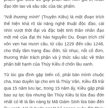
đạo lớn lao và sâu sắc của tác phẩm.
"
Nỗi thương mình
" (Truyện Kiều) là một đoạn trích
thể hiện khá rõ tài năng nghệ thuật độc đáo, cái
nhìn vượt thời đại và đặc biệt tinh thần nhân đạo
mới mẻ của đại thi hào Nguyễn Du. Đoạn trích chỉ
vỏn vẹn hai mươi câu, từ câu 1229 đến câu 1248,
cho thấy tâm trạng đau đớn, tủi nhục, nỗi cô đơn,
thương thân trách phận và ý thức sâu sắc về thân
phận bất hạnh của Thúy Kiều ở chốn lầu xanh.
Từ lúc gia đình gặp biến cố, phải bán mình chuộc
cha, trao duyên lại cho em là Thúy Vân, Kiều đã trải
qua 15 năm lưu lạc, trong 15 năm ấy, Kiều gặp phải
bao sự lọc lừa nhưng lần Thúy Kiều bị lừa đau đớn
nhất có lẽ là lần nàng bị Mã Giám Sinh lừa bán đến