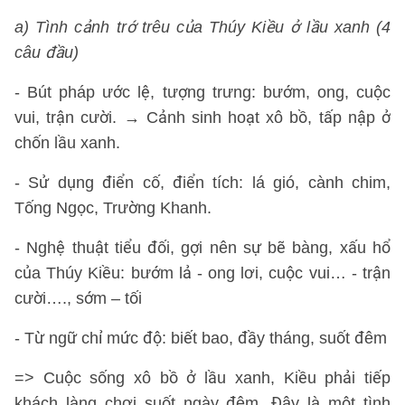
a) Tình cảnh trớ trêu của Thúy Kiều ở lầu xanh (4
câu đầu)
- Bút pháp ước lệ, tượng trưng: bướm, ong, cuộc
vui, trận cười. → Cảnh sinh hoạt xô bồ, tấp nập ở
chốn lầu xanh.
- Sử dụng điển cố, điển tích: lá gió, cành chim,
Tống Ngọc, Trường Khanh.
- Nghệ thuật tiểu đối, gợi nên sự bẽ bàng, xấu hổ
của Thúy Kiều: bướm lả - ong lơi, cuộc vui… - trận
cười…., sớm – tối
- Từ ngữ chỉ mức độ: biết bao, đầy tháng, suốt đêm
=> Cuộc sống xô bồ ở lầu xanh, Kiều phải tiếp
khách làng chơi suốt ngày đêm. Đây là một tình