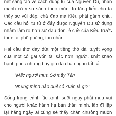
nét sáng tạo về cách dùng từ của Nguyễn Du, nhấn
mạnh có ý so sánh theo mức độ tăng tiến cho ta
thấy sự vùi dập, chà đạp mà Kiều phải gánh chịu.
Các câu hỏi tu từ ở đây được Nguyễn Du sử dụng
nhằm làm rõ hơn sự đau đớn, ê chề của Kiều trước
thực tại phũ phàng, tàn nhẫn.
Hai câu thơ day dứt một tiếng thở dài tuyệt vọng
của một cô gái vốn tài sắc hơn người, khát khao
hạnh phúc nhưng bây giờ đã chán ngán tất cả:
“Mặc người mưa Sở mây Tần
Những mình nào biết có xuân là gì?”
Sống trong cảnh lầu xanh suốt ngày phải mua vui
cho người khác hành hạ bản thân mình, lặp đi lặp
lại hằng ngày ai cũng sẽ thấy chán chường muốn