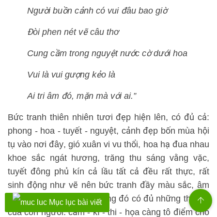
Người buồn cảnh có vui đâu bao giờ
Đòi phen nét vẽ câu thơ
Cung cầm trong nguyệt nước cờ dưới hoa
Vui là vui gượng kẻo là
Ai tri âm đó, mặn mà với ai.”
Bức tranh thiên nhiên tươi đẹp hiện lên, có đủ cả:
phong - hoa - tuyết - nguyệt, cảnh đẹp bốn mùa hội
tụ vào nơi đây, gió xuân vi vu thổi, hoa hạ đua nhau
khoe sắc ngát hương, trăng thu sáng vằng vặc,
tuyết đông phủ kín cả lầu tất cả đều rất thực, rất
sinh động như vẽ nên bức tranh đầy màu sắc, âm
thanh của lầu xanh và trong đó có đủ những thú vui
Mục lục bài viết
của con người: cầm - kì - thi - họa càng tô điểm cho