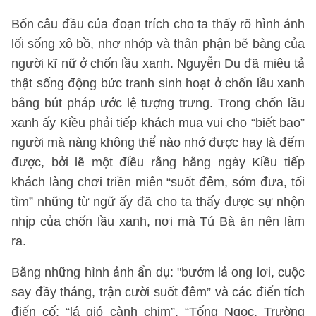
Bốn câu đầu của đoạn trích cho ta thấy rõ hình ảnh
lối sống xô bồ, nhơ nhớp và thân phận bẽ bàng của
người kĩ nữ ở chốn lầu xanh. Nguyễn Du đã miêu tả
thật sống động bức tranh sinh hoạt ở chốn lầu xanh
bằng bút pháp ước lệ tượng trưng. Trong chốn lầu
xanh ấy Kiều phải tiếp khách mua vui cho “biết bao”
người mà nàng không thể nào nhớ được hay là đếm
được, bởi lẽ một điều rằng hằng ngày Kiều tiếp
khách làng chơi triền miên “suốt đêm, sớm đưa, tối
tìm” những từ ngữ ấy đã cho ta thấy được sự nhộn
nhịp của chốn lầu xanh, nơi mà Tú Bà ăn nên làm
ra.
Bằng những hình ảnh ẩn dụ: "bướm lả ong lơi, cuộc
say đầy tháng, trận cười suốt đêm” và các điển tích
điển cố: “lá gió cành chim”, “Tống Ngọc, Trường