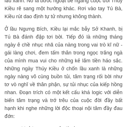
lầu xanh. Nó là bước ngoặt bẻ ngang cuộc đời Thúy
Kiều rẽ sang một hướng khác. Rơi vào tay Tú Bà,
Kiều rút dao định tự tử nhưng không thành.
Ở lầu Ngưng Bích, Kiều lại mắc bẫy Sở Khanh, bị
Tú Bà đánh đập tơi bời. Tiếp đó là những tháng
ngày ê chề nhục nhã của nàng trong vai trò kĩ nữ -
gái làng chơi, đem tấm thân trong ngọc trắng ngà
của mình mua vui cho những kẻ lắm tiền háo sắc.
Những ngày Thúy Kiều ở chốn lầu xanh là những
ngày nàng vô cùng buồn tủi, tâm trạng rối bời như
tơ vò nghĩ về thân phận, sự tủi nhục của kiếp hồng
nhan. Đoạn trích có một kết cấu khá logic với diễn
biến tâm trạng và trớ trêu của cuộc đời đầy bất
hạnh khi nghe những lời độc thoại nội tâm đầy đau
đớn: