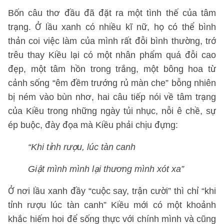
Bốn câu thơ đầu đã đặt ra một tình thế của tâm
trạng. Ở lầu xanh có nhiều kĩ nữ, họ có thể bình
thản coi việc làm của mình rất đỗi bình thường, trớ
trêu thay Kiều lại có một nhân phẩm quá đỗi cao
đẹp, một tâm hồn trong trắng, một bông hoa từ
cảnh sống “êm đềm trướng rủ màn che” bỗng nhiên
bị ném vào bùn nhơ, hai câu tiếp nói về tâm trạng
của Kiều trong những ngày tủi nhục, nỗi ê chề, sự
ép buộc, đày đọa mà Kiều phải chịu đựng:
“Khi tỉnh rượu, lúc tàn canh
Giật mình mình lại thương mình xót xa”
Ở nơi lầu xanh đầy “cuộc say, trận cười” thì chỉ “khi
tỉnh rượu lúc tàn canh” Kiều mới có một khoảnh
khắc hiếm hoi để sống thực với chính mình và cũng