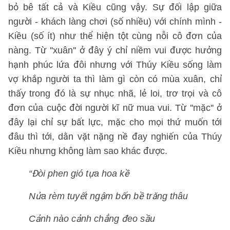
bỏ bê tất cả và Kiều cũng vậy. Sự đối lập giữa
người - khách làng chơi (số nhiều) với chính mình -
Kiều (số ít) như thể hiện tột cùng nỗi cô đơn của
nàng. Từ ''xuân'' ở đây ý chỉ niềm vui được hưởng
hạnh phúc lứa đôi nhưng với Thúy Kiều sống làm
vợ khắp người ta thì làm gì còn có mùa xuân, chỉ
thấy trong đó là sự nhục nhã, lẻ loi, trơ trọi và cô
đơn của cuộc đời người kĩ nữ mua vui. Từ ''mặc'' ở
đây lại chỉ sự bất lực, mặc cho mọi thứ muốn tới
đâu thì tới, dằn vặt nặng nề đay nghiến của Thúy
Kiều nhưng không làm sao khác được.
“Đòi phen gió tựa hoa kề
Nửa rèm tuyết ngậm bốn bề trăng thâu
Cảnh nào cảnh chẳng đeo sầu