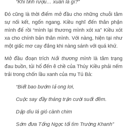
“Khi tỉnh rượu… xuân là gì?”
Đó cũng là thời điểm mở đầu cho những chuỗi tâm
sự nối kết, ngổn ngang. Kiều nghĩ đến thân phận
mình để rồi “mình lại thương mình xót xa” Kiều xót
xa cho chính bản thân mình. Với nàng, hiện tại như
một giấc mơ cay đắng khi nàng sánh với quá khứ.
Mở đầu đoạn trích
Nỗi thương mình
là tâm trạng
đau buồn, tủi hổ đến ê chề của Thúy Kiều phải nếm
trải trong chốn lầu xanh của mụ Tú Bà:
“Biết bao bướm lả ong lơi,
Cuộc say đầy tháng trận cười suốt đêm.
Dập dìu lá gió cành chim
Sớm đưa Tống Ngọc tối tìm Trường Khanh”