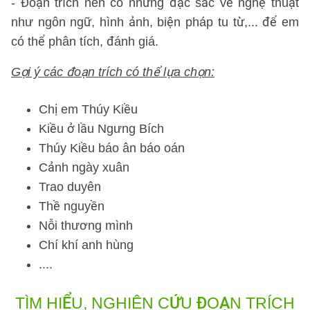
- Đoạn trích nên có những đặc sắc về nghệ thuật
như ngôn ngữ, hình ảnh, biện pháp tu từ,... để em
có thể phân tích, đánh giá.
Gợi ý các đoạn trích có thể lựa chọn:
Chị em Thúy Kiều
Kiều ở lầu Ngưng Bích
Thúy Kiều báo ân báo oán
Cảnh ngày xuân
Trao duyên
Thề nguyền
Nỗi thương mình
Chí khí anh hùng
....
TÌM HIỂU, NGHIÊN CỨU ĐOẠN TRÍCH