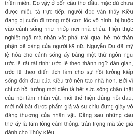
triền miên. Do vậy ở bốn câu thơ đầu, mặc dù chưa
được miêu tả trực tiếp, người đọc vẫn thấy Kiều
đang bị cuốn đi trong một cơn lốc vô hình, bị buộc
vào cảnh sống nhơ nhớp nơi nhà chứa. Hiện thực
nghiệt ngã mà nhân vật phải trải qua, hé mở thân
phận bẽ bàng của người kỹ nữ. Nguyễn Du đã mỹ
lệ hóa cho cảnh sống ấy bằng một thứ ngôn ngữ
ước lệ rất tài tình: ước lệ theo thành ngữ dân gian,
ước lệ theo điển tích làm cho sự hồi tưởng kiếp
sống đớn đau của Kiều trở nên tao nhã hơn. Bởi vì
chỉ có hồi tưởng mới diễn tả hết sức sống chân thật
của nội tâm nhân vật, mới thể hiện đúng nỗi đau,
mới nổi bật được phẩm giá và sự chịu đựng giày vò
đáng thương của nhân vật. Đằng sau những câu
thơ ấy là tấm lòng cảm thông, trân trọng mà tác giả
dành cho Thúy Kiều.