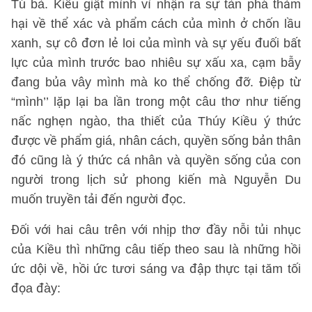
Tú bà. Kiều giật mình vì nhận ra sự tàn phá thảm
hại về thể xác và phẩm cách của mình ở chốn lầu
xanh, sự cô đơn lẻ loi của mình và sự yếu đuối bất
lực của mình trước bao nhiêu sự xấu xa, cạm bẫy
đang bủa vây mình mà ko thể chống đỡ. Điệp từ
“mình’’ lặp lại ba lần trong một câu thơ như tiếng
nấc nghẹn ngào, tha thiết của Thúy Kiều ý thức
được về phẩm giá, nhân cách, quyền sống bản thân
đó cũng là ý thức cá nhân và quyền sống của con
người trong lịch sử phong kiến mà Nguyễn Du
muốn truyền tải đến người đọc.
Đối với hai câu trên với nhịp thơ đầy nỗi tủi nhục
của Kiều thì những câu tiếp theo sau là những hồi
ức dội về, hồi ức tươi sáng va đập thực tại tăm tối
đọa đày: