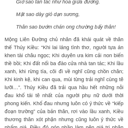
Giờ sao tan tác như hoa giữa đường.
Mặt sao dày gió dạn sương,
Thân sao bướm chán ong chường bấy thân!
Mộng Liên Đường chủ nhân đã khái quát về thân
thế Thúy Kiều: “Khi lai láng tình thơ, người tựa án
khen tài châu ngọc; Khi duyên ưa kim cải non biển
thề bồi; Khi đất nổi ba đào cửa nhà tan tác; Khi lầu
xanh, khi rừng tía, cõi đi về nghĩ cũng chồn chân;
Khi kinh kệ, khi can qua, mùi từng trải nghĩ cùng tê
lưỡi…”. Thúy Kiều đã trải qua hầu hết những nỗi
đau khổ tái tê nhất của người phụ nữ dưới thời
phong kiến. Khổ đau nhưng luôn có ý thức về “kiếp
đoạn trường” của bản thân, rơi vào lầu xanh, Kiều
thương thân xót phận nhưng cũng luôn ý thức về
phẩm giá. Điều đó góp phần làm nên giá trị nhân