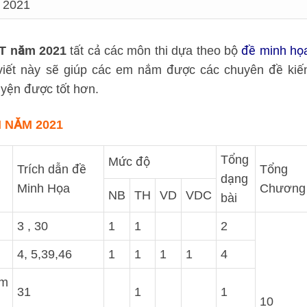
m 2021
PT năm 2021
tất cả các môn thi dựa theo bộ
đề minh họ
viết này sẽ giúp các em nắm được các chuyên đề kiế
luyện được tốt hơn.
 NĂM 2021
Tổng
Mức độ
Trích dẫn đề
Tổng
dạng
Minh Họa
Chương
NB
TH
VD
VDC
bài
3 , 30
1
1
2
4, 5,39,46
1
1
1
1
4
àm
31
1
1
10