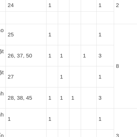
24
1
1
2
ạo
25
1
1
ặt
26, 37, 50
1
1
1
3
8
ặt
27
1
1
h
28, 38, 45
1
1
1
3
nh
1
1
1
ấp
3