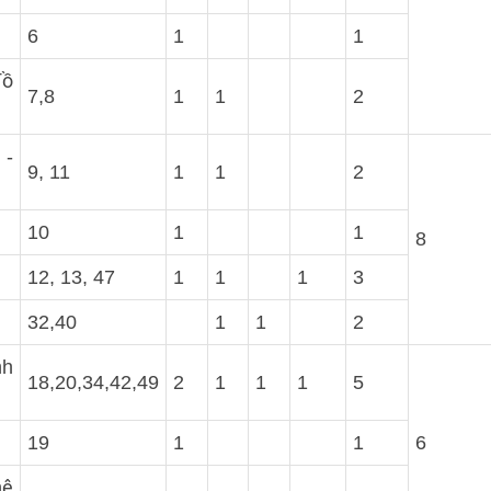
6
1
1
đồ
7,8
1
1
2
 -
9, 11
1
1
2
10
1
1
8
12, 13, 47
1
1
1
3
32,40
1
1
2
nh
18,20,34,42,49
2
1
1
1
5
19
1
1
6
hệ