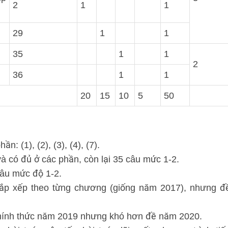
2
1
1
29
1
1
35
1
1
2
36
1
1
20
15
10
5
50
: (1), (2), (3), (4), (7).
 có đủ ở các phần, còn lại 35 câu mức 1-2.
câu mức độ 1-2.
p xếp theo từng chương (giống năm 2017), nhưng đ
chính thức năm 2019 nhưng khó hơn đề năm 2020.