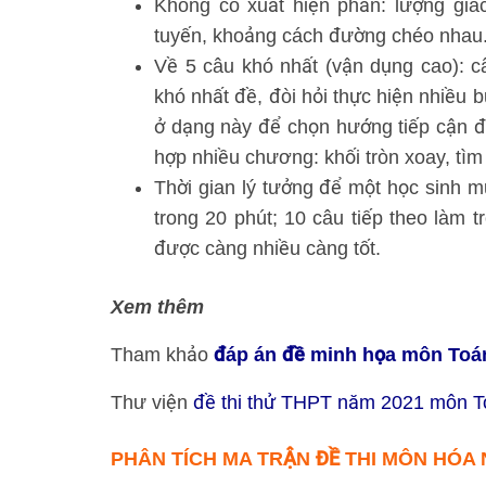
Không có xuất hiện phần: lượng giác,
tuyến, khoảng cách đường chéo nhau
Về 5 câu khó nhất (vận dụng cao): câu
khó nhất đề, đòi hỏi thực hiện nhiều 
ở dạng này để chọn hướng tiếp cận đ
hợp nhiều chương: khối tròn xoay, tìm g
Thời gian lý tưởng để một học sinh m
trong 20 phút; 10 câu tiếp theo làm t
được càng nhiều càng tốt.
Xem thêm
Tham khảo
đáp án đề minh họa môn Toá
Thư viện
đề thi thử THPT năm 2021 môn T
PHÂN TÍCH MA TRẬN ĐỀ THI MÔN HÓA 