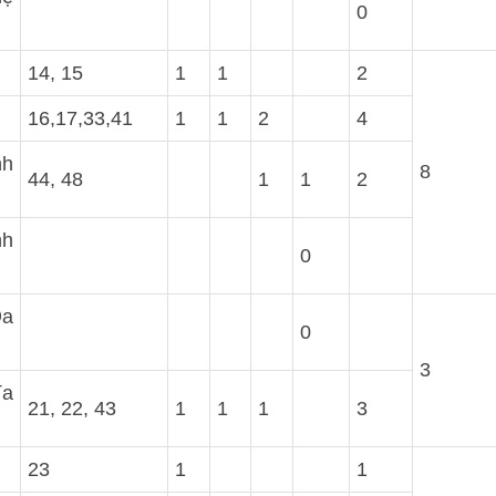
0
14, 15
1
1
2
16,17,33,41
1
1
2
4
nh
8
44, 48
1
1
2
nh
0
Đa
0
3
đa
21, 22, 43
1
1
1
3
23
1
1