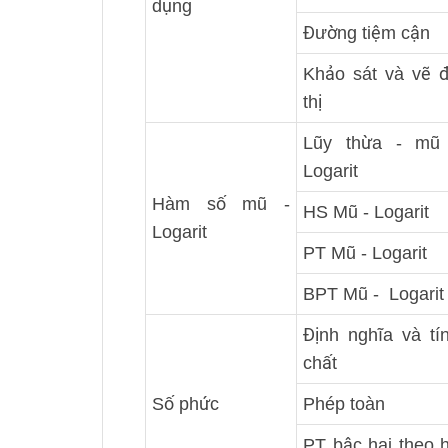
dụng
Đường tiệm cận
Khảo sát và vẽ 
thị
Lũy thừa - mũ
Logarit
Hàm số mũ -
HS Mũ - Logarit
Logarit
PT Mũ - Logarit
BPT Mũ - Logarit
Định nghĩa và tí
chất
Số phức
Phép toàn
PT bậc hai theo 