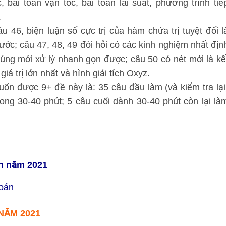
 bài toán vận tốc, bài toán lãi suất, phương trình tiế
.
 46, biện luận số cực trị của hàm chứa trị tuyệt đối l
bước; câu 47, 48, 49 đòi hỏi có các kinh nghiệm nhất địn
úng mới xử lý nhanh gọn được; câu 50 có nét mới là kế
iá trị lớn nhất và hình giải tích Oxyz.
uốn được 9+ đề này là: 35 câu đầu làm (và kiểm tra lại
rong 30-40 phút; 5 câu cuối dành 30-40 phút còn lại là
n năm 2021
oán
NĂM 2021