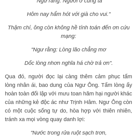
"Ngư rằng: Người ở cùng ta
Hôm nay hẩm hót với già cho vui."
Thậm chí, ông còn không hề tính toán đến ơn cứu
mạng:
"Ngư rằng: Lòng lão chẳng mơ
Dốc lòng nhơn nghĩa há chờ trả ơn".
Qua đó, người đọc lại càng thêm cảm phục tấm
lòng nhân ái, bao dung của Ngư Ông. Tấm lòng ấy
hoàn toàn đối lập với mưu toan hãm hại người khác
của những kẻ độc ác như Trịnh Hâm. Ngư Ông còn
có một cuộc sống tự do, hòa hợp với thiên nhiên,
tránh xa mọi vòng quay danh lợi:
"Nước trong rửa ruột sạch trơn,