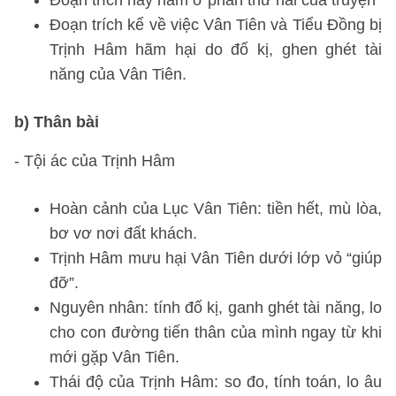
Đoạn trích này nằm ở phần thứ hai của truyện
Đoạn trích kể về việc Vân Tiên và Tiểu Đồng bị
Trịnh Hâm hãm hại do đố kị, ghen ghét tài
năng của Vân Tiên.
b) Thân bài
- Tội ác của Trịnh Hâm
Hoàn cảnh của Lục Vân Tiên: tiền hết, mù lòa,
bơ vơ nơi đất khách.
Trịnh Hâm mưu hại Vân Tiên dưới lớp vỏ “giúp
đỡ”.
Nguyên nhân: tính đố kị, ganh ghét tài năng, lo
cho con đường tiến thân của mình ngay từ khi
mới gặp Vân Tiên.
Thái độ của Trịnh Hâm: so đo, tính toán, lo âu