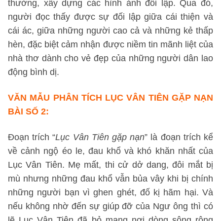
thường, xây dựng các hình ảnh đối lập. Qua đó,
người đọc thấy được sự đối lập giữa cái thiện và
cái ác, giữa những người cao cả và những kẻ thấp
hèn, đặc biệt cảm nhận được niềm tin mãnh liệt của
nhà thơ dành cho vẻ đẹp của những người dân lao
động bình dị.
VĂN MẪU PHÂN TÍCH LỤC VÂN TIÊN GẶP NẠN
BÀI SỐ 2
:
Đoạn trích “
Lục Vân Tiên gặp nạn
” là đoạn trích kể
về cảnh ngộ éo le, đau khổ và khó khăn nhất của
Lục Vân Tiên. Mẹ mất, thi cử dở dang, đôi mắt bị
mù nhưng những đau khổ vẫn bủa vây khi bị chính
những người bạn vì ghen ghét, đố kị hãm hại. Và
nếu không nhờ đến sự giúp đỡ của Ngư ông thì có
lẽ Lục Vân Tiên đã bỏ mạng nơi dòng sông rộng