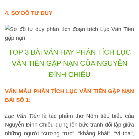
4.
SƠ ĐỒ TƯ DUY
TOP 3 BÀI VĂN HAY
PHÂN TÍCH LỤC
VÂN TIÊN GẶP NẠN CỦA NGUYỄN
ĐÌNH CHIỂU
VĂN MẪU PHÂN TÍCH LỤC VÂN TIÊN GẶP NẠN
BÀI SỐ 1
:
Lục Vân Tiên
là tác phẩm thơ Nôm tiêu biểu của
Nguyễn Đình Chiểu dựng lên bức tranh đối lập giữa
những người "cương trực", "khẳng khái", "vị tha",