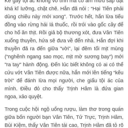
Kẻ gây tội ác không vô tình mà có âm mưu sắp đặt
khá kĩ lưỡng, chặt chẽ. Hắn đã nói : “Hại Tiên phải
dùng chiêu này mới xong”. Trước hết, hắn lừa tiểu
đồng vào rừng hái lá thuốc, rồi trói vào gốc cây để
cho hổ ăn thịt. Rồi giả bộ thương xót, đưa Vân Tiên
xuống thuyền, hứa sẽ đưa về đến nhà. Hắn đợi khi
thuyền đã ra đến giữa "vời”, lại đêm tối mịt mùng
(“nghênh ngang sao mọc, mịt mờ sương bay”) mới
"ra tay" hành động. Đến lúc biết không có ai có thể
cứu vớt Vân Tiên được nữa, hắn mới lên tiếng “kêu
trời” để đánh lừa mọi người, che giấu tội ác của
mình. Điều đó cho thấy Trịnh Hâm là đứa gian
ngoa, xảo quyệt.
Trong cuộc hội ngộ uống rượu, làm thơ trong quán
giữa bốn người bạn Vân Tiên, Tử Trực, Trịnh Hâm,
Bùi Kiệm, thấy Vân Tiên tài cao, Trịnh Hâm đã tỏ rõ