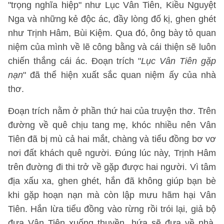
"trọng nghĩa hiệp" như Lục Vân Tiên, Kiều Nguyệt
Nga và những kẻ độc ác, đầy lòng đố kị, ghen ghét
như Trịnh Hâm, Bùi Kiệm. Qua đó, ông bày tỏ quan
niệm của mình về lẽ công bằng và cái thiện sẽ luôn
chiến thắng cái ác. Đoạn trích "
Lục Vân Tiên gặp
nạn
" đã thể hiện xuất sắc quan niệm ấy của nhà
thơ.
Đoạn trích nằm ở phần thứ hai của truyện thơ. Trên
đường về quê chịu tang mẹ, khóc nhiều nên Vân
Tiên đã bị mù cả hai mắt, chàng và tiểu đồng bơ vơ
nơi đất khách quê người. Đúng lúc này, Trịnh Hâm
trên đường đi thi trở về gặp được hai người. Vì tâm
địa xấu xa, ghen ghét, hắn đã không giúp bạn bè
khi gặp hoạn nạn mà còn lập mưu hãm hại Vân
Tiên. Hắn lừa tiểu đồng vào rừng rồi trói lại, giả bộ
đưa Vân Tiên xuống thuyền, hứa sẽ đưa về nhà.