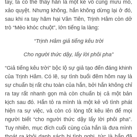
tay, ta có thể thấy hắn là một kẻ vô cùng mưu mô,
xảo quyệt. Nhưng không, hắn không dừng lại ở đó,
sau khi ra tay hãm hại Vân Tiên, Trịnh Hâm còn dở
trò “Mèo khóc chuột”, lớn tiếng la làng:
“Trịnh Hâm giả tiếng kêu trời
Cho người thức dậy, lấy lời phôi pha”
“Giả tiếng kêu trời” bộc lộ sự giả tạo đến đáng khinh
của Trịnh Hâm. Có lẽ, sự tình buổi đêm hôm nay là
sự chuẩn bị rất chu toàn của hắn, bởi hắn không chỉ
ra tay rất nhanh gọn mà còn chuẩn bị cả một bản
kịch sau đó. Hắn tỏ ra mình là một kẻ vô tình phát
hiện ra sự việc, và còn có lòng tốt kêu lên để mọi
người biết “cho người thức dậy lấy lời phôi pha”.
Tuy nhiên, mục đích cuối cùng của hắn là đưa mình
thoát ra khỏi danh sách bị tình nghi, tức là hắn đã