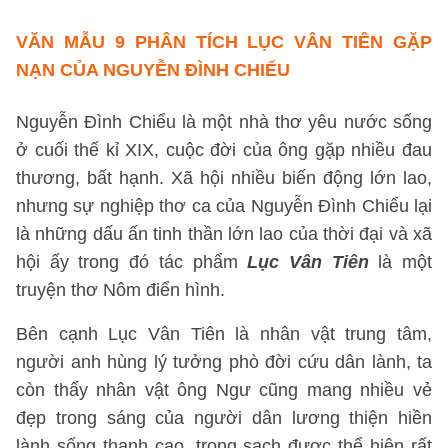
VĂN MẪU 9 PHÂN TÍCH LỤC VÂN TIÊN GẶP
NẠN CỦA NGUYỄN ĐÌNH CHIỂU
Nguyễn Đình Chiểu là một nhà thơ yêu nước sống
ở cuối thế kỉ XIX, cuộc đời của ông gặp nhiều đau
thương, bất hạnh. Xã hội nhiều biến động lớn lao,
nhưng sự nghiệp thơ ca của Nguyễn Đình Chiểu lại
là những dấu ấn tinh thần lớn lao của thời đại và xã
hội ấy trong đó tác phẩm
Lục Vân Tiên
là một
truyện thơ Nôm điển hình.
Bên cạnh Lục Vân Tiên là nhân vật trung tâm,
người anh hùng lý tưởng phò đời cứu dân lành, ta
còn thấy nhân vật ông Ngư cũng mang nhiều vẻ
đẹp trong sáng của người dân lương thiện hiền
lành sống thanh cao, trong sạch được thể hiện rất