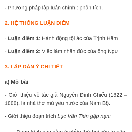
- Phương pháp lập luận chính : phân tích.
2.
HỆ THỐNG LUẬN ĐIỂM
-
Luận điểm 1
: Hành động tội ác của Trịnh Hâm
-
Luận điểm 2
: Việc làm nhân đức của ông Ngư
3.
LẬP DÀN Ý CHI TIẾT
a) Mở bài
- Giới thiệu về tác giả Nguyễn Đình Chiểu (1822 –
1888), là nhà thơ mù yêu nước của Nam Bộ.
- Giới thiệu đoạn trích
Lục Vân Tiên gặp nạn: