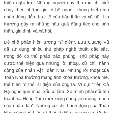
thiếu nghị lực. Những người này thường chỉ biết
chạy theo những giá trị bề ngoài, không biết nhìn
nhận đúng đắn thực tế của bản thân và xã hội. Họ
thường gây ra những hậu quả đáng tiếc cho bản
thân, gia đình và xã hội.
Để phê phán hiện tượng “sĩ diện”, Lưu Quang Vũ
đã sử dụng nhiều thủ pháp nghệ thuật đặc sắc,
trong đó có thủ pháp trào phúng. Thủ pháp này
được thể hiện qua những lời thoại, cử chỉ, hành
động của nhân vật Toàn Nha. Những lời thoại của
Toàn Nha thường mang tính khoa trương, khoe mẽ,
thể hiện rõ thói sĩ diện của ông ta. Ví dụ: “Tên Cà
Hạ nghe quê mùa, xấu xí lắm. Xã mình phải đổi tên
thành xã Hùng Tâm mới xứng đáng với mong muốn
của nhân dân”. Những cử chỉ, hành động của Toàn
Nha cũng thể hiện rõ thói sĩ diện của ông ta. Ví dụ: