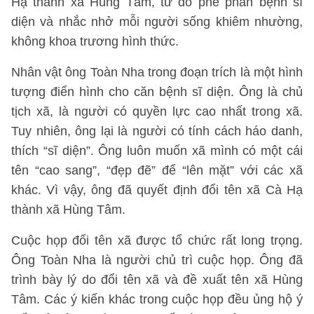
Hạ thành xã Hùng Tâm, từ đó phê phán bệnh sĩ
diện và nhắc nhở mỗi người sống khiêm nhường,
không khoa trương hình thức.
Nhân vật ông Toàn Nha trong đoạn trích là một hình
tượng điển hình cho căn bệnh sĩ diện. Ông là chủ
tịch xã, là người có quyền lực cao nhất trong xã.
Tuy nhiên, ông lại là người có tính cách háo danh,
thích “sĩ diện”. Ông luôn muốn xã mình có một cái
tên “cao sang”, “đẹp đẽ” để “lên mặt” với các xã
khác. Vì vậy, ông đã quyết định đổi tên xã Cà Hạ
thành xã Hùng Tâm.
Cuộc họp đổi tên xã được tổ chức rất long trọng.
Ông Toàn Nha là người chủ trì cuộc họp. Ông đã
trình bày lý do đổi tên xã và đề xuất tên xã Hùng
Tâm. Các ý kiến khác trong cuộc họp đều ủng hộ ý