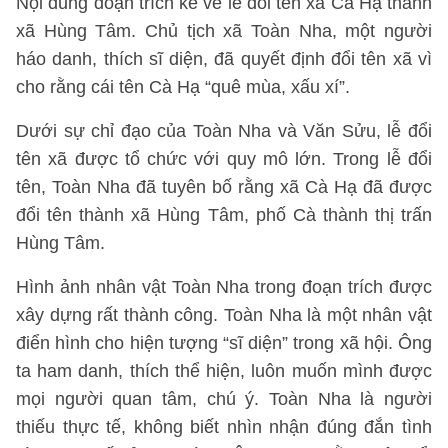
Nội dung đoạn trích kể về lễ đổi tên xã Cà Hạ thành
xã Hùng Tâm. Chủ tịch xã Toàn Nha, một người
háo danh, thích sĩ diện, đã quyết định đổi tên xã vì
cho rằng cái tên Cà Hạ “quê mùa, xấu xí”.
Dưới sự chỉ đạo của Toàn Nha và Văn Sửu, lễ đổi
tên xã được tổ chức với quy mô lớn. Trong lễ đổi
tên, Toàn Nha đã tuyên bố rằng xã Cà Hạ đã được
đổi tên thành xã Hùng Tâm, phố Cà thành thị trấn
Hùng Tâm.
Hình ảnh nhân vật Toàn Nha trong đoạn trích được
xây dựng rất thành công. Toàn Nha là một nhân vật
điển hình cho hiện tượng “sĩ diện” trong xã hội. Ông
ta ham danh, thích thể hiện, luôn muốn mình được
mọi người quan tâm, chú ý. Toàn Nha là người
thiếu thực tế, không biết nhìn nhận đúng đắn tình