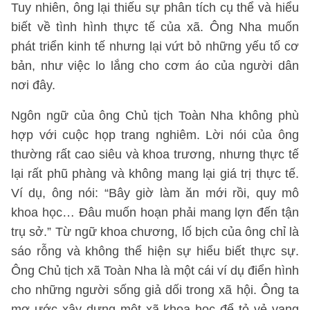
Tuy nhiên, ông lại thiếu sự phân tích cụ thể và hiểu
biết về tình hình thực tế của xã. Ông Nha muốn
phát triển kinh tế nhưng lại vứt bỏ những yếu tố cơ
bản, như việc lo lắng cho cơm áo của người dân
nơi đây.
Ngôn ngữ của ông Chủ tịch Toàn Nha không phù
hợp với cuộc họp trang nghiêm. Lời nói của ông
thường rất cao siêu và khoa trương, nhưng thực tế
lại rất phũ phàng và không mang lại giá trị thực tế.
Ví dụ, ông nói: “Bây giờ làm ăn mới rồi, quy mô
khoa học… Đâu muốn hoạn phải mang lợn đến tận
trụ sở.” Từ ngữ khoa chương, lố bịch của ông chỉ là
sáo rỗng và không thể hiện sự hiểu biết thực sự.
Ông Chủ tịch xã Toàn Nha là một cái ví dụ điển hình
cho những người sống giả dối trong xã hội. Ông ta
mơ ước xây dựng một xã khoa học để tỏ vẻ vang