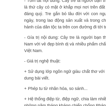
- Tóm tắt nội dung: Cây tre là người bạn 
là thứ cây có mặt ở khắp mọi nơi trên đất
đáng quý. Tre gắn bó lâu đời với con ng
ngày, trong lao động sản xuất và trong 
hành của dân tộc ta trên con đường đi tới t
- Gía trị nội dung: Cây tre là người bạn 
Nam với vẻ đẹp bình dị và nhiều phẩm chất
Việt Nam.
- Giá trị nghệ thuật:
+ Sử dụng lớp ngôn ngữ giàu chất thơ với n
dung bài viết.
+ Phép tu từ nhân hóa, so sánh...
+ Hệ thống điệp từ, điệp ngữ, chia làm nhi
những năm tháng kháng chiến chống Pháp