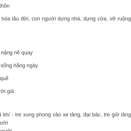
thôn
n hóa lâu đời, con người dựng nhà, dựng cửa, vỡ ruộng
e nặng nề quay
i sống hằng ngày
 quê
ười già
vũ khí - tre xung phong vào xe tăng, đại bác, tre giữ làng
gười