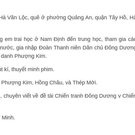
là Hà Văn Lộc, quê ở phường Quảng An, quận Tây Hồ, H
g em trai học ở Nam Định đến trung học, tham gia cá
êu nước, gia nhập Đoàn Thanh niên Dân chủ Đông Dươn
út danh Phượng Kim.
t kí, thuyết minh phim.
là Phượng Kim, Hồng Châu, và Thép Mới.
m, chuyên viết về đề tài Chiến tranh Đông Dương v Chiế
í Minh.