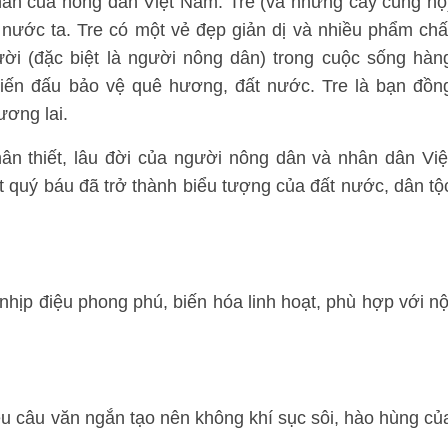
thân của nông dân Việt Nam. Tre (và những cây cùng họ
 nước ta. Tre có một vẻ đẹp giản dị và nhiều phẩm chấ
ười (đặc biệt là người nông dân) trong cuộc sống hàn
chiến đấu bảo vệ quê hương, đất nước. Tre là bạn đồn
ương lai.
thân thiết, lâu đời của người nông dân và nhân dân Việ
 quý báu đã trở thành biểu tượng của đất nước, dân tộ
hịp điệu phong phú, biến hóa linh hoạt, phù hợp với nộ
ều câu văn ngắn tạo nên không khí sục sôi, hào hùng củ
.