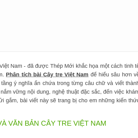
 Việt Nam - đã được Thép Mới khắc họa một cách tinh t
am.
Phân tích bài Cây tre Việt Nam
để hiểu sâu hơn v
ầng ý nghĩa ẩn chứa trong từng câu chữ và viết thàn
c nắm vững nội dung, nghệ thuật đặc sắc, đến việc khá
i gắm, bài viết này sẽ trang bị cho em những kiến thứ
 VÀ VĂN BẢN CÂY TRE VIỆT NAM