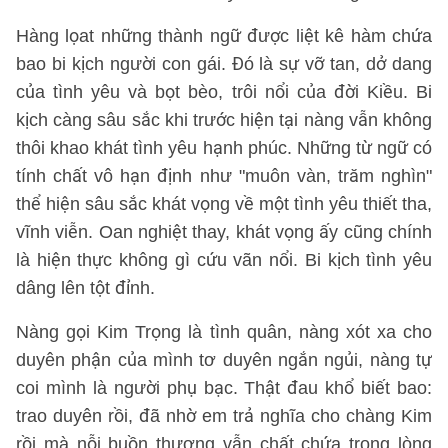
Hàng lọat những thành ngữ được liệt kê hàm chứa
bao bi kịch người con gái. Đó là sự vỡ tan, dở dang
của tình yêu và bọt bèo, trôi nổi của đời Kiều. Bi
kịch càng sâu sắc khi trước hiện tại nàng vẫn không
thôi khao khát tình yêu hạnh phúc. Những từ ngữ có
tính chất vô hạn định như "muôn vàn, trăm nghìn"
thể hiện sâu sắc khát vọng về một tình yêu thiết tha,
vĩnh viễn. Oan nghiệt thay, khát vọng ấy cũng chính
là hiện thực không gì cứu vãn nổi. Bi kịch tình yêu
dâng lên tột đỉnh.
Nàng gọi Kim Trọng là tình quân, nàng xót xa cho
duyên phận của mình tơ duyên ngắn ngủi, nàng tự
coi mình là người phụ bạc. Thật đau khổ biết bao:
trao duyên rồi, đã nhờ em trả nghĩa cho chàng Kim
rồi mà nỗi buồn thương vẫn chất chứa trong lòng