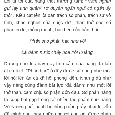
Lời tạ tội của nàng thật thương tâm: “
Trăm nghìn
gửi lạy tình quân/ Tơ duyên ngắn ngủi có ngần ấy
thôi”
. Kiều cất lên lời oán trách số phận, trách sự vô
tình, khắc nghiệt của cuộc đời, than thở cho số
phận éo le, mỏng manh, bạc bẽo của bản thân.
Phận sao phận bạc như vôi
Đã đành nước chảy hoa trôi lỡ làng.
Dường như lúc này đây tình cảm của nàng đã lấn
át cả lí trí. “Phận bạc” ở đây được sử dụng như một
lời nói lên án cả xã hội phong kiến. Nhưng dù như
vậy nàng cũng đành bất lực “đã đành” như một lời
thở than, cam chịu số phận đớn đau. Số phận nàng
ta cũng bắt gặp trong rất nhiều tác phẩm như nàng
Vũ Nương bất hạnh bị chồng ruồng rẫy phải tự vẫn
để minh oan, hay những người con gái được phản