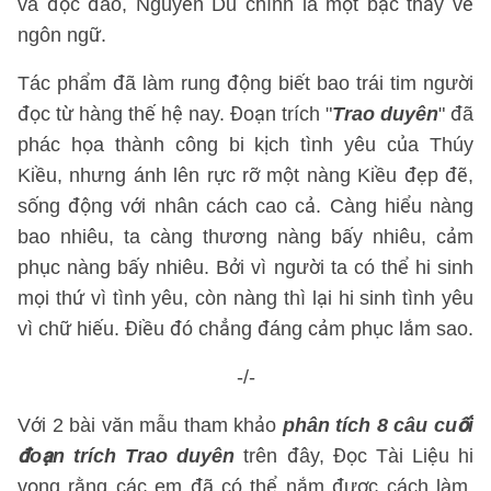
và độc đáo, Nguyễn Du chính là một bậc thầy về
ngôn ngữ.
Tác phẩm đã làm rung động biết bao trái tim người
đọc từ hàng thế hệ nay. Đoạn trích "
Trao duyên
" đã
phác họa thành công bi kịch tình yêu của Thúy
Kiều, nhưng ánh lên rực rỡ một nàng Kiều đẹp đẽ,
sống động với nhân cách cao cả. Càng hiểu nàng
bao nhiêu, ta càng thương nàng bấy nhiêu, cảm
phục nàng bấy nhiêu. Bởi vì người ta có thể hi sinh
mọi thứ vì tình yêu, còn nàng thì lại hi sinh tình yêu
vì chữ hiếu. Điều đó chẳng đáng cảm phục lắm sao.
-/-
Với 2 bài văn mẫu tham khảo
phân tích 8 câu cuối
đoạn trích Trao duyên
trên đây, Đọc Tài Liệu hi
vọng rằng các em đã có thể nắm được cách làm,