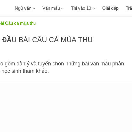
Ngữ văn
Văn mẫu
Thi vào 10
Giải đáp
Tr
bài Câu cá mùa thu
 ĐẦU BÀI CÂU CÁ MÙA THU
ao gồm dàn ý và tuyển chọn những bài văn mẫu phân
p học sinh tham khảo.