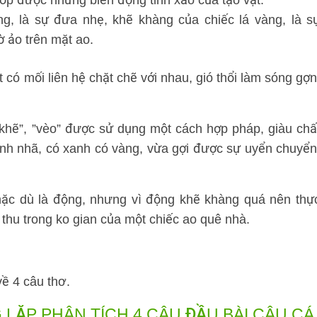
chớp được những biến động tinh xảo của tạo vật.
g, là sự đưa nhẹ, khẽ khàng của chiếc lá vàng, là s
 ảo trên mặt ao.
t có mối liên hệ chặt chẽ với nhau, gió thổi làm sóng gợn
”, “khẽ”, ”vèo” được sử dụng một cách hợp pháp, giàu chấ
anh nhã, có xanh có vàng, vừa gợi được sự uyển chuyển
mặc dù là động, nhưng vì động khẽ khàng quá nên thự
 thu trong ko gian của một chiếc ao quê nhà.
ề 4 câu thơ.
 LẶP
PHÂN TÍCH 4 CÂU ĐẦU BÀI CÂU CÁ