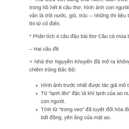
trong hồ hết 8 câu thơ, hình ảnh con người 
vẫn là trời nước, gió, trúc – những thi li
thi tứ cổ điển.
* Phân tích 4 câu đầu bài thơ Câu cá mùa 
– Hai câu đề
+ Nhà thơ Nguyễn Khuyến đã mở ra không
chiêm trũng Bắc Bộ:
Hình ảnh trước nhất được tác giả mô tả
Từ “lạnh lẽo” đặc tả khí lạnh của ao 
con người.
Tính từ “trong veo” đã tuyệt đối hóa 
bất động, yên ắng của mặt ao.