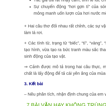
Tác giả đã rất nhạy cảm, tinh tế lúc 
Sự chuyển động “hơi gợn tí” của són
mỏng manh uốn lượn của hơi nước mờ
+ Hai câu thơ đối nhau rất chỉnh, các sự vậ
làm lá rơi.
+ Các tính từ, trạng từ “biếc”, “tí”, “vàng
tạo hình, vừa tạo ra bức tranh màu sắc th
sinh động của tạo vật.
⇒ Cảnh được mô tả trong hai câu thực, 
chất là lấy động để tả cái yên ắng của mùa
3. Kết bài
– Nêu phân tích, nhận định chung của em v
7 BÀI VĂN HAY KHÔNG TRÙNG