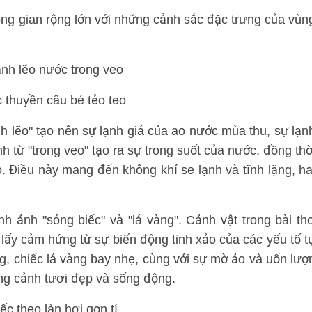
ông gian rộng lớn với những cảnh sắc đặc trưng của vùn
ạnh lẽo nước trong veo
c thuyền câu bé tẻo teo
ạnh lẽo" tạo nên sự lạnh giá của ao nước mùa thu, sự lạn
 từ "trong veo" tạo ra sự trong suốt của nước, đồng thờ
. Điều này mang đến không khí se lạnh và tĩnh lặng, ha
ình ảnh "sóng biếc" và "lá vàng". Cảnh vật trong bài th
 lấy cảm hứng từ sự biến động tinh xảo của các yếu tố t
, chiếc lá vàng bay nhẹ, cùng với sự mờ ảo và uốn lượ
ng cảnh tươi đẹp và sống động.
ếc theo làn hơi gợn tí