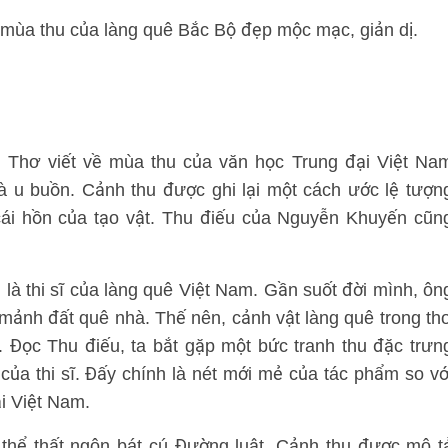
 mùa thu của làng quê Bắc Bộ đẹp mộc mạc, giản dị.
a. Thơ viết về mùa thu của văn học Trung đại Việt Na
à u buồn. Cảnh thu được ghi lại một cách ước lệ tượn
cái hồn của tạo vật. Thu điếu của Nguyễn Khuyến cũn
 thi sĩ của làng quê Việt Nam. Gần suốt đời mình, ôn
 mảnh đất quê nhà. Thế nên, cảnh vật làng quê trong th
tế. Đọc Thu điếu, ta bắt gặp một bức tranh thu đặc trưn
ủa thi sĩ. Đấy chính là nét mới mẻ của tác phẩm so vớ
i Việt Nam.
 thể thất ngôn bát cú Đường luật. Cảnh thu được mô t