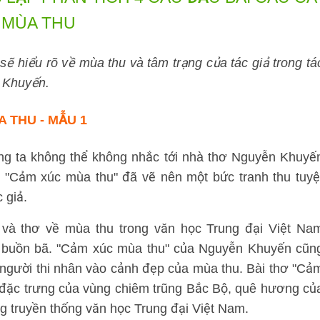
MÙA THU
ẽ hiểu rõ về mùa thu và tâm trạng của tác giả trong tá
 Khuyến.
A THU -
MẪU 1
úng ta không thể không nhắc tới nhà thơ Nguyễn Khuyế
ơ "Cảm xúc mùa thu" đã vẽ nên một bức tranh thu tuyệ
 giả.
, và thơ về mùa thu trong văn học Trung đại Việt Na
và buồn bã. "Cảm xúc mùa thu" của Nguyễn Khuyến cũn
người thi nhân vào cảnh đẹp của mùa thu. Bài thơ "Cả
 đặc trưng của vùng chiêm trũng Bắc Bộ, quê hương củ
ong truyền thống văn học Trung đại Việt Nam.