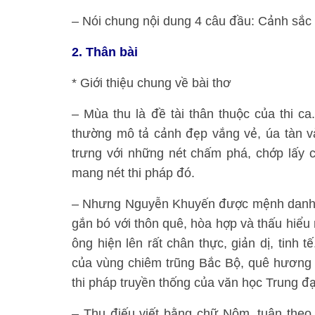
– Nói chung nội dung 4 câu đầu: Cảnh sắc
2. Thân bài
* Giới thiệu chung về bài thơ
– Mùa thu là đề tài thân thuộc của thi c
thường mô tả cảnh đẹp vắng vẻ, úa tàn v
trưng với những nét chấm phá, chớp lấy 
mang nét thi pháp đó.
– Nhưng Nguyễn Khuyến được mệnh danh là
gắn bó với thôn quê, hòa hợp và thấu hiểu
ông hiện lên rất chân thực, giản dị, tinh 
của vùng chiêm trũng Bắc Bộ, quê hương c
thi pháp truyền thống của văn học Trung đạ
– Thu điếu viết bằng chữ Nôm, tuân theo