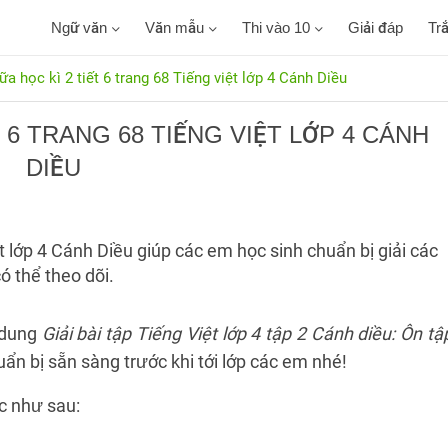
Ngữ văn
Văn mẫu
Thi vào 10
Giải đáp
Tr
ữa học kì 2 tiết 6 trang 68 Tiếng việt lớp 4 Cánh Diều
T 6 TRANG 68 TIẾNG VIỆT LỚP 4 CÁNH
DIỀU
ệt lớp 4 Cánh Diều giúp các em học sinh chuẩn bị giải các
ó thể theo dõi.
i dung
Giải bài tập Tiếng Việt lớp 4 tập 2 Cánh diều: Ôn tậ
uẩn bị sẵn sàng trước khi tới lớp các em nhé!
c như sau: