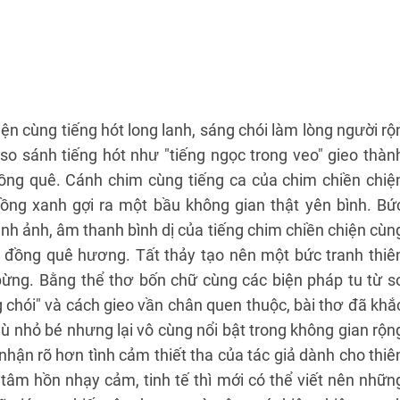
n cùng tiếng hót long lanh, sáng chói làm lòng người rộ
i so sánh tiếng hót như "tiếng ngọc trong veo" gieo thàn
ng quê. Cánh chim cùng tiếng ca của chim chiền chiệ
ồng xanh gợi ra một bầu không gian thật yên bình. Bứ
h ảnh, âm thanh bình dị của tiếng chim chiền chiện cùn
nh đồng quê hương. Tất thảy tạo nên một bức tranh thiê
bừng. Bằng thể thơ bốn chữ cùng các biện pháp tu từ s
chói" và cách gieo vần chân quen thuộc, bài thơ đã khắ
dù nhỏ bé nhưng lại vô cùng nổi bật trong không gian rộn
nhận rõ hơn tình cảm thiết tha của tác giả dành cho thiê
tâm hồn nhạy cảm, tinh tế thì mới có thể viết nên nhữn