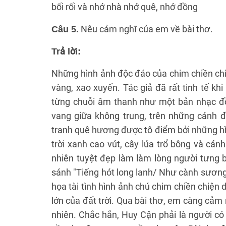
bối rối và nhớ nhà nhớ quê, nhớ đồng
Nêu cảm nghĩ của em về bài thơ.
Câu 5.
Trả lời:
Những hình ảnh độc đáo của chim chiền chiệ
vàng, xao xuyến. Tác giả đã rất tinh tế kh
từng chuỗi âm thanh như một bản nhạc đồ
vang giữa không trung, trên những cánh đ
tranh quê hương được tô điểm bởi những hìn
trời xanh cao vút, cây lúa trổ bông và cá
nhiên tuyệt đẹp làm làm lòng người tưng 
sánh "Tiếng hót long lanh/ Như cành sương 
họa tài tình hình ảnh chú chim chiền chiện 
lớn của đất trời. Qua bài thơ, em càng cảm 
nhiên. Chắc hẳn, Huy Cận phải là người có 