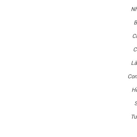
Nh
B
Ch
C
Là
Con
Hồ
S
Tư