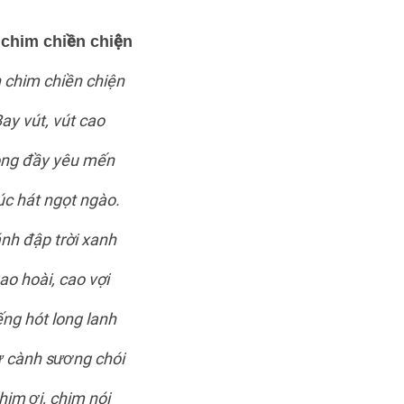
chim chiền chiện
 chim chiền chiện
ay vút, vút cao
ng đầy yêu mến
c hát ngọt ngào.
nh đập trời xanh
ao hoài, cao vợi
ếng hót long lanh
 cành sương chói
him ơi, chim nói