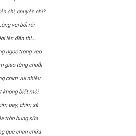
ện chi, chuyện chi?
Lòng vui bối rối
ời lên đến thì...
ng ngọc trong veo
m gieo từng chuỗi
g chim vui nhiều
t không biết mỏi.
im bay, chim sà
a tròn bụng sữa
g quê chan chứa