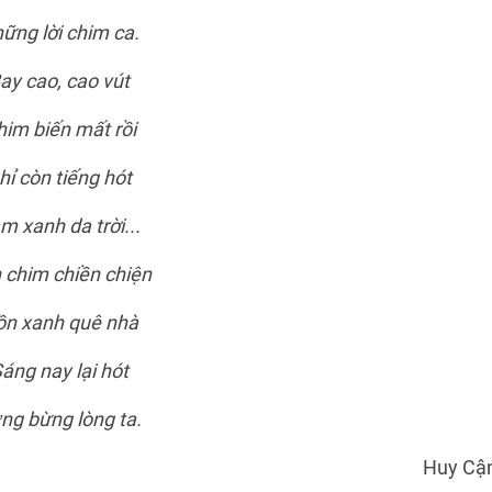
ững lời chim ca.
ay cao, cao vút
im biến mất rồi
hỉ còn tiếng hót
m xanh da trời...
 chim chiền chiện
n xanh quê nhà
áng nay lại hót
ng bừng lòng ta.
Huy Cậ