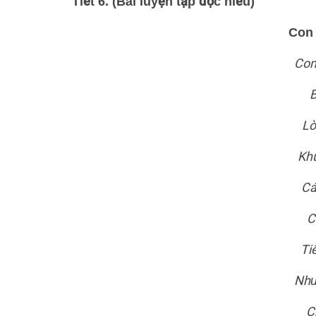
Tiết 6. (Bài luyện tập đọc hiểu)
Con 
Con
B
Lò
Khú
Cá
C
Ti
Như
C