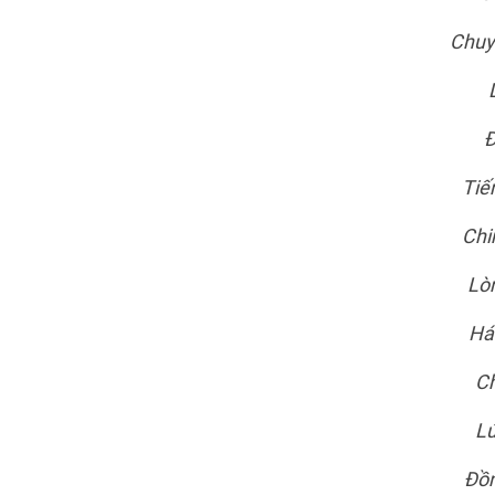
Chuy
Đ
Tiế
Chi
Lòn
Há
Ch
Lú
Đồn