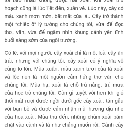
tôi bảo nhau không được hái xoài. Khi xoài thu
hoạch cũng là lúc Tết đến, xuân về. Lúc này, cây có
màu xanh mơn mởn, bắt mắt của lá.. Cây trở thành
một “chiếc ô” lý tưởng cho chúng tôi, vừa để đọc
thơ, văn, vừa để ngắm nhìn khung cảnh yên tĩnh
buổi sáng sớm của ngôi trường.
Có lẽ, với mọi người, cây xoài chỉ là một loài cây ăn
trái, nhưng với chúng tôi, cây xoài có ý nghĩa vô
cùng to lớn. Mùa xuân, màu xanh tươi của lá xoài
và lộc non là một nguồn cảm hứng thơ văn cho
chúng tôi. Mùa hạ, xoài là chỗ trú nắng, trú mưa
của học trò chúng tôi. Còn gì tuyệt vời hơn khi gió
thổi mát rượi được ngồi dưới gốc cây xoài, tán gẫu
với bạn bè và được cảm nhận mùi hương dịu nhẹ
của hoa xoài. Mùa thu đến, những chùm xoài bám
chặt vào cành và lá như chẳng muốn rời. Cành cây