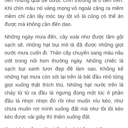
nên những quả để được chín thường là ở bên trên.
Khi chín màu nó vàng mọng vỏ ngoài căng ra mềm
mềm chỉ cần lấy móc tay lột vỏ là cũng có thể ăn
được mà không cần đến dao.
Những ngày mưa đến, cây xoài như được tắm gội
sạch sẽ, những hạt bụi mờ lá đã được những giọt
nước mưa cuốn đi. Thân cây chuyển sang màu nâu
ướt trong nổi hơn thường ngày. Những chiếc lá
sạch bụi xanh tươi đẹp đẽ làm sao. Không kể
những hạt mưa còn sót lại trên lá bắt đầu nhỏ từng
giọt xuống thật thích thú. Những hạt nước trên lá
chảy từ từ ra đầu lá ngưng đọng một lúc ở phần
đầu lá nhọn nhọn đó rồi như muốn níu kéo, như
chưa muốn rơi mình xuống đất mà như lôi lôi kéo
kéo được vài giây thì thấm xuống đất.