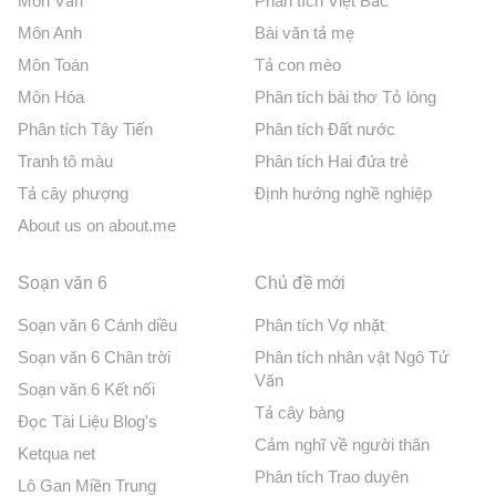
Môn Văn
Phân tích Việt Bắc
Môn Anh
Bài văn tả mẹ
Môn Toán
Tả con mèo
Môn Hóa
Phân tích bài thơ Tỏ lòng
Phân tích Tây Tiến
Phân tích Đất nước
Tranh tô màu
Phân tích Hai đứa trẻ
Tả cây phượng
Định hướng nghề nghiệp
About us on about.me
Soạn văn 6
Chủ đề mới
Soạn văn 6 Cánh diều
Phân tích Vợ nhặt
Soạn văn 6 Chân trời
Phân tích nhân vật Ngô Tử
Văn
Soạn văn 6 Kết nối
Tả cây bàng
Đọc Tài Liệu Blog's
Cảm nghĩ về người thân
Ketqua net
Phân tích Trao duyên
Lô Gan Miền Trung