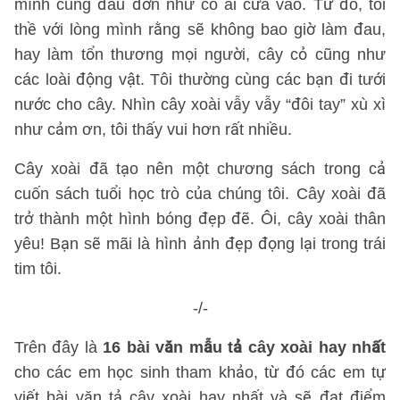
mình cũng đau đớn như có ai cứa vào. Từ đó, tôi
thề với lòng mình rằng sẽ không bao giờ làm đau,
hay làm tổn thương mọi người, cây cỏ cũng như
các loài động vật. Tôi thường cùng các bạn đi tưới
nước cho cây. Nhìn cây xoài vẫy vẫy “đôi tay” xù xì
như cảm ơn, tôi thấy vui hơn rất nhiều.
Cây xoài đã tạo nên một chương sách trong cả
cuốn sách tuổi học trò của chúng tôi. Cây xoài đã
trở thành một hình bóng đẹp đẽ. Ôi, cây xoài thân
yêu! Bạn sẽ mãi là hình ảnh đẹp đọng lại trong trái
tim tôi.
-/-
Trên đây là
16 bài văn mẫu tả cây xoài hay nhất
cho các em học sinh tham khảo, từ đó các em tự
viết bài văn tả cây xoài hay nhất và sẽ đạt điểm