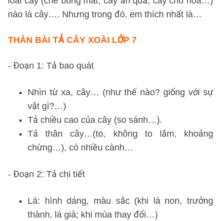
loài cây (che bóng mát, cây ăn quả, cây cho hoa…)
nào là cây…. Nhưng trong đó, em thích nhất là…
THÂN BÀI TẢ CÂY XOÀI LỚP 7
- Đoạn 1: Tả bao quát
Nhìn từ xa, cây… (như thế nào? giống với sự
vật gì?…)
Tả chiều cao của cây (so sánh…).
Tả thân cây…(to, không to lắm, khoảng
chừng…), có nhiều cành…
- Đoạn 2: Tả chi tiết
Lá: hình dáng, màu sắc (khi lá non, trưởng
thành, lá già; khi mùa thay đổi…)