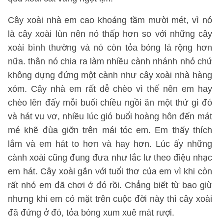
Cây xoài nhà em cao khoảng tầm mười mét, vì nó
là cây xoài lùn nên nó thấp hơn so với những cây
xoài bình thường và nó còn tỏa bóng lá rộng hơn
nữa. thân nó chia ra làm nhiều cành nhánh nhỏ chứ
không dựng đứng một cành như cây xoài nhà hàng
xóm. Cây nhà em rất dễ chèo vì thế nên em hay
chèo lên đấy mỗi buổi chiều ngồi ăn một thứ gì đó
và hát vu vơ, nhiều lúc gió buổi hoàng hôn đến mát
mẻ khẽ đùa giỡn trên mái tóc em. Em thấy thích
lắm và em hát to hơn và hay hơn. Lúc ấy những
cành xoài cũng đung đưa như lắc lư theo điệu nhạc
em hát. Cây xoài gắn với tuổi thơ của em vì khi còn
rất nhỏ em đã chơi ở đó rồi. Chẳng biết từ bao giừ
nhưng khi em có mặt trên cuộc đời này thì cây xoài
đã đứng ở đó, tỏa bóng xum xuê mát rượi.