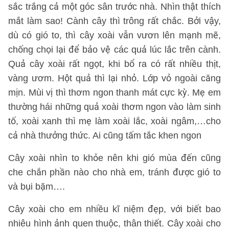
sắc trắng cả một góc sân trước nhà. Nhìn thật thích
mắt làm sao! Cành cây thì trông rất chắc. Bởi vậy,
dù có gió to, thì cây xoài vẫn vươn lên mạnh mẽ,
chống chọi lại để bảo vệ các quả lúc lắc trên cành.
Quả cây xoài rất ngọt, khi bổ ra có rất nhiều thịt,
vàng ươm. Hột quả thì lại nhỏ. Lớp vỏ ngoài căng
mịn. Mùi vị thì thơm ngon thanh mát cực kỳ. Mẹ em
thường hái những quả xoài thơm ngon vào làm sinh
tố, xoài xanh thì mẹ làm xoài lắc, xoài ngâm,…cho
cả nhà thưởng thức. Ai cũng tấm tắc khen ngon
Cây xoài nhìn to khỏe nên khi gió mùa đến cũng
che chắn phần nào cho nhà em, tránh được gió to
và bụi bặm….
Cây xoài cho em nhiều kĩ niệm đẹp, với biết bao
nhiêu hình ảnh quen thuộc, thân thiết. Cây xoài cho