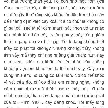
với mái trường thân yêu. Tôi còn nhớ một hôm (khi
đang học lớp 6), nhìn hàng xoài, tôi nảy ra một ý
nghĩ “ngây thơ” rằng việc khắc tên lên trên thân cây
để khẳng định việc cây xoài “đã có chủ” là không có
gì sai cả. Thế là tôi cầm thanh sắt nhọn vô tư khắc
tên mình lên thân cây. Không may thầy tổng giám
thị đi ngang qua và bắt gặp. Tôi lo lắng không biết
thầy có phạt tôi không? Nhưng không, thầy không
làm vậy mà thầy chỉ nhẹ nhàng giải thích: “Em hãy
nhìn xem. Việc em khắc tên lên thân cây chẳng
khác gì việc em khắc lên da thịt mình vậy. Cây xoài
cũng như em, nó cũng có tâm hồn. Nó có thể khóc
vì vết cứa đó, chỉ có điều em không nghe, không
cảm nhận được mà thôi!”. Nghe thầy nói, tôi giật
mình nhìn lại, thân cây đang rỉ máu theo đường cắt
của tôi. Hình như… cây đang khóc. Tôi thấy lòng