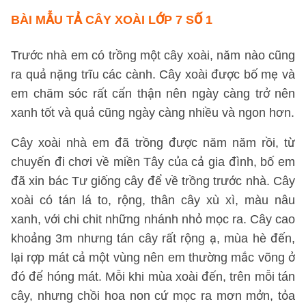
BÀI MẪU TẢ CÂY XOÀI LỚP 7 SỐ 1
Trước nhà em có trồng một cây xoài, năm nào cũng
ra quả nặng trĩu các cành. Cây xoài được bố mẹ và
em chăm sóc rất cẩn thận nên ngày càng trở nên
xanh tốt và quả cũng ngày càng nhiều và ngon hơn.
Cây xoài nhà em đã trồng được năm năm rồi, từ
chuyến đi chơi về miền Tây của cả gia đình, bố em
đã xin bác Tư giống cây để về trồng trước nhà. Cây
xoài có tán lá to, rộng, thân cây xù xì, màu nâu
xanh, với chi chit những nhánh nhỏ mọc ra. Cây cao
khoảng 3m nhưng tán cây rất rộng ạ, mùa hè đến,
lại rợp mát cả một vùng nên em thường mắc võng ở
đó để hóng mát. Mỗi khi mùa xoài đến, trên mỗi tán
cây, nhưng chồi hoa non cứ mọc ra mơn mởn, tỏa