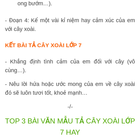
ong bướm…).
- Đoạn 4: Kể một vài kỉ niệm hay cảm xúc của em
với cây xoài.
KẾT BÀI TẢ CÂY XOÀI LỚP 7
- Khẳng định tình cảm của em đối với cây (vô
cùng…).
- Nêu lời hứa hoặc ước mong của em về cây xoài
đó sẽ luôn tươi tốt, khoẻ mạnh…
-/-
TOP 3 BÀI VĂN MẪU TẢ CÂY XOÀI LỚP
7 HAY