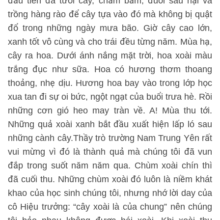
đầu tiên đã tưới cây, chăm bẫm, đuổi sâu hại và
trồng hàng rào để cây tựa vào đó mà không bị quật
đổ trong những ngày mưa bão. Giờ cây cao lớn,
xanh tốt vô cùng và cho trái đều từng năm. Mùa hạ,
cây ra hoa. Dưới ánh nắng mặt trời, hoa xoài màu
trắng đục như sữa. Hoa có hương thơm thoang
thoảng, nhẹ dịu. Hương hoa bay vào trong lớp học
xua tan đi sự oi bức, ngột ngạt của buổi trưa hè. Rồi
những cơn gió heo may tràn về. A! Mùa thu tới.
Những quả xoài xanh bắt đầu xuất hiện lấp ló sau
những cành cây.Thầy trò trường Nam Trung Yên rất
vui mừng vì đó là thành quả mà chúng tôi đã vun
đắp trong suốt năm năm qua. Chùm xoài chín thì
đã cuối thu. Những chùm xoài đó luôn là niềm khát
khao của học sinh chúng tôi, nhưng nhớ lời day của
cô Hiệu trưởng: “cây xoài là của chung” nên chúng