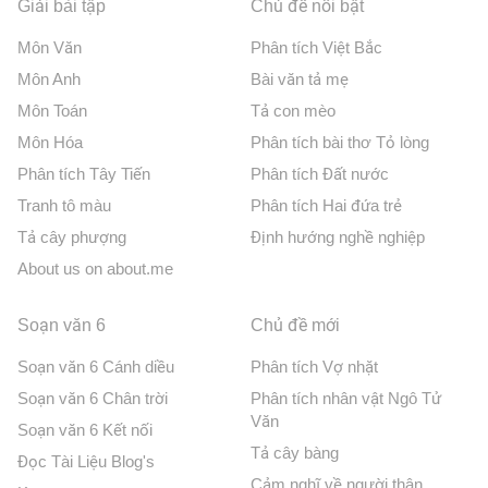
Giải bài tập
Chủ đề nổi bật
Môn Văn
Phân tích Việt Bắc
Môn Anh
Bài văn tả mẹ
Môn Toán
Tả con mèo
Môn Hóa
Phân tích bài thơ Tỏ lòng
Phân tích Tây Tiến
Phân tích Đất nước
Tranh tô màu
Phân tích Hai đứa trẻ
Tả cây phượng
Định hướng nghề nghiệp
About us on about.me
Soạn văn 6
Chủ đề mới
Soạn văn 6 Cánh diều
Phân tích Vợ nhặt
Soạn văn 6 Chân trời
Phân tích nhân vật Ngô Tử
Văn
Soạn văn 6 Kết nối
Tả cây bàng
Đọc Tài Liệu Blog's
Cảm nghĩ về người thân