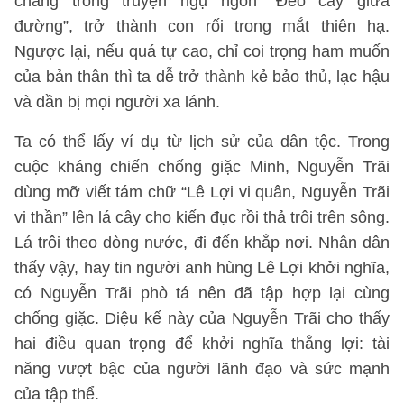
chàng trong truyện ngụ ngôn “Đẽo cày giữa
đường”, trở thành con rối trong mắt thiên hạ.
Ngược lại, nếu quá tự cao, chỉ coi trọng ham muốn
của bản thân thì ta dễ trở thành kẻ bảo thủ, lạc hậu
và dần bị mọi người xa lánh.
Ta có thể lấy ví dụ từ lịch sử của dân tộc. Trong
cuộc kháng chiến chống giặc Minh, Nguyễn Trãi
dùng mỡ viết tám chữ “Lê Lợi vi quân, Nguyễn Trãi
vi thần” lên lá cây cho kiến đục rồi thả trôi trên sông.
Lá trôi theo dòng nước, đi đến khắp nơi. Nhân dân
thấy vậy, hay tin người anh hùng Lê Lợi khởi nghĩa,
có Nguyễn Trãi phò tá nên đã tập hợp lại cùng
chống giặc. Diệu kế này của Nguyễn Trãi cho thấy
hai điều quan trọng để khởi nghĩa thắng lợi: tài
năng vượt bậc của người lãnh đạo và sức mạnh
của tập thể.