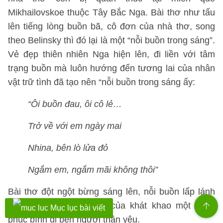
Mikhailovskoe thuộc Tây Bắc Nga. Bài thơ như tấu
lên tiếng lòng buồn bã, cô đơn của nhà thơ, song
theo Belinsky thì đó lại là một “nỗi buồn trong sáng”.
Vẻ đẹp thiên nhiên Nga hiện lên, đi liền với tâm
trạng buồn mà luôn hướng đến tương lai của nhân
vật trữ tình đã tạo nên “nỗi buồn trong sáng ấy:
“Ôi buồn đau, ôi cô lẻ…
Trở về với em ngày mai
Nhina, bên lò lửa đỏ
Ngắm em, ngắm mãi không thôi”
Bài thơ đột ngột bừng sáng lên, nỗi buồn lấp lánh
ánh sáng của niềm tin, của khát khao một hạnh
Mục lục bài viết
phúc bình dị bên người thân yêu.