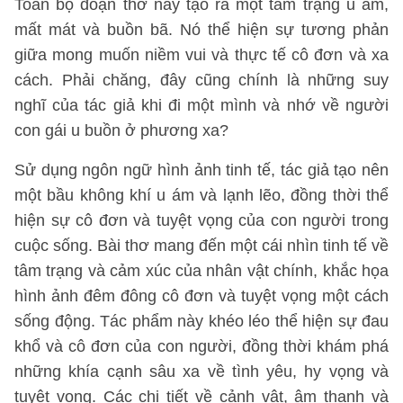
Toàn bộ đoạn thơ này tạo ra một tâm trạng u ám,
mất mát và buồn bã. Nó thể hiện sự tương phản
giữa mong muốn niềm vui và thực tế cô đơn và xa
cách. Phải chăng, đây cũng chính là những suy
nghĩ của tác giả khi đi một mình và nhớ về người
con gái u buồn ở phương xa?
Sử dụng ngôn ngữ hình ảnh tinh tế, tác giả tạo nên
một bầu không khí u ám và lạnh lẽo, đồng thời thể
hiện sự cô đơn và tuyệt vọng của con người trong
cuộc sống. Bài thơ mang đến một cái nhìn tinh tế về
tâm trạng và cảm xúc của nhân vật chính, khắc họa
hình ảnh đêm đông cô đơn và tuyệt vọng một cách
sống động. Tác phẩm này khéo léo thể hiện sự đau
khổ và cô đơn của con người, đồng thời khám phá
những khía cạnh sâu xa về tình yêu, hy vọng và
tuyệt vọng. Các chi tiết về cảnh vật, âm thanh và