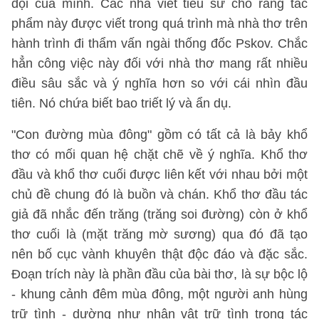
đội của mình. Các nhà viết tiểu sử cho rằng tác
phẩm này được viết trong quá trình mà nhà thơ trên
hành trình đi thẩm vấn ngài thống đốc Pskov. Chắc
hẳn công việc này đối với nhà thơ mang rất nhiều
điều sâu sắc và ý nghĩa hơn so với cái nhìn đầu
tiên. Nó chứa biết bao triết lý và ẩn dụ.
"Con đường mùa đông" gồm có tất cả là bảy khổ
thơ có mối quan hệ chặt chẽ về ý nghĩa. Khổ thơ
đầu và khổ thơ cuối được liên kết với nhau bởi một
chủ đề chung đó là buồn và chán. Khổ thơ đầu tác
giả đã nhắc đến trăng (trăng soi đường) còn ở khổ
thơ cuối là (mặt trăng mờ sương) qua đó đã tạo
nên bố cục vành khuyên thật độc đáo và đặc sắc.
Đoạn trích này là phần đầu của bài thơ, là sự bộc lộ
- khung cảnh đêm mùa đông, một người anh hùng
trữ tình - dường như nhân vật trữ tình trong tác