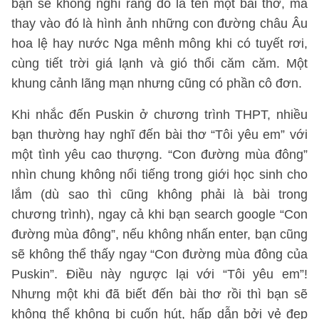
bạn sẽ không nghĩ rằng đó là tên một bài thơ, mà
thay vào đó là hình ảnh những con đường châu Âu
hoa lệ hay nước Nga mênh mông khi có tuyết rơi,
cùng tiết trời giá lạnh và gió thổi căm căm. Một
khung cảnh lãng mạn nhưng cũng có phần cô đơn.
Khi nhắc đến Puskin ở chương trình THPT, nhiều
bạn thường hay nghĩ đến bài thơ “Tôi yêu em” với
một tình yêu cao thượng. “Con đường mùa đông”
nhìn chung không nổi tiếng trong giới học sinh cho
lắm (dù sao thì cũng không phải là bài trong
chương trình), ngay cả khi bạn search google “Con
đường mùa đông”, nếu không nhấn enter, bạn cũng
sẽ không thể thấy ngay “Con đường mùa đông của
Puskin”. Điều này ngược lại với “Tôi yêu em”!
Nhưng một khi đã biết đến bài thơ rồi thì bạn sẽ
không thể không bị cuốn hút, hấp dẫn bởi vẻ đẹp