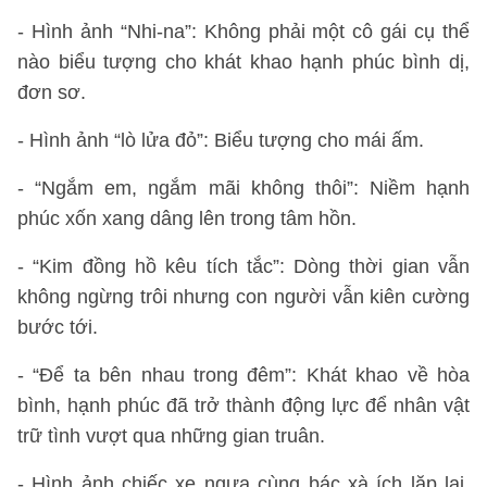
- Hình ảnh “Nhi-na”: Không phải một cô gái cụ thể
nào biểu tượng cho khát khao hạnh phúc bình dị,
đơn sơ.
- Hình ảnh “lò lửa đỏ”: Biểu tượng cho mái ấm.
- “Ngắm em, ngắm mãi không thôi”: Niềm hạnh
phúc xốn xang dâng lên trong tâm hồn.
- “Kim đồng hồ kêu tích tắc”: Dòng thời gian vẫn
không ngừng trôi nhưng con người vẫn kiên cường
bước tới.
- “Để ta bên nhau trong đêm”: Khát khao về hòa
bình, hạnh phúc đã trở thành động lực để nhân vật
trữ tình vượt qua những gian truân.
- Hình ảnh chiếc xe ngựa cùng bác xà ích lặp lại,