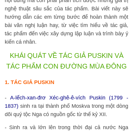
nội dung mà còn phải phân tích được những giá trị
nghệ thuật sâu sắc của tác phẩm. Bài viết này sẽ
hướng dẫn các em từng bước để hoàn thành một
bài văn nghị luận hay, từ việc tìm hiểu về tác giả,
tác phẩm đến việc xây dựng lập luận và trình bày ý
kiến cá nhân.
KHÁI QUÁT VỀ TÁC GIẢ PUSKIN VÀ
TÁC PHẨM CON ĐƯỜNG MÙA ĐÔNG
1.
TÁC GIẢ PUSKIN
-
A-lếch-xan-đrơ Xéc-ghê-ê-vích Puskin (1799 -
1837)
sinh ra tại thành phố Moskva trong một dòng
dõi quý tộc Nga có nguồn gốc từ thế kỷ XII.
- Sinh ra và lớn lên trong thời đại cả nước Nga