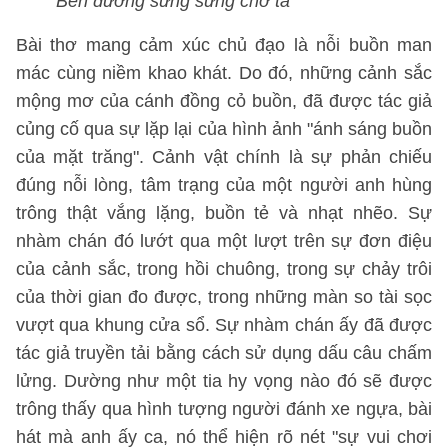
Bên đường sừng sững chờ ta"
Bài thơ mang cảm xúc chủ đạo là nỗi buồn man
mác cùng niềm khao khát. Do đó, những cảnh sắc
mộng mơ của cánh đồng cỏ buồn, đã được tác giả
củng cố qua sự lặp lại của hình ảnh "ánh sáng buồn
của mặt trăng". Cảnh vật chính là sự phản chiếu
đúng nỗi lòng, tâm trạng của một người anh hùng
trông thật vắng lặng, buồn tẻ và nhạt nhẽo. Sự
nhàm chán đó lướt qua một lượt trên sự đơn điệu
của cảnh sắc, trong hồi chuông, trong sự chảy trôi
của thời gian đo được, trong những màn so tài sọc
vượt qua khung cửa sổ. Sự nhàm chán ấy đã được
tác giả truyền tải bằng cách sử dụng dấu câu chấm
lửng. Dường như một tia hy vọng nào đó sẽ được
trông thấy qua hình tượng người đánh xe ngựa, bài
hát mà anh ấy ca, nó thể hiện rõ nét "sự vui chơi