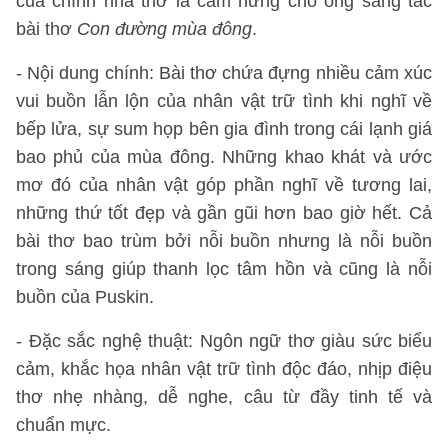
của chính nhà thơ là cảm hứng cho ông sáng tác
bài thơ
Con đường mùa đông
.
- Nội dung chính: Bài thơ chứa đựng nhiều cảm xúc
vui buồn lẫn lộn của nhân vật trữ tình khi nghĩ về
bếp lửa, sự sum họp bên gia đình trong cái lạnh giá
bao phủ của mùa đông. Những khao khát và ước
mơ đó của nhân vật góp phần nghĩ về tương lai,
những thứ tốt đẹp và gần gũi hơn bao giờ hết. Cả
bài thơ bao trùm bởi nỗi buồn nhưng là nỗi buồn
trong sáng giúp thanh lọc tâm hồn và cũng là nỗi
buồn của Puskin.
- Đặc sắc nghệ thuật: Ngôn ngữ thơ giàu sức biểu
cảm, khắc họa nhân vật trữ tình độc đáo, nhịp điệu
thơ nhẹ nhàng, dễ nghe, câu từ đầy tinh tế và
chuẩn mực.