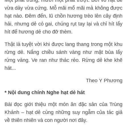
Một phát trúng, mười một phát trượt. Bởi vỏ hạt dẻ
vừa dày vừa cứng. Mỗ mãi mổ mãi mà không được
hạt nào. Đêm đến, lũ chồn hương trèo lên cây định
hải, nhưng dẻ có gai, chúng rụt tay lại và chỉ hít lấy
hít để hương dẻ cho đỡ thèm.
Thật là tuyệt vời khi được lang thang trong một khu
rừng dẻ. Nắng chiều sánh vàng như mật bủa lấy
rừng vàng. Ve ran như thác réo. Rừng dẻ khe khẽ
hát...
Theo Y Phương
*
Nội dung chính Nghe hạt dẻ hát
Bài đọc giới thiệu một món ăn đặc sản của Trùng
Khánh – hạt dẻ cùng những suy ngẫm của tác giả
về thiên nhiên và con người nơi đây.