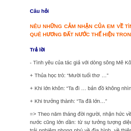
Câu hỏi
NÊU NHỮNG CẢM NHẬN CỦA EM VỀ TÌN
QUÊ HƯƠNG ĐẤT NƯỚC THỂ HIỆN TRONG
Trả lời
- Tình yêu của tác giả với dòng sông Mê K
+ Thủa học trò: “Mười tuổi thơ …”
+ Khi lớn khôn: “Ta đi … bản đồ không nhì
+ Khi trưởng thành: “Ta đã lớn…”
=> Theo năm tháng đời người, nhận hức về 
nước cũng lớn dần: từ sự tưởng tượng diệu
trải nghiệm phong phú về địa hình, về thi