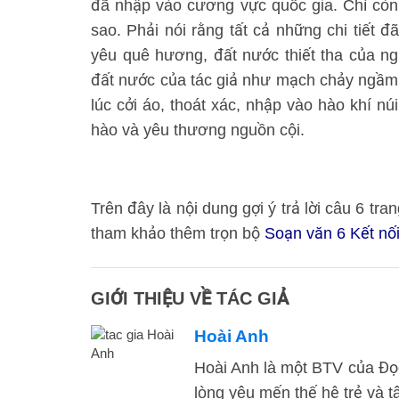
đã nhập vào cương vực quốc gia. Chỉ còn
sao. Phải nói rằng tất cả những chi tiết 
yêu quê hương, đất nước thiết tha của n
đất nước của tác giả như mạch chảy ngầm.
lúc cởi áo, thoát xác, nhập vào hào khí nú
hào và yêu thương nguồn cội.
Trên đây là nội dung gợi ý trả lời câu 6 tr
tham khảo thêm trọn bộ
Soạn văn 6 Kết nối 
GIỚI THIỆU VỀ TÁC GIẢ
Hoài Anh
Hoài Anh là một BTV của Đọc 
lòng yêu mến thế hệ trẻ và t