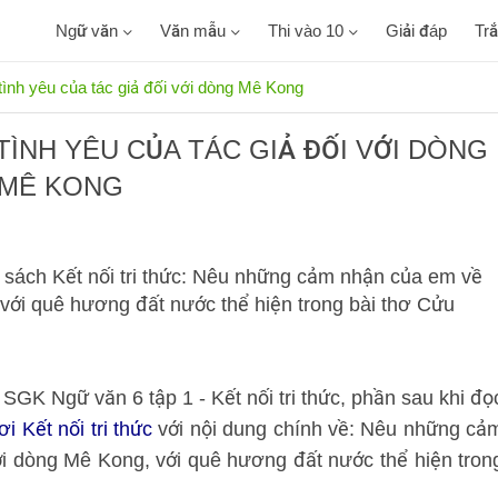
Ngữ văn
Văn mẫu
Thi vào 10
Giải đáp
Tr
nh yêu của tác giả đối với dòng Mê Kong
ÌNH YÊU CỦA TÁC GIẢ ĐỐI VỚI DÒNG
MÊ KONG
1 sách Kết nối tri thức: Nêu những cảm nhận của em về
 với quê hương đất nước thể hiện trong bài thơ Cửu
2 SGK Ngữ văn 6 tập 1 - Kết nối tri thức, phần sau khi đọ
 Kết nối tri thức
với nội dung chính về: Nêu những cả
ới dòng Mê Kong, với quê hương đất nước thể hiện tron