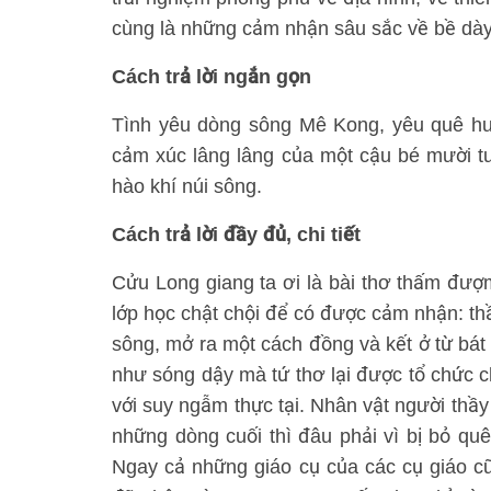
cùng là những cảm nhận sâu sắc về bề dày 
Cách trả lời ngắn gọn
Tình yêu dòng sông Mê Kong, yêu quê hư
cảm xúc lâng lâng của một cậu bé mười tuổ
hào khí núi sông.
Cách trả lời đầy đủ, chi tiết
Cửu Long giang ta ơi là bài thơ thấm đượ
lớp học chật chội để có được cảm nhận: thầ
sông, mở ra một cách đồng và kết ở từ bát 
như sóng dậy mà tứ thơ lại được tổ chức ch
với suy ngẫm thực tại. Nhân vật người thầy
những dòng cuối thì đâu phải vì bị bỏ quê
Ngay cả những giáo cụ của các cụ giáo 