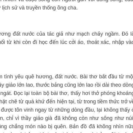
lịch sử và truyền thống ông cha.
ơng đất nước của tác giả như mạch chảy ngầm. Đó l
i từ khi còn đi học đến lúc cởi áo, thoát xác, nhập và
m tình yêu quê hương, đất nước. Bài thơ bắt đầu từ mộ
y giáo lớn lao, thước bảng cũng lớn lao rồi dài theo dòn
ngát. Đọc lại toàn bộ bài thơ, thấy hơi thở phóng khoán
ặt chẽ từ quá khứ đến hiện tại, từ trong tiềm thức trở v
 được tôn vinh ngay từ những dòng đầu, lại không thấy 
n, chỉ vì thầy giáo già đã không còn như sông như núi
cũng chẳng món nào bị quên. Bản đồ đã không nhìn nữ