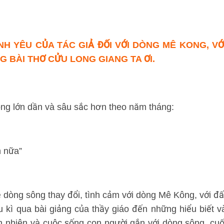
H YÊU CỦA TÁC GIẢ ĐỐI VỚI DÒNG MÊ KONG, VỚ
 BÀI THƠ CỬU LONG GIANG TA ƠI.
ông lớn dần và sâu sắc hơn theo năm tháng:
n nữa”
dòng sông thay đổi, tình cảm với dòng Mê Kông, với đấ
 kì qua bài giảng của thầy giáo đến những hiểu biết v
ên nhiên và cuộc sống con người gắn với dòng sông, cuố