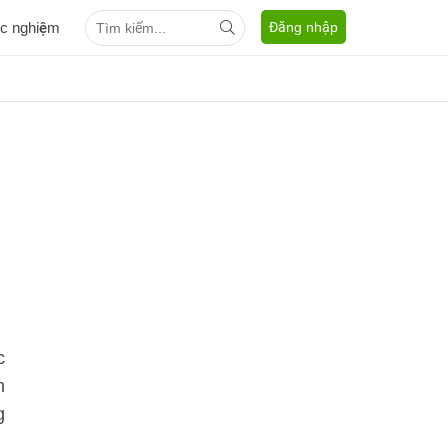
ắc nghiệm
Đăng nhập
c
m
g