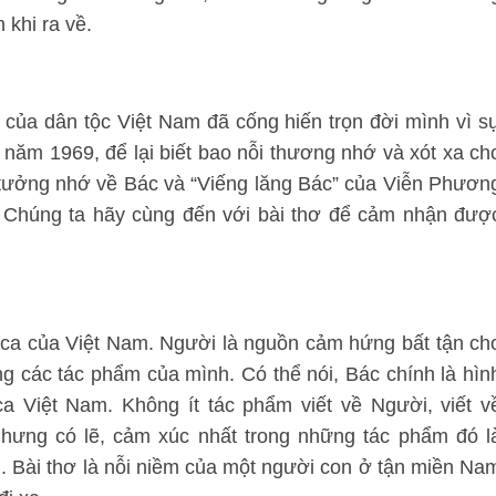
khi ra về.
u của dân tộc Việt Nam đã cống hiến trọn đời mình vì s
 năm 1969, để lại biết bao nỗi thương nhớ và xót xa ch
ơ tưởng nhớ về Bác và “Viếng lăng Bác” của Viễn Phươn
t. Chúng ta hãy cùng đến với bài thơ để cảm nhận đượ
ơ ca của Việt Nam. Người là nguồn cảm hứng bất tận ch
ng các tác phẩm của mình. Có thể nói, Bác chính là hìn
ca Việt Nam. Không ít tác phẩm viết về Người, viết v
hưng có lẽ, cảm xúc nhất trong những tác phẩm đó l
. Bài thơ là nỗi niềm của một người con ở tận miền Na