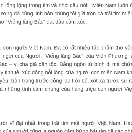
 lồng lộng trong tim và nhớ câu nói: "Miền Nam luôn 
hương đã cùng linh hồn chúng tôi gửi trọn cả trái tim miề
hơ “Viếng lăng Bác” dạt dào cảm xúc.
c, con người Việt Nam. Đã có rất nhiều tác phẩm thơ vă
g ngời của Người, “Viếng lăng Bác” của Viễn Phương l
Bác – vị cha già dân tộc. Bằng ngôn từ bình dị mà chứ
 tinh tế, xúc động nỗi lòng của người con miền Nam kh
êu, trân trọng trước công lao trời bể, xót xa trước sự r
à những tình cảm chung của hàng triệu con người Việ
ười vĩ đại nhất trong trái tim mỗi người Việt Nam. Hà
g của Người cũng là nguồn cảm hứng bất tận để các nh