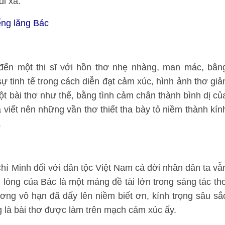
i xa.
ếng lăng Bác
ến một thi sĩ với hồn thơ nhẹ nhàng, man mác, bân
 tinh tế trong cách diễn đạt cảm xúc, hình ảnh thơ giả
ột bài thơ như thế, bằng tình cảm chân thành bình dị củ
iết nên những vần thơ thiết tha bày tỏ niềm thành kín
.
 Chí Minh đối với dân tộc Việt Nam cả đời nhân dân ta vẫ
ấm lòng của Bác là một mảng đề tài lớn trong sáng tác th
ương vô hạn đã dấy lên niềm biết ơn, kính trọng sâu sắ
 là bài thơ được làm trên mạch cảm xúc ấy.