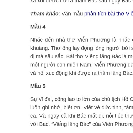
xa xôi được trở ra thăm Bác sau ngày Bác đ
Tham khảo
: Văn mẫu
phân tích bài thơ Vi
Mẫu 4
Nhắc đến nhà thơ Viễn Phương là nhắc đ
khuâng. Thơ ông lay động lòng người bởi sự
dị mà sâu sắc. Bài thơ Viếng lăng Bác là m
một người con miền Nam, Viễn Phương đã v
và nỗi xúc động khi được ra thăm lăng Bác
Mẫu 5
Sự vĩ đại, công lao to lớn của chủ tịch Hồ
luôn ghi nhớ, biết ơn. Viết về đức tính, t
ca. Và ngay cả khi Bác mất đi, nỗi tiếc th
với Bác. “Viếng lăng Bác” của Viễn Phương