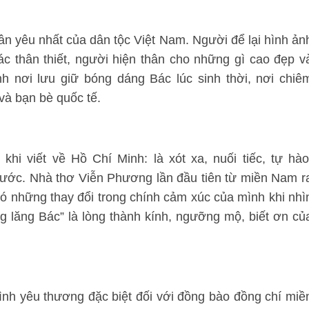
hân yêu nhất của dân tộc Việt Nam. Người để lại hình ản
ác thân thiết, người hiện thân cho những gì cao đẹp v
h nơi lưu giữ bóng dáng Bác lúc sinh thời, nơi chiê
à bạn bè quốc tế.
hi viết về Hồ Chí Minh: là xót xa, nuối tiếc, tự hào
nước. Nhà thơ Viễn Phương lần đầu tiên từ miền Nam r
ó những thay đổi trong chính cảm xúc của mình khi nhì
g lăng Bác” là lòng thành kính, ngưỡng mộ, biết ơn củ
tình yêu thương đặc biệt đối với đồng bào đồng chí miề