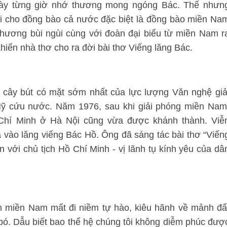
ày từng giờ nhớ thương mong ngóng Bác. Thế nhưn
lại cho đồng bào cả nước đặc biệt là đồng bào miền Na
hương bùi ngùi cùng với đoàn đại biểu từ miền Nam r
hiến nhà thơ cho ra đời bài thơ Viếng lăng Bác.
 cây bút có mặt sớm nhất của lực lượng Văn nghệ giả
ỹ cứu nước. Năm 1976, sau khi giải phóng miền Nam
 Chí Minh ở Hà Nội cũng vừa được khánh thành. Viễ
vào lăng viếng Bác Hồ. Ông đã sáng tác bài thơ “Viến
ơn với chủ tịch Hồ Chí Minh - vị lãnh tụ kính yêu của dâ
n miền Nam mất đi niềm tự hào, kiêu hãnh về mảnh đấ
ó. Dẫu biết bao thế hệ chúng tôi không diễm phúc đượ