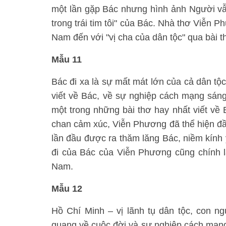
một lần gặp Bác nhưng hình ảnh Người vẫn
trong trái tim tôi" của Bác. Nhà thơ Viễn P
Nam đến với "vị cha của dân tộc" qua bài t
Mẫu 11
Bác đi xa là sự mất mát lớn của cả dân tộ
viết về Bác, về sự nghiệp cách mạng sán
một trong những bài thơ hay nhất viết về 
chan cảm xúc, Viễn Phương đã thể hiện đầy
lần đầu được ra thăm lăng Bác, niềm kính y
đi của Bác của Viễn Phương cũng chính l
Nam.
Mẫu 12
Hồ Chí Minh – vị lãnh tụ dân tộc, con ng
quang về cuộc đời và sự nghiệp cách mạn