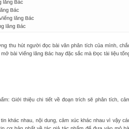
g lăng Bác
 lăng Bác
 Viếng lăng Bác
ng lăng Bác
ng thu hút người đọc bài văn phân tích của mình, chắ
ở bài Viếng lăng Bác hay đặc sắc mà Đọc tài liệu tổn
ẩm: Giới thiệu chi tiết về đoạn trích sẽ phân tích, cả
tin khác nhau, nội dung, cảm xúc khác nhau vì vậy cá
in cơ bản nhất về tác giả tác phẩm để đưa vào mỏ bà