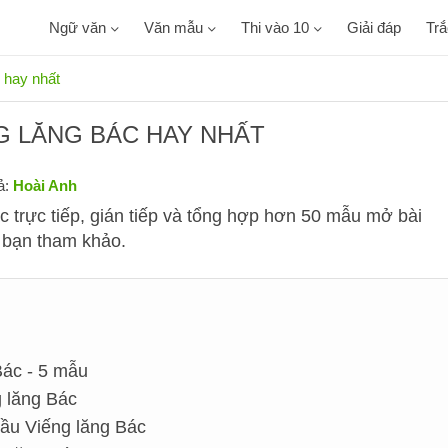
Ngữ văn
Văn mẫu
Thi vào 10
Giải đáp
Tr
 hay nhất
G LĂNG BÁC HAY NHẤT
ả:
Hoài Anh
 trực tiếp, gián tiếp và tổng hợp hơn 50 mẫu mở bài
 bạn tham khảo.
Bác - 5 mẫu
g lăng Bác
đầu Viếng lăng Bác