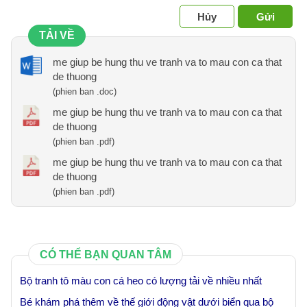
Hủy
Gửi
TẢI VỀ
me giup be hung thu ve tranh va to mau con ca that
de thuong
(phien ban .doc)
me giup be hung thu ve tranh va to mau con ca that
de thuong
(phien ban .pdf)
me giup be hung thu ve tranh va to mau con ca that
de thuong
(phien ban .pdf)
CÓ THỂ BẠN QUAN TÂM
Bộ tranh tô màu con cá heo có lượng tải về nhiều nhất
Bé khám phá thêm về thế giới động vật dưới biển qua bộ