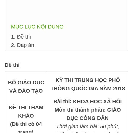
MỤC LỤC NỘI DUNG
1. Đề thi
2. Đáp án
Đề thi
KỲ THI TRUNG HỌC PHỔ
BỘ GIÁO DỤC
THÔNG QUỐC GIA NĂM 2018
VÀ ĐÀO TẠO
Bài thi: KHOA HỌC XÃ HỘI
ĐỀ THI THAM
Môn thi thành phần: GIÁO
KHẢO
DỤC CÔNG DÂN
(Đề thi có 04
Thời gian làm bài: 50 phút,
trang)