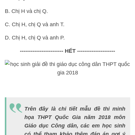
B. Chị H và chị Q.
C. Chị H, chị Q và anh T.
D. Chị H, chị Q và anh P.
------------------------ HẾT ---------------------
Đ
Trên đây là chi tiết mẫu đề thi minh
á
họa THPT Quốc Gia năm 2018 môn
đ
Giáo dục Công dân, các em học sinh
th
có thể tham khảo thêm đáp án gợi ý