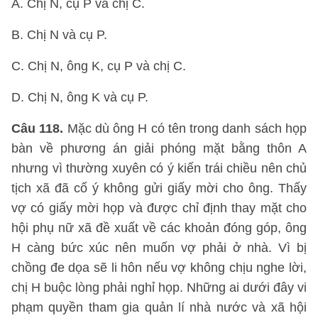
A. Chị N, cụ P và chị C.
B. Chị N và cụ P.
C. Chị N, ông K, cụ P và chị C.
D. Chị N, ông K và cụ P.
Câu 118.
Mặc dù ông H có tên trong danh sách họp
bàn về phương án giải phóng mặt bằng thôn A
nhưng vì thường xuyên có ý kiến trái chiều nên chủ
tịch xã đã cố ý không gửi giấy mời cho ông. Thấy
vợ có giấy mời họp và được chỉ định thay mặt cho
hội phụ nữ xã đề xuất về các khoản đóng góp, ông
H càng bức xúc nên muốn vợ phải ở nhà. Vì bị
chồng đe dọa sẽ li hôn nếu vợ không chịu nghe lời,
chị H buộc lòng phải nghỉ họp. Những ai dưới đây vi
phạm quyền tham gia quản lí nhà nước và xã hội