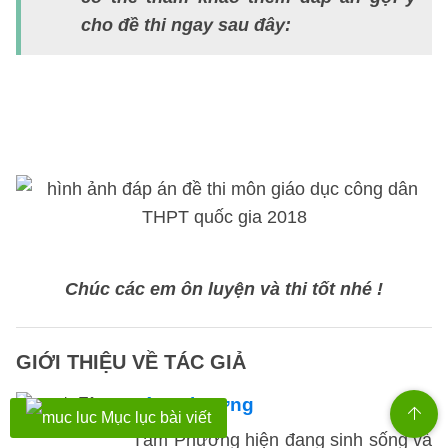
m
cho đề thi ngay sau đây:
h
th
T
q
g
Chúc các em ôn luyện và thi tốt nhé !
GIỚI THIỆU VỀ TÁC GIẢ
Tâm Phương
Mục lục bài viết
Tâm Phương hiện đang sinh sống và